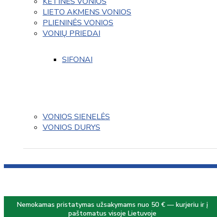
KETINĖS VONIOS
LIETO AKMENS VONIOS
PLIENINĖS VONIOS
VONIŲ PRIEDAI
SIFONAI
VONIOS SIENELĖS
VONIOS DURYS
Nemokamas pristatymas užsakymams nuo 50 € — kurjeriu ir į
paštomatus visoje Lietuvoje