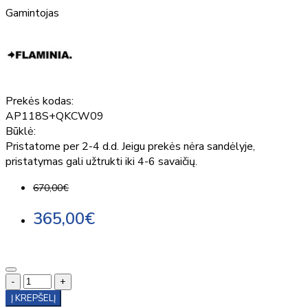
Gamintojas
Prekės kodas:
AP118S+QKCW09
Būklė:
Pristatome per 2-4 d.d. Jeigu prekės nėra sandėlyje,
pristatymas gali užtrukti iki 4-6 savaičių.
670,00€
365,00€
-
+
Į KREPŠELĮ