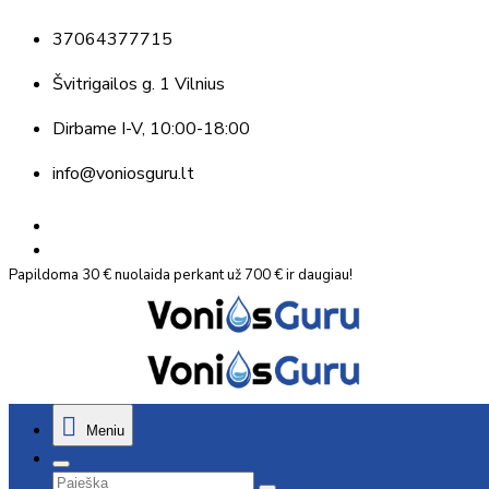
37064377715
Švitrigailos g. 1 Vilnius
Dirbame
I-V, 10:00-18:00
info@voniosguru.lt
Papildoma 30 € nuolaida perkant už 700 € ir daugiau!
Meniu