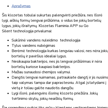
Aprašymas
Šis klozetas tobulai sukurtas palengvinti priežiūra, nes Išorė
lygi, aiškių formų lengvai prižiūrima, o vidus be jokių bortelių
lygus, jokių išraitymų. Klozetas Flaminia APP su Go
Silent technologija privalumai:
Sukūrinė vandens nuleidimo technologija
Tylus vandens nubėgimas
Berėmė technologija kurkas lengviau valosi, nes nėra joki
bortelių ir paviršius idealiai lygus.
Nesikaupia bakterijos, nes jis lengvai prižiūrimas ir nėra
bortelių kuriose kaupiasi bakterijos.
Mažiau sunaudosi chemijos valymui.
Dangtis lengvai nuimamas, patraukiate dangtį ir jis nusiima
taip valymas tampa dar paprastesniu. Atgal įstatydami į
vietą ir toliau galite naudotis dangčiu.
Lygi išorė, palengvins išorinę klozeto priežiūra. Jokių
tvirtinimo skylių, jokių neaiškių formų.
Šie sprendimui puikiai tiks mūsų klientams vertinantiems higien