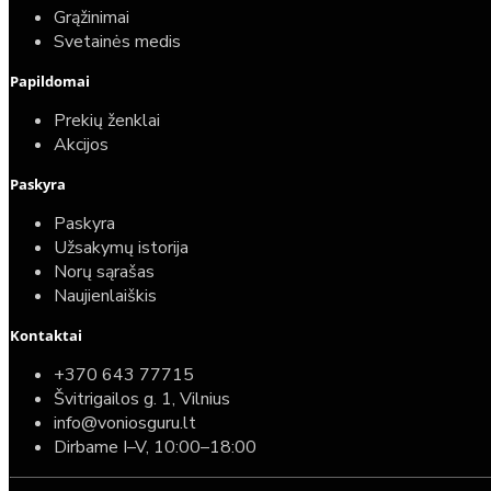
25,00€
Grąžinimai
Svetainės medis
Papildomai
Prekių ženklai
Akcijos
Paskyra
Paskyra
Užsakymų istorija
Norų sąrašas
Naujienlaiškis
Kontaktai
Top
Turime sandėlyje
+370 643 77715
Švitrigailos g. 1, Vilnius
Komplektas: Tece potinkinis WC rėmas su baltu
info@voniosguru.lt
mygtuku + Deante Peonia Rimless klozetas su
Dirbame I–V, 10:00–18:00
lėtaeigiu dangčiu