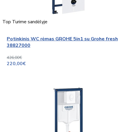
Top
Turime sandėlyje
Potinkinis WC rėmas GROHE 5in1 su Grohe fresh
38827000
426,00€
220,00€