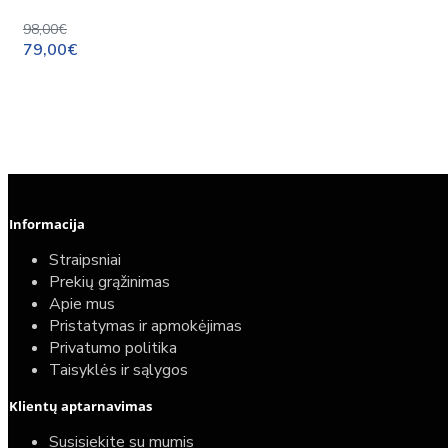
98,00€
79,00€
Informacija
Straipsniai
Prekių grąžinimas
Apie mus
Pristatymas ir apmokėjimas
Privatumo politika
Taisyklės ir sąlygos
Elektrinio gyvatuko paruošimo paslauga
Klientų aptarnavimas
40,00€
Susisiekite su mumis