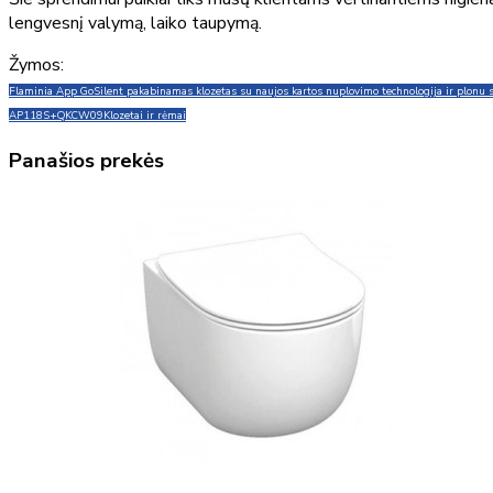
lengvesnį valymą, laiko taupymą.
Žymos:
Flaminia App GoSilent pakabinamas klozetas su naujos kartos nuplovimo technologija ir plonu s
AP118S+QKCW09
Klozetai ir rėmai
Panašios prekės