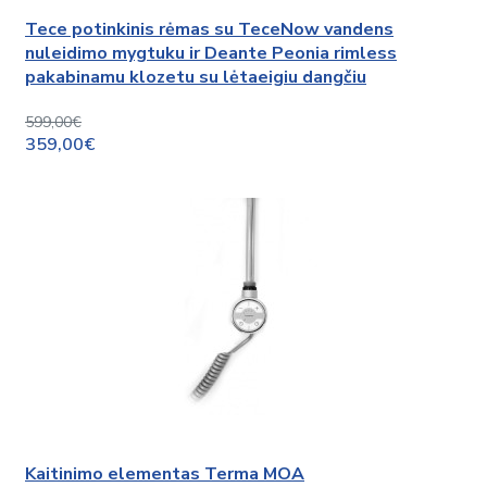
Tece potinkinis rėmas su TeceNow vandens
nuleidimo mygtuku ir Deante Peonia rimless
pakabinamu klozetu su lėtaeigiu dangčiu
599,00€
359,00€
Kaitinimo elementas Terma MOA