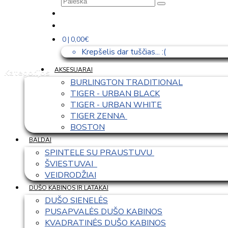
0 | 0,00€
Krepšelis dar tuščias... :(
AKSESUARAI
Kategorijos
BURLINGTON TRADITIONAL
TIGER - URBAN BLACK
TIGER - URBAN WHITE
TIGER ZENNA 
BOSTON
BALDAI
SPINTELE SU PRAUSTUVU 
ŠVIESTUVAI  
VEIDRODŽIAI
DUŠO KABINOS IR LATAKAI
DUŠO SIENELĖS
PUSAPVALĖS DUŠO KABINOS
KVADRATINĖS DUŠO KABINOS