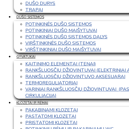
DUŠO DURYS
TRAPAI
DUŠO SISTEMOS
POTINKINĖS DUŠO SISTEMOS
POTINKINIAI DUŠO MAIŠYTUVAI
POTINKINĖS DUŠO SISTEMOS DALYS
VIRŠTINKINĖS DUŠO SISTEMOS
VIRŠTINKINIAI DUŠO MAIŠYTUVAI
GYVATUKAI
KAITINIMO ELEMENTAI (TENAI)
RANKŠLUOSČIŲ DŽIOVINTUVAI (ELEKTRINIAI
RANKŠLUOSČIŲ DŽIOVINTUVO AKSESUARAI
TERMOREGULIATORIAI
VARINIAI RANKŠLUOSČIŲ DŽIOVINTUVAI  (P
CIRKULIACIJA)
KLOZETAI IR RĖMAI
PAKABINAMI KLOZETAI
PASTATOMI KLOZETAI
PRISTATOMI KLOZETAI
POTINKINIŲ RĖMŲ IR PAKABINAMŲ WC 