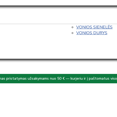
VONIOS SIENELĖS
VONIOS DURYS
s pristatymas užsakymams nuo 50 € — kurjeriu ir į paštomatus visoj