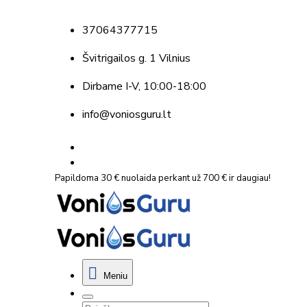
37064377715
Švitrigailos g. 1 Vilnius
Dirbame
I-V, 10:00-18:00
info@voniosguru.lt
Papildoma 30 € nuolaida perkant už 700 € ir daugiau!
Meniu