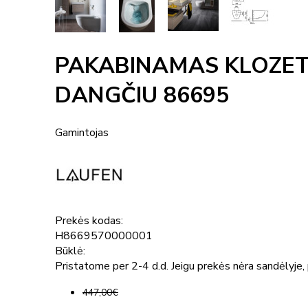
PAKABINAMAS KLOZETA
DANGČIU 86695
Gamintojas
Prekės kodas:
H8669570000001
Būklė:
Pristatome per 2-4 d.d. Jeigu prekės nėra sandėlyje, p
447,00€