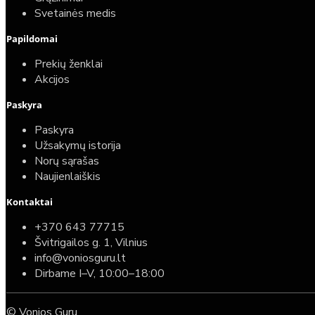
Svetainės medis
Papildomai
Prekių ženklai
Akcijos
Paskyra
Paskyra
Užsakymų istorija
Norų sąrašas
Naujienlaiškis
Kontaktai
+370 643 77715
Švitrigailos g. 1, Vilnius
info@voniosguru.lt
Dirbame I–V, 10:00–18:00
© Vonios Guru