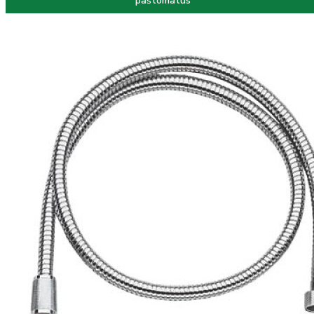
paštomatus