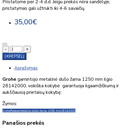
Pristatome per 2-4 d.d. Jeigu prekės nėra sandėlyje,
pristatymas gali užtrukti iki 4-6 savaičių.
35,00€
-
+
Į KREPŠELĮ
Aprašymas
Grohe
gamintojo metalinė dušo žarna 1250 mm ilgio
28142000, vokiška kokybė garantuoja ilgaamžiškumą ir
aukščiausią prietaisų kokybę.
Žymos:
Grohe
Relexa
metalinė dušo žarna 1250 mm
28142000
Panašios prekės