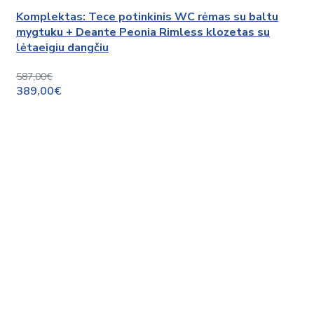
Komplektas: Tece potinkinis WC rėmas su baltu
mygtuku + Deante Peonia Rimless klozetas su
lėtaeigiu dangčiu
587,00€
389,00€