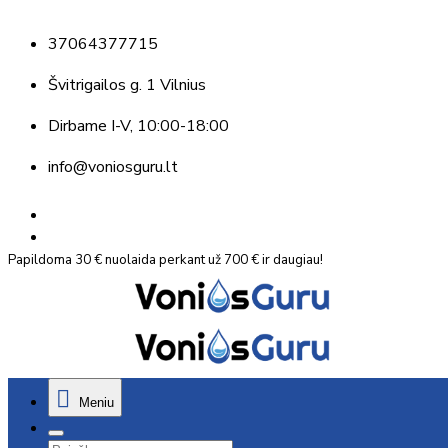
37064377715
Švitrigailos g. 1 Vilnius
Dirbame
I-V, 10:00-18:00
info@voniosguru.lt
Papildoma 30 € nuolaida perkant už 700 € ir daugiau!
Meniu