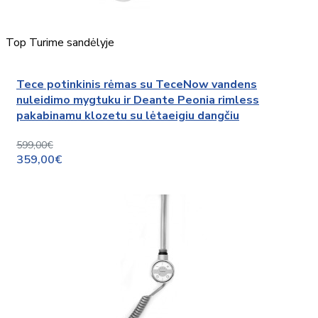
Top
Turime sandėlyje
Tece potinkinis rėmas su TeceNow vandens
nuleidimo mygtuku ir Deante Peonia rimless
pakabinamu klozetu su lėtaeigiu dangčiu
599,00€
359,00€