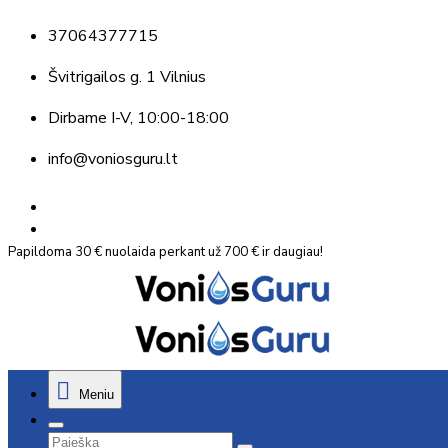
37064377715
Švitrigailos g. 1 Vilnius
Dirbame
I-V, 10:00-18:00
info@voniosguru.lt
Papildoma 30 € nuolaida perkant už 700 € ir daugiau!
Meniu