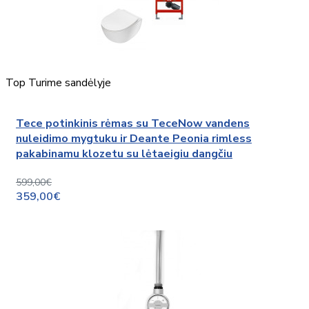
Top
Turime sandėlyje
Tece potinkinis rėmas su TeceNow vandens
nuleidimo mygtuku ir Deante Peonia rimless
pakabinamu klozetu su lėtaeigiu dangčiu
599,00€
359,00€