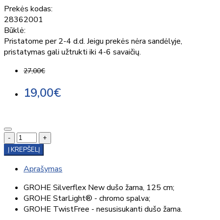
Prekės kodas:
28362001
Būklė:
Pristatome per 2-4 d.d. Jeigu prekės nėra sandėlyje,
pristatymas gali užtrukti iki 4-6 savaičių.
27,00€
19,00€
-
+
Į KREPŠELĮ
Aprašymas
GROHE Silverflex New dušo žarna, 125 cm;
GROHE StarLight® - chromo spalva;
GROHE TwistFree - nesusisukanti dušo žarna.