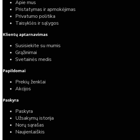
Apie mus
Pristatymas ir apmokėjimas
Privatumo politika
Taisyklės ir sąlygos
Elektrinio gyvatuko paruošimo paslauga
Klientų aptarnavimas
40,00€
Susisiekite su mumis
25,00€
Grąžinimai
Svetainės medis
Papildomai
Prekių ženklai
Akcijos
Paskyra
Paskyra
Užsakymų istorija
Norų sąrašas
Naujienlaiškis