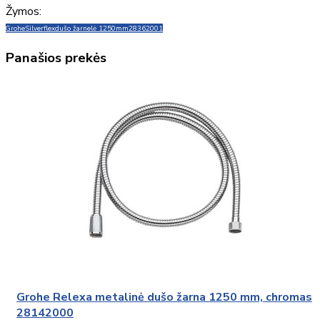
Žymos:
Grohe
Silverflex
dušo žarnelė 1250mm
28362001
Panašios prekės
Grohe Relexa metalinė dušo žarna 1250 mm, chromas
28142000