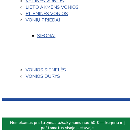
KETINĖS VONIOS
LIETO AKMENS VONIOS
PLIENINĖS VONIOS
VONIŲ PRIEDAI
SIFONAI
VONIOS SIENELĖS
VONIOS DURYS
Nemokamas pristatymas užsakymams nuo 50 € — kurjeriu ir į
paštomatus visoje Lietuvoje