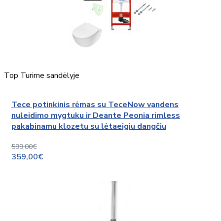
Top
Turime sandėlyje
Tece potinkinis rėmas su TeceNow vandens
nuleidimo mygtuku ir Deante Peonia rimless
pakabinamu klozetu su lėtaeigiu dangčiu
599,00€
359,00€