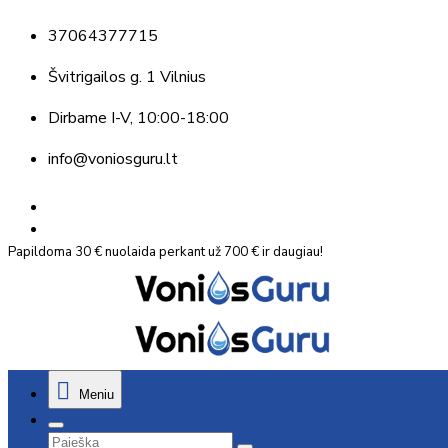
37064377715
Švitrigailos g. 1 Vilnius
Dirbame
I-V, 10:00-18:00
info@voniosguru.lt
Papildoma 30 € nuolaida perkant už 700 € ir daugiau!
Meniu