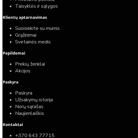
Taisyklės ir sąlygos
Klientų aptarnavimas
Susisiekite su mumis
Grąžinimai
Svetainės medis
Papildomai
Prekių ženklai
Akcijos
Paskyra
Paskyra
Užsakymų istorija
Norų sąrašas
Naujienlaiškis
Kontaktai
+370 643 77715