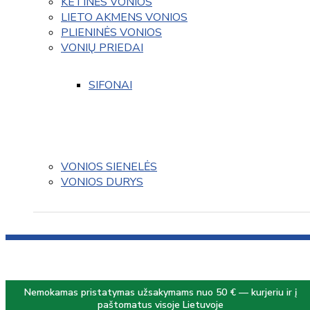
KETINĖS VONIOS
LIETO AKMENS VONIOS
PLIENINĖS VONIOS
VONIŲ PRIEDAI
SIFONAI
VONIOS SIENELĖS
VONIOS DURYS
Nemokamas pristatymas užsakymams nuo 50 € — kurjeriu ir į
paštomatus visoje Lietuvoje