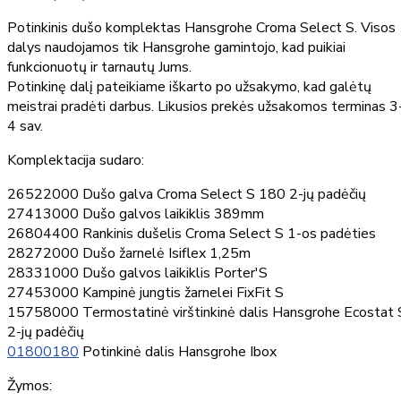
Potinkinis dušo komplektas Hansgrohe Croma Select S. Visos
dalys naudojamos tik Hansgrohe gamintojo, kad puikiai
funkcionuotų ir tarnautų Jums.
Potinkinę dalį pateikiame iškarto po užsakymo, kad galėtų
meistrai pradėti darbus. Likusios prekės užsakomos terminas 3
4 sav.
Komplektacija sudaro:
26522000 Dušo galva Croma Select S 180 2-jų padėčių
27413000 Dušo galvos laikiklis 389mm
26804400 Rankinis dušelis Croma Select S 1-os padėties
28272000 Dušo žarnelė Isiflex 1,25m
28331000 Dušo galvos laikiklis Porter'S
27453000 Kampinė jungtis žarnelei FixFit S
15758000 Termostatinė virštinkinė dalis Hansgrohe Ecostat 
2-jų padėčių
01800180
Potinkinė dalis Hansgrohe Ibox
Žymos: