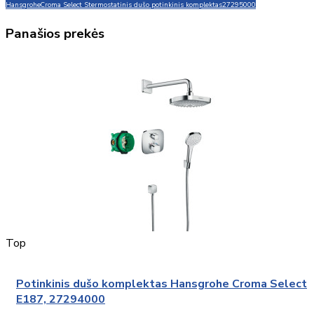
Hansgrohe
Croma Select S
termostatinis dušo potinkinis komplektas
27295000
Panašios prekės
Top
Potinkinis dušo komplektas Hansgrohe Croma Select
E187, 27294000