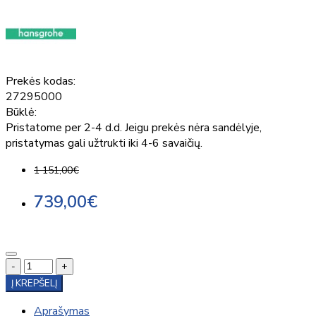
Prekės kodas:
27295000
Būklė:
Pristatome per 2-4 d.d. Jeigu prekės nėra sandėlyje,
pristatymas gali užtrukti iki 4-6 savaičių.
1 151,00€
739,00€
-
+
Į KREPŠELĮ
Aprašymas