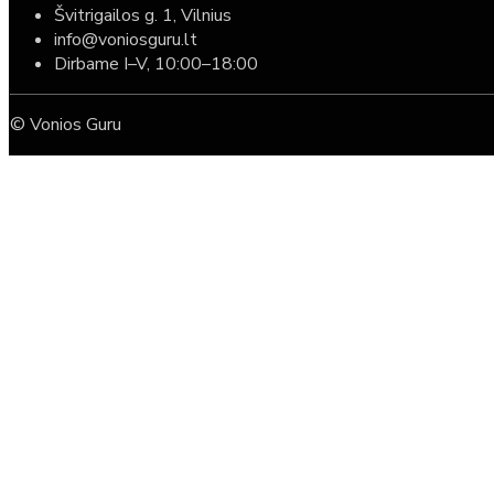
Švitrigailos g. 1, Vilnius
info@voniosguru.lt
Dirbame I–V, 10:00–18:00
© Vonios Guru