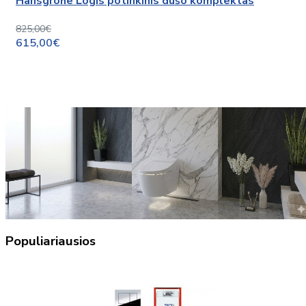
Hansgrohe Logis potinkinis dušo komplektas
825,00€
615,00€
Populiariausios