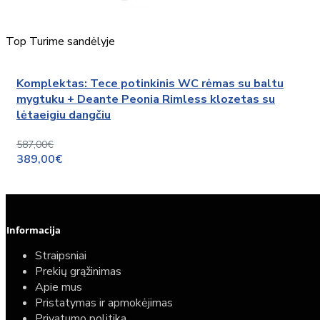
Top
Turime sandėlyje
Komplektas: Tece potinkinis WC rėmas su baltu
mygtuku + Deante Peonia Rimless klozetas su
lėtaeigiu dangčiu
587,00€
389,00€
Informacija
Straipsniai
Prekių grąžinimas
Apie mus
Pristatymas ir apmokėjimas
Privatumo politika