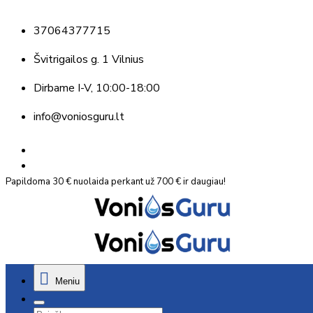
37064377715
Švitrigailos g. 1 Vilnius
Dirbame
I-V, 10:00-18:00
info@voniosguru.lt
Papildoma 30 € nuolaida perkant už 700 € ir daugiau!
Meniu