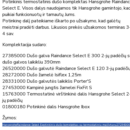
Potinkinis termostatinis dušo komplektas Hansgrohe Raindan
Select E. Visos dalys naudojamos tik Hansgrohe gamintojo, ka
puikiai funkcionuotų ir tarnautų Jums.
Potinkinę dalį pateikiame iškarto po užsakymo, kad galėtų
meistrai pradėti darbus. Likusios prekės užsakomos terminas 3
4 sav.
Komplektacija sudaro:
27385000 Dušo galva Raindance Select E 300 2-jų padėčių s
dušo galvos laikikliu 390mm
26520000 Dušo galvutė Raindance Select E 120 3-jų padėči
28272000 Dušo žarnelė Isiflex 1,25m
28331000 Dušo galvutės laikiklis Porter'S
27453000 Kampinė jungtis žarnelei FixFit S
15763000 Termostatinė virštinkinė dalis Hansgrohe Select 2
jų padėčių
01800180 Potinkinė dalis Hansgrohe Ibox
Žymos:
Hansgrohe
Raindance Select E
potinkinis dušo komplektas su termostatiniu maišytuvu
2729600