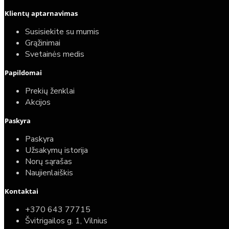
Klientų aptarnavimas
Top
Turime sandėlyje
Susisiekite su mumis
Grąžinimai
Komplektas: Tece potinkinis WC rėmas su baltu
Svetainės medis
mygtuku + Deante Peonia Rimless klozetas su
Papildomai
lėtaeigiu dangčiu
Prekių ženklai
587,00€
Akcijos
389,00€
Paskyra
Paskyra
Užsakymų istorija
Norų sąrašas
Naujienlaiškis
Kontaktai
+370 643 77715
Švitrigailos g. 1, Vilnius