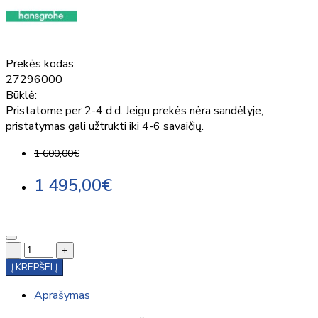
Prekės kodas:
27296000
Būklė:
Pristatome per 2-4 d.d. Jeigu prekės nėra sandėlyje,
pristatymas gali užtrukti iki 4-6 savaičių.
1 600,00€
1 495,00€
-
+
Į KREPŠELĮ
Aprašymas