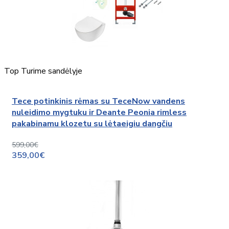
Top
Turime sandėlyje
Tece potinkinis rėmas su TeceNow vandens
nuleidimo mygtuku ir Deante Peonia rimless
pakabinamu klozetu su lėtaeigiu dangčiu
599,00€
359,00€