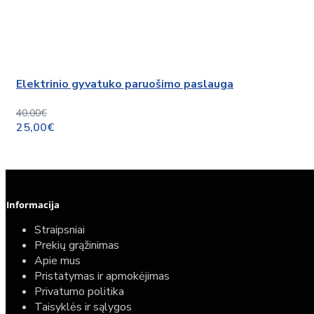
Elektrinio gyvatuko paruošimo paslauga
40,00€
25,00€
Informacija
Straipsniai
Prekių grąžinimas
Apie mus
Pristatymas ir apmokėjimas
Privatumo politika
Taisyklės ir sąlygos