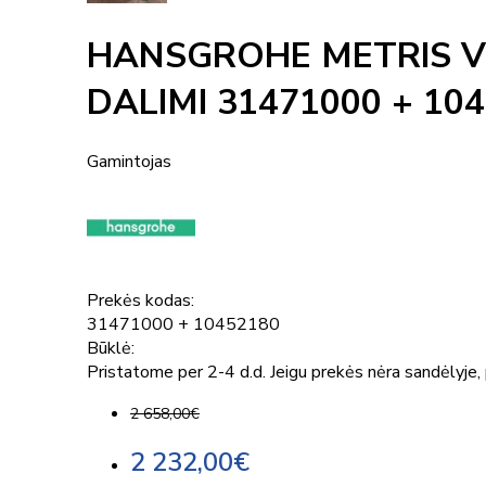
HANSGROHE METRIS VO
DALIMI 31471000 + 10
Gamintojas
Prekės kodas:
31471000 + 10452180
Būklė:
Pristatome per 2-4 d.d. Jeigu prekės nėra sandėlyje, p
2 658,00€
2 232,00€