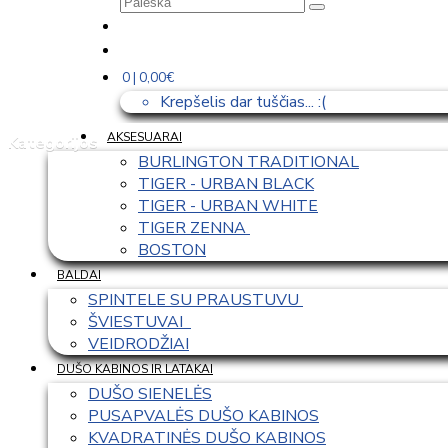
0 | 0,00€
Krepšelis dar tuščias... :(
AKSESUARAI
Kategorijos
BURLINGTON TRADITIONAL
TIGER - URBAN BLACK
TIGER - URBAN WHITE
TIGER ZENNA 
BOSTON
BALDAI
SPINTELE SU PRAUSTUVU 
ŠVIESTUVAI  
VEIDRODŽIAI
DUŠO KABINOS IR LATAKAI
DUŠO SIENELĖS
PUSAPVALĖS DUŠO KABINOS
KVADRATINĖS DUŠO KABINOS