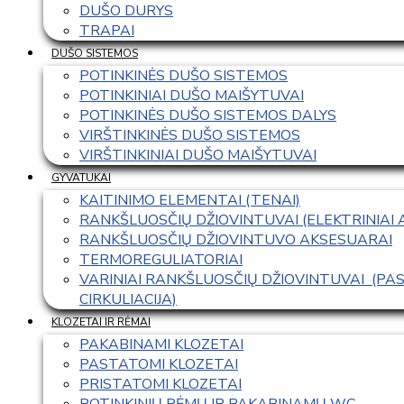
DUŠO DURYS
TRAPAI
DUŠO SISTEMOS
POTINKINĖS DUŠO SISTEMOS
POTINKINIAI DUŠO MAIŠYTUVAI
POTINKINĖS DUŠO SISTEMOS DALYS
VIRŠTINKINĖS DUŠO SISTEMOS
VIRŠTINKINIAI DUŠO MAIŠYTUVAI
GYVATUKAI
KAITINIMO ELEMENTAI (TENAI)
RANKŠLUOSČIŲ DŽIOVINTUVAI (ELEKTRINIAI
RANKŠLUOSČIŲ DŽIOVINTUVO AKSESUARAI
TERMOREGULIATORIAI
VARINIAI RANKŠLUOSČIŲ DŽIOVINTUVAI  (P
CIRKULIACIJA)
KLOZETAI IR RĖMAI
PAKABINAMI KLOZETAI
PASTATOMI KLOZETAI
PRISTATOMI KLOZETAI
POTINKINIŲ RĖMŲ IR PAKABINAMŲ WC 