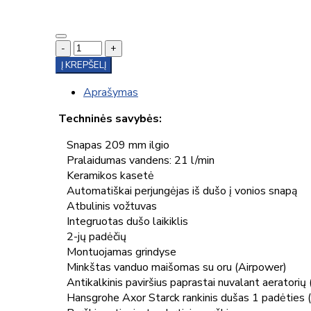
-
+
Į KREPŠELĮ
Aprašymas
Techninės savybės:
Snapas 209 mm ilgio
Pralaidumas vandens: 21 l/min
Keramikos kasetė
Automatiškai perjungėjas iš dušo į vonios snapą
Atbulinis vožtuvas
Integruotas dušo laikiklis
2-jų padėčių
Montuojamas grindyse
Minkštas vanduo maišomas su oru (Airpower)
Antikalkinis paviršius paprastai nuvalant aeratorių
Hansgrohe Axor Starck rankinis dušas 1 padėties