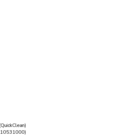
 (QuickClean)
 (10531000)