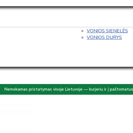
VONIOS SIENELĖS
VONIOS DURYS
Nemokamas pristatymas visoje Lietuvoje — kurjeriu ir į paštomatu