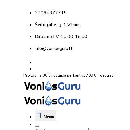
37064377715
Švitrigailos g. 1 Vilnius
Dirbame
I-V, 10:00-18:00
info@voniosguru.lt
Papildoma 30 € nuolaida perkant už 700 € ir daugiau!
Meniu