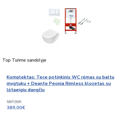
Top
Turime sandėlyje
Komplektas: Tece potinkinis WC rėmas su baltu
mygtuku + Deante Peonia Rimless klozetas su
lėtaeigiu dangčiu
587,00€
389,00€