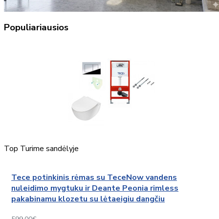
Populiariausios
Top
Turime sandėlyje
Tece potinkinis rėmas su TeceNow vandens
nuleidimo mygtuku ir Deante Peonia rimless
pakabinamu klozetu su lėtaeigiu dangčiu