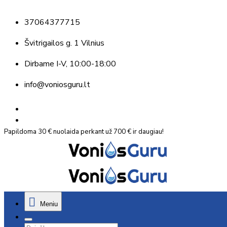
37064377715
Švitrigailos g. 1 Vilnius
Dirbame
I-V, 10:00-18:00
info@voniosguru.lt
Papildoma 30 € nuolaida perkant už 700 € ir daugiau!
Meniu