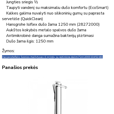
Jungties sriegis ½
Taupyti vandenį su maksimaliu dušo komfortu (EcoSmart)
Kalkes galima nuvalyti nuo silikoninių gumų su paprasta
servetėle (QuickClean)
Hansgrohe Isiflex dušo žarna 1250 mm (28272000)
Aukštos kokybės metalo spalvos dušo žarna
Antimikrobinė danga sumažina bakterijų plėtimasi
Dušo žarna ilgis: 1250 mm
Žymos:
Hansgrohe
Talis S
vonios maišytuvas iš grindų su potinkine dalimi
72412000
10452180
Panašios prekės