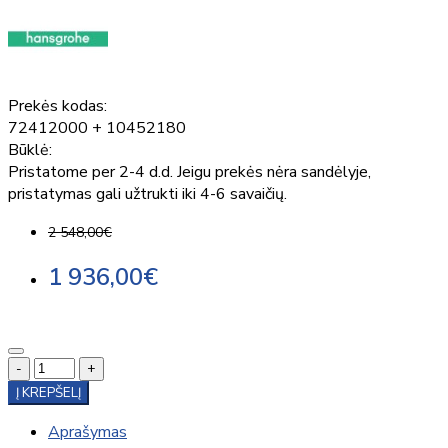
Prekės kodas:
72412000 + 10452180
Būklė:
Pristatome per 2-4 d.d. Jeigu prekės nėra sandėlyje,
pristatymas gali užtrukti iki 4-6 savaičių.
2 548,00€
1 936,00€
-
+
Į KREPŠELĮ
Aprašymas