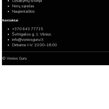
Užsakymų istorija
Norų sąrašas
Naujienlaiškis
Kontaktai
+370 643 77715
Švitrigailos g. 1, Vilnius
info@voniosguru.lt
Dirbame I–V, 10:00–18:00
© Vonios Guru