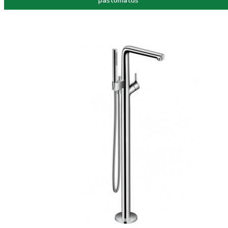
paštomatus