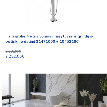
Hansgrohe Metris vonios maišytuvas iš grindų su
potinkine dalimi 31471000 + 10452180
2 658,00€
2 232,00€