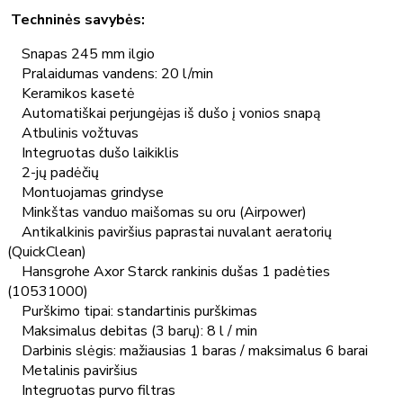
Techninės savybės:
Snapas 245 mm ilgio
Pralaidumas vandens: 20 l/min
Keramikos kasetė
Automatiškai perjungėjas iš dušo į vonios snapą
Atbulinis vožtuvas
Integruotas dušo laikiklis
2-jų padėčių
Montuojamas grindyse
Minkštas vanduo maišomas su oru (Airpower)
Antikalkinis paviršius paprastai nuvalant aeratorių
(QuickClean)
Hansgrohe Axor Starck rankinis dušas 1 padėties
(10531000)
Purškimo tipai: standartinis purškimas
Maksimalus debitas (3 barų): 8 l / min
Darbinis slėgis: mažiausias 1 baras / maksimalus 6 barai
Metalinis paviršius
Integruotas purvo filtras