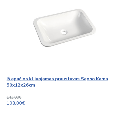
Iš apačios klijuojamas praustuvas Sapho Kama
50x12x26cm
143,00€
103,00€