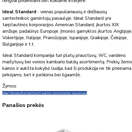
lengvai priderinami bet kokiame interjere.
Ideal Standard
- vienas populiariausių ir didžiausių
santechnikos gamintojų pasaulyje. Ideal Standard yra
tarptautinės korporacijos American Standard, įkurtos XIX
amžiuje, padalinys Europoje. Įmonės gamyklos įkurtos Anglijoje
Vokietijoje, Italijoje, Prancūzijoje, Ispanijoje, Graikijoje, Čekijoje,
Bulgarijoje ir t.t.
Ideal Standard kompanija turi platų praustuvų, WC, vandens
maišytuvų bei vonios kambario baldų asortimentą. Prekių žem
kainos ir aukšta kokybė liudija, kad ši produkcija ne tik prieinama
pirkėjams, bet ir patikima bei ilgaamžė.
Žymos:
Ideal Standard
Connect
Oval
iš apačios montuojamas praustuvas
Panašios prekės