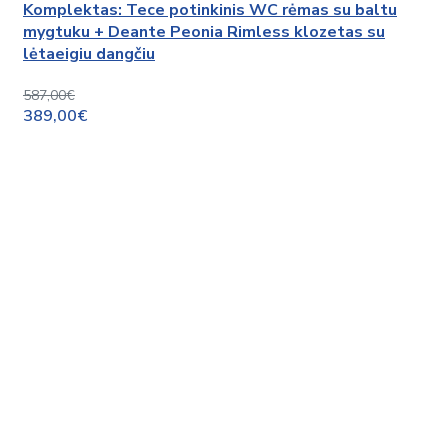
Komplektas: Tece potinkinis WC rėmas su baltu
mygtuku + Deante Peonia Rimless klozetas su
lėtaeigiu dangčiu
587,00€
389,00€