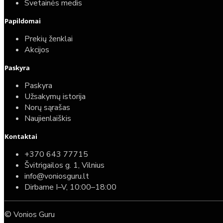
Svetainės medis
Papildomai
Prekių ženklai
Akcijos
Paskyra
Paskyra
Užsakymų istorija
Norų sąrašas
Naujienlaiškis
Kontaktai
+370 643 77715
Švitrigailos g. 1, Vilnius
info@voniosguru.lt
Dirbame I–V, 10:00–18:00
© Vonios Guru