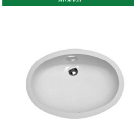
paštomatus