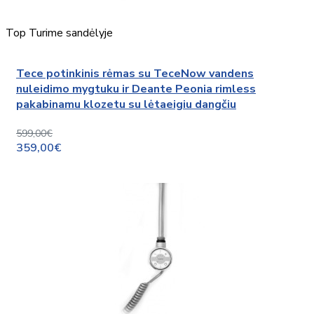
Top
Turime sandėlyje
Tece potinkinis rėmas su TeceNow vandens
nuleidimo mygtuku ir Deante Peonia rimless
pakabinamu klozetu su lėtaeigiu dangčiu
599,00€
359,00€