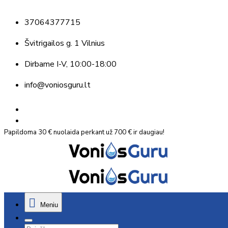
37064377715
Švitrigailos g. 1 Vilnius
Dirbame
I-V, 10:00-18:00
info@voniosguru.lt
Papildoma 30 € nuolaida perkant už 700 € ir daugiau!
Meniu