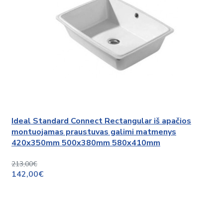
Ideal Standard Connect Rectangular iš apačios
montuojamas praustuvas galimi matmenys
420x350mm 500x380mm 580x410mm
213,00€
142,00€