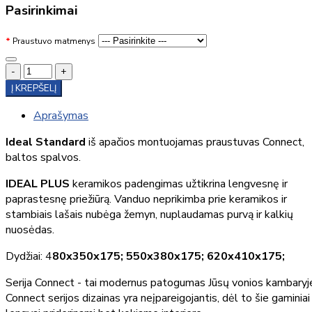
Pasirinkimai
Praustuvo matmenys
-
+
Į KREPŠELĮ
Aprašymas
Ideal Standard
iš apačios montuojamas praustuvas Connect,
baltos spalvos.
IDEAL PLUS
keramikos padengimas užtikrina lengvesnę ir
paprastesnę priežiūrą. Vanduo neprikimba prie keramikos ir
stambiais lašais nubėga žemyn, nuplaudamas purvą ir kalkių
nuosėdas.
Dydžiai: 4
80x350x175; 550x380x175; 620x410x175;
Serija Connect - tai modernus patogumas Jūsų vonios kambaryj
Connect serijos dizainas yra neįpareigojantis, dėl to šie gaminiai