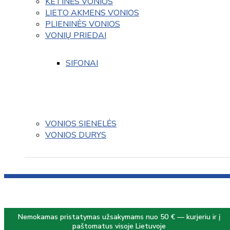
KETINĖS VONIOS
LIETO AKMENS VONIOS
PLIENINĖS VONIOS
VONIŲ PRIEDAI
SIFONAI
VONIOS SIENELĖS
VONIOS DURYS
Nemokamas pristatymas užsakymams nuo 50 € — kurjeriu ir į
paštomatus visoje Lietuvoje