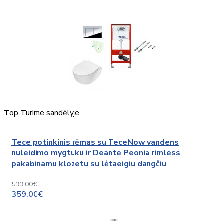
Top
Turime sandėlyje
Tece potinkinis rėmas su TeceNow vandens
nuleidimo mygtuku ir Deante Peonia rimless
pakabinamu klozetu su lėtaeigiu dangčiu
599,00€
359,00€