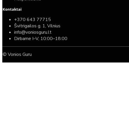
Kontaktai
+370 643 77715
Švitrigailos g. 1, Vilnius
info@voniosguru.lt
Dirbame I–V, 10:00–18:00
© Vonios Guru