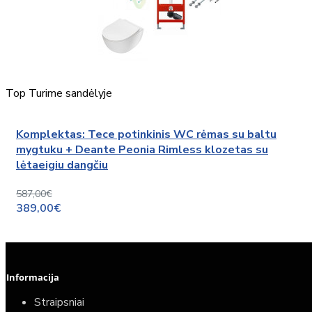
Top
Turime sandėlyje
Komplektas: Tece potinkinis WC rėmas su baltu
mygtuku + Deante Peonia Rimless klozetas su
lėtaeigiu dangčiu
587,00€
389,00€
Informacija
Straipsniai