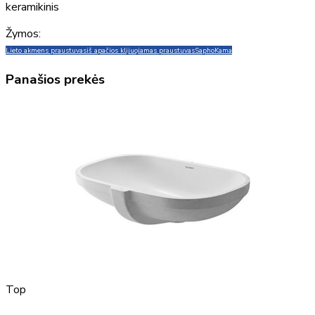
keramikinis
Žymos:
Lieto akmens praustuvas
iš apačios klijuojamas praustuvas
Sapho
Kama
Panašios prekės
Top