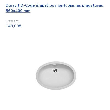
Duravit D-Code iš apačios montuojamas praustuvas
560x400 mm
199,00€
148,00€