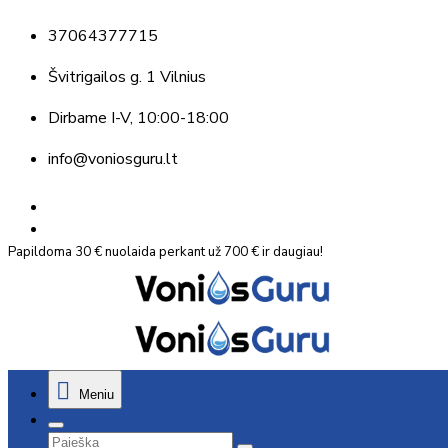
37064377715
Švitrigailos g. 1 Vilnius
Dirbame
I-V, 10:00-18:00
info@voniosguru.lt
Papildoma 30 € nuolaida perkant už 700 € ir daugiau!
Meniu