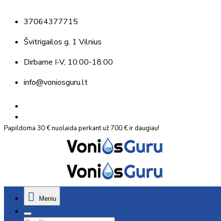
37064377715
Švitrigailos g. 1 Vilnius
Dirbame
I-V, 10:00-18:00
info@voniosguru.lt
Papildoma 30 € nuolaida perkant už 700 € ir daugiau!
Meniu