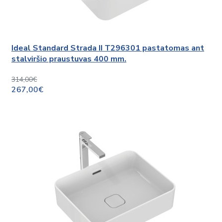
Ideal Standard Strada II T296301 pastatomas ant
stalviršio praustuvas 400 mm.
314,00€
267,00€