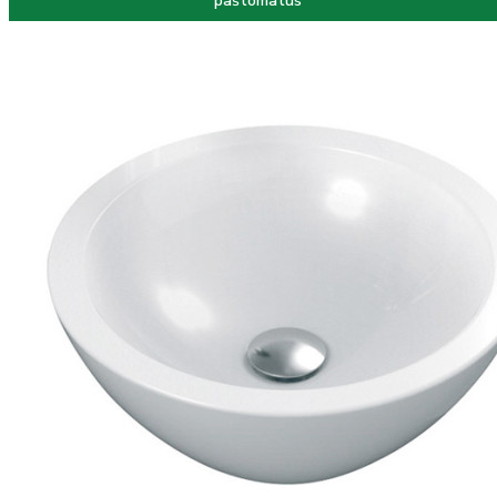
paštomatus