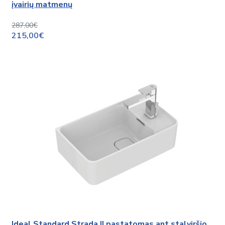
įvairių matmenų
287,00€
215,00€
Ideal Standard Strada II pastatomas ant stalviršio