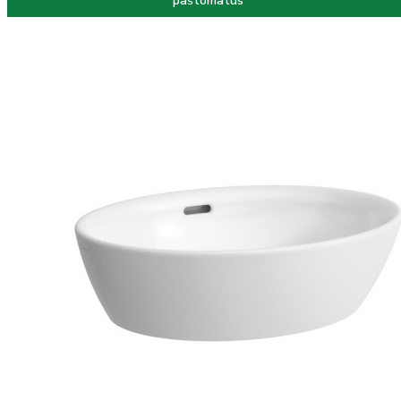
paštomatus