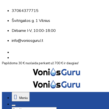
37064377715
Švitrigailos g. 1 Vilnius
Dirbame
I-V, 10:00-18:00
info@voniosguru.lt
Papildoma 30 € nuolaida perkant už 700 € ir daugiau!
Meniu