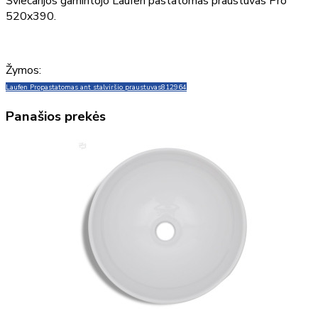
Šviecarijos gamintojo Laufen pastatomas praustuvas Pro
520x390.
Žymos:
Laufen Pro
pastatomas ant stalviršio praustuvas
812964
Panašios prekės