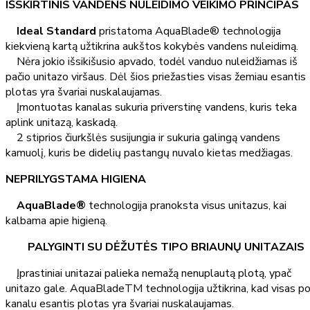
IŠSKIRTINIS VANDENS NULEIDIMO VEIKIMO PRINCIPAS
Ideal Standard
pristatoma AquaBlade® technologija
kiekvieną kartą užtikrina aukštos kokybės vandens nuleidimą.
Nėra jokio išsikišusio apvado, todėl vanduo nuleidžiamas iš
pačio unitazo viršaus. Dėl šios priežasties visas žemiau esantis
plotas yra švariai nuskalaujamas.
Įmontuotas kanalas sukuria priverstinę vandens, kuris teka
aplink unitazą, kaskadą.
2 stiprios čiurkšlės susijungia ir sukuria galingą vandens
kamuolį, kuris be didelių pastangų nuvalo kietas medžiagas.
NEPRILYGSTAMA HIGIENA
AquaBlade®
technologija pranoksta visus unitazus, kai
kalbama apie higieną.
PALYGINTI SU DĖŽUTĖS TIPO BRIAUNŲ UNITAZAIS
Įprastiniai unitazai palieka nemažą nenuplautą plotą, ypač
unitazo gale. AquaBladeTM technologija užtikrina, kad visas p
kanalu esantis plotas yra švariai nuskalaujamas.