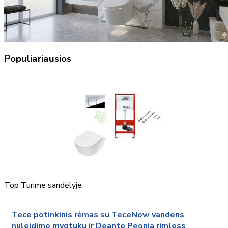
Populiariausios
Top
Turime sandėlyje
Tece potinkinis rėmas su TeceNow vandens
nuleidimo mygtuku ir Deante Peonia rimless