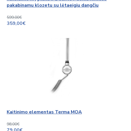
pakabinamu klozetu su lėtaeigiu dangčiu
599,00€
359,00€
Kaitinimo elementas Terma MOA
98,00€
79,00€