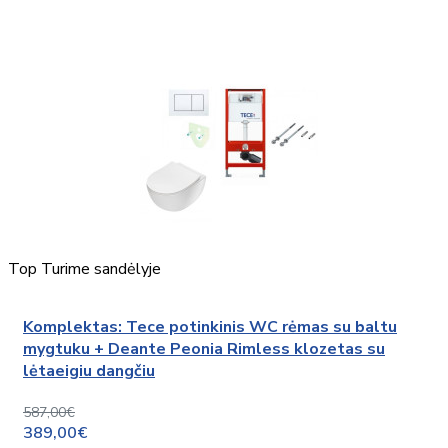
Top
Turime sandėlyje
Komplektas: Tece potinkinis WC rėmas su baltu
mygtuku + Deante Peonia Rimless klozetas su
lėtaeigiu dangčiu
587,00€
389,00€