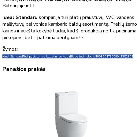
Bulgarijoje ir t.t.
Ideal Standard
kompanija turi platų praustuvų, WC, vandens
maišytuvų bei vonios kambario baldų asortimentą. Prekių žem
kainos ir aukšta kokybė liudija, kad ši produkcija ne tik prieinama
pirkėjams, bet ir patikima bei ilgaamžė.
Žymos:
Ideal Standard
Tesi pastatomas klozetas su AquaBlade technologija
T008201
T356801
T352801
Panašios prekės