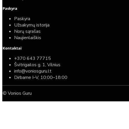
Paskyra
Paskyra
Užsakymų istorija
Norų sąrašas
Naujienlaiškis
Kontaktai
+370 643 77715
Švitrigailos g. 1, Vilnius
info@voniosguru.lt
Dirbame I–V, 10:00–18:00
© Vonios Guru