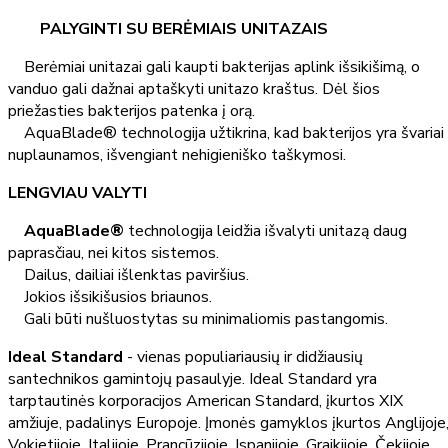
PALYGINTI SU BERĖMIAIS UNITAZAIS
Berėmiai unitazai gali kaupti bakterijas aplink išsikišimą, o
vanduo gali dažnai aptaškyti unitazo kraštus. Dėl šios
priežasties bakterijos patenka į orą.
AquaBlade® technologija užtikrina, kad bakterijos yra švariai
nuplaunamos, išvengiant nehigieniško taškymosi.
LENGVIAU VALYTI
AquaBlade®
technologija leidžia išvalyti unitazą daug
paprasčiau, nei kitos sistemos.
Dailus, dailiai išlenktas paviršius.
Jokios išsikišusios briaunos.
Gali būti nušluostytas su minimaliomis pastangomis.
Ideal Standard
- vienas populiariausių ir didžiausių
santechnikos gamintojų pasaulyje. Ideal Standard yra
tarptautinės korporacijos American Standard, įkurtos XIX
amžiuje, padalinys Europoje. Įmonės gamyklos įkurtos Anglijoje
Vokietijoje, Italijoje, Prancūzijoje, Ispanijoje, Graikijoje, Čekijoje,