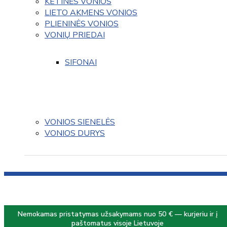
KETINĖS VONIOS
LIETO AKMENS VONIOS
PLIENINĖS VONIOS
VONIŲ PRIEDAI
SIFONAI
VONIOS SIENELĖS
VONIOS DURYS
Nemokamas pristatymas užsakymams nuo 50 € — kurjeriu ir į
paštomatus visoje Lietuvoje