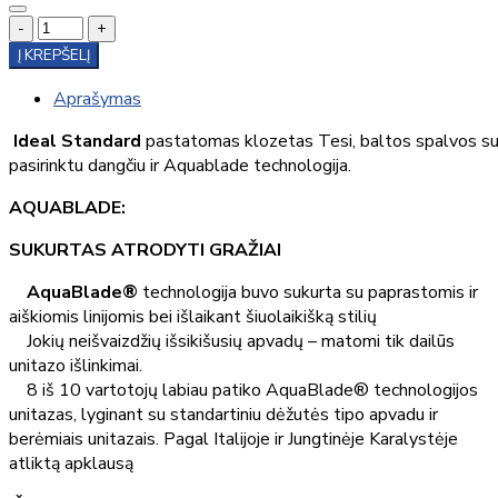
-
+
Į KREPŠELĮ
Aprašymas
Ideal Standard
pastatomas klozetas Tesi, baltos spalvos s
pasirinktu dangčiu ir Aquablade technologija.
AQUABLADE:
SUKURTAS ATRODYTI GRAŽIAI
AquaBlade®
technologija buvo sukurta su paprastomis ir
aiškiomis linijomis bei išlaikant šiuolaikišką stilių
Jokių neišvaizdžių išsikišusių apvadų – matomi tik dailūs
unitazo išlinkimai.
8 iš 10 vartotojų labiau patiko AquaBlade® technologijos
unitazas, lyginant su standartiniu dėžutės tipo apvadu ir
berėmiais unitazais. Pagal Italijoje ir Jungtinėje Karalystėje
atliktą apklausą