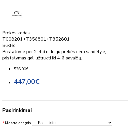
Prekės kodas:
T008201+T356801+T352801
Būklė:
Pristatome per 2-4 d.d. Jeigu prekės nėra sandėlyje,
pristatymas gali užtrukti iki 4-6 savaičių.
526,00€
447,00€
Pasirinkimai
Klozeto dangtis