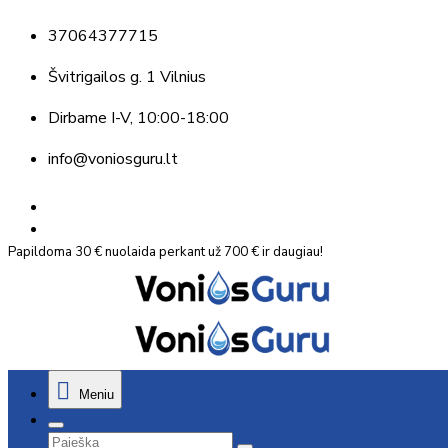
37064377715
Švitrigailos g. 1 Vilnius
Dirbame
I-V, 10:00-18:00
info@voniosguru.lt
Papildoma 30 € nuolaida perkant už 700 € ir daugiau!
Meniu