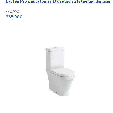
Laufen Pro pastatomas klozetas su lėtaeigiu dangčiu
440,00€
365,00€