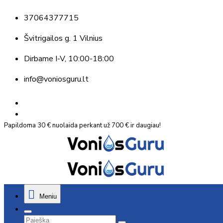
37064377715
Švitrigailos g. 1 Vilnius
Dirbame
I-V, 10:00-18:00
info@voniosguru.lt
Papildoma 30 € nuolaida perkant už 700 € ir daugiau!
Meniu