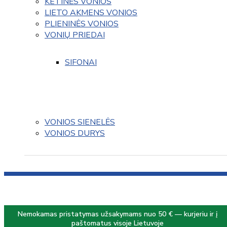
KETINĖS VONIOS
LIETO AKMENS VONIOS
PLIENINĖS VONIOS
VONIŲ PRIEDAI
SIFONAI
VONIOS SIENELĖS
VONIOS DURYS
Nemokamas pristatymas užsakymams nuo 50 € — kurjeriu ir į
paštomatus visoje Lietuvoje