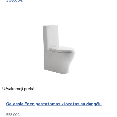
358,00€
Užsakomoji prekė
Galassia Eden pastatomas klozetas su dangčiu
558,00€