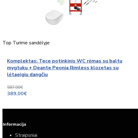
Top
Turime sandėlyje
Komplektas: Tece potinkinis WC rėmas su baltu
mygtuku + Deante Peonia Rimless klozetas su
lėtaeigiu dangčiu
587,00€
389,00€
Informacija
Straipsniai