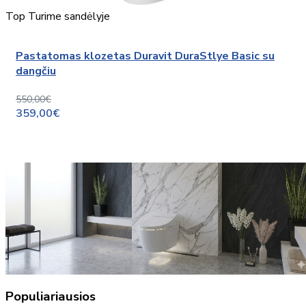
Top
Turime sandėlyje
Pastatomas klozetas Duravit DuraStlye Basic su
dangčiu
550,00€
359,00€
Populiariausios