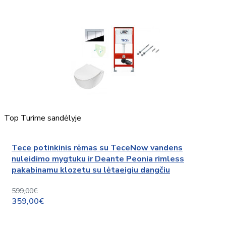
Top
Turime sandėlyje
Tece potinkinis rėmas su TeceNow vandens
nuleidimo mygtuku ir Deante Peonia rimless
pakabinamu klozetu su lėtaeigiu dangčiu
599,00€
359,00€