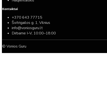
Naujienlaiškis
Kontaktai
+370 643 77715
Švitrigailos g. 1, Vilnius
info@voniosguru.lt
Dirbame I–V, 10:00–18:00
© Vonios Guru