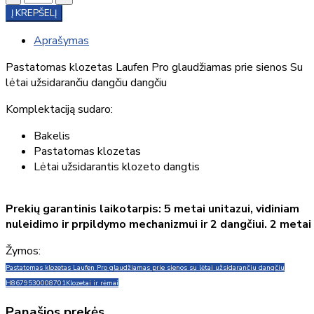
Į KREPŠELĮ
Aprašymas
Pastatomas klozetas Laufen Pro glaudžiamas prie sienos Su
lėtai užsidarančiu dangčiu dangčiu
Komplektaciją sudaro:
Bakelis
Pastatomas klozetas
Lėtai užsidarantis klozeto dangtis
Prekių garantinis laikotarpis: 5 metai unitazui, vidiniam
nuleidimo ir prpildymo mechanizmui ir 2 dangčiui. 2 metai
Žymos:
Pastatomas klozetas Laufen Pro glaudžiamas prie sienos su lėtai užsidarančiu dangčiu
H8679530008701
Klozetai ir rėmai
Panašios prekės