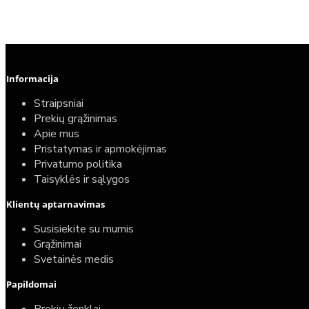
Informacija
Straipsniai
Prekių grąžinimas
Apie mus
Pristatymas ir apmokėjimas
Privatumo politika
Taisyklės ir sąlygos
Elektrinio gyvatuko paruošimo paslauga
Klientų aptarnavimas
40,00€
Susisiekite su mumis
25,00€
Grąžinimai
Svetainės medis
Papildomai