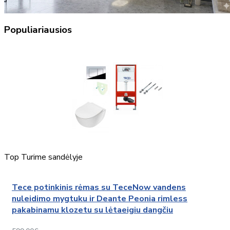
Populiariausios
Top
Turime sandėlyje
Tece potinkinis rėmas su TeceNow vandens
nuleidimo mygtuku ir Deante Peonia rimless
pakabinamu klozetu su lėtaeigiu dangčiu