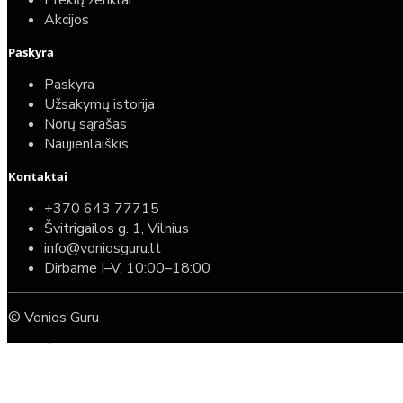
Prekių ženklai
Akcijos
Paskyra
Paskyra
Užsakymų istorija
Norų sąrašas
Naujienlaiškis
Kontaktai
Top
Turime sandėlyje
+370 643 77715
Švitrigailos g. 1, Vilnius
Komplektas: Tece potinkinis WC rėmas su baltu
info@voniosguru.lt
mygtuku + Deante Peonia Rimless klozetas su
Dirbame I–V, 10:00–18:00
lėtaeigiu dangčiu
© Vonios Guru
587,00€
389,00€