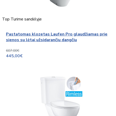
Top
Turime sandėlyje
Pastatomas klozetas Laufen Pro glaudžiamas prie
sienos su lėtai užsidarančiu dangčiu
607,00€
445,00€