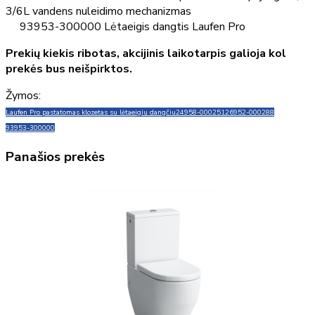
3/6L vandens nuleidimo mechanizmas
93953-300000 Lėtaeigis dangtis Laufen Pro
Prekių kiekis ribotas, akcijinis laikotarpis galioja kol
prekės bus neišpirktos.
Žymos:
Laufen Pro pastatomas klozetas su lėtaeigiu dangčiu
24958-000251
26952-000288
93953-300000
Panašios prekės