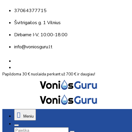
37064377715
Švitrigailos g. 1 Vilnius
Dirbame
I-V, 10:00-18:00
info@voniosguru.lt
Papildoma 30 € nuolaida perkant už 700 € ir daugiau!
Meniu