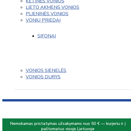
KETINĖS VONIOS
LIETO AKMENS VONIOS
PLIENINĖS VONIOS
VONIŲ PRIEDAI
SIFONAI
VONIOS SIENELĖS
VONIOS DURYS
Nemokamas pristatymas užsakymams nuo 50 € — kurjeriu ir į
paštomatus visoje Lietuvoje