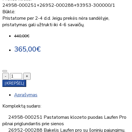
24958-000251+26952-000288+93953-300000/1
Būklė:
Pristatome per 2-4 d.d. Jeigu prekės nėra sandėlyje,
pristatymas gali užtrukti iki 4-6 savaičių.
440,00€
365,00€
-
+
Į KREPŠELĮ
Aprašymas
Komplektą sudaro:
24958-000251 Pastatomas klozeto puodas Laufen Pro
pilnai priglundantis prie sienos
26952-000288 Bakelis Laufen pro su šoniniu pajungimu,