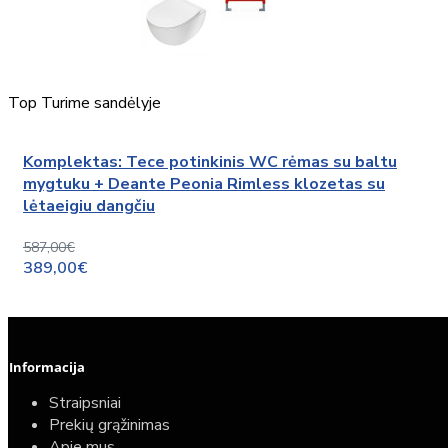
Top
Turime sandėlyje
Komplektas: Tece potinkinis WC rėmas su baltu
mygtuku + Deante Peonia Rimless klozetas su
lėtaeigiu dangčiu
587,00€
389,00€
Informacija
Straipsniai
Prekių grąžinimas
Apie mus