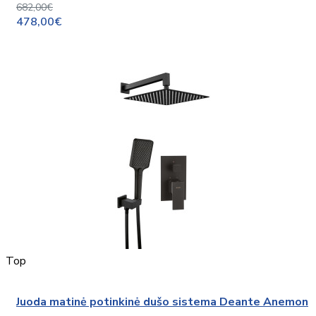
682,00€
478,00€
Top
Juoda matinė potinkinė dušo sistema Deante Anemon