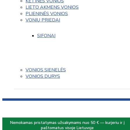
KETINĖS VONIOS
LIETO AKMENS VONIOS
PLIENINĖS VONIOS
VONIŲ PRIEDAI
SIFONAI
VONIOS SIENELĖS
VONIOS DURYS
Nemokamas pristatymas užsakymams nuo 50 € — kurjeriu ir į
paštomatus visoje Lietuvoje