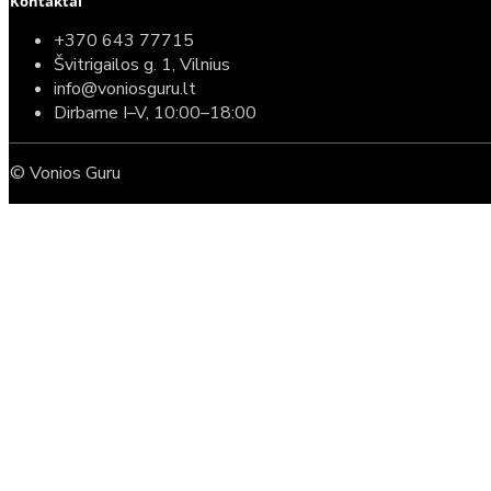
Kontaktai
+370 643 77715
Švitrigailos g. 1, Vilnius
info@voniosguru.lt
Dirbame I–V, 10:00–18:00
© Vonios Guru