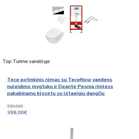
Top
Turime sandėlyje
Tece potinkinis rėmas su TeceNow vandens
nuleidimo mygtuku ir Deante Peonia rimless
pakabinamu klozetu su lėtaeigiu dangčiu
599,00€
359,00€