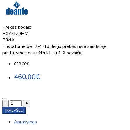
Prekės kodas:
BXYZNQHM
Būklė:
Pristatome per 2-4 d.d. Jeigu prekės nėra sandėlyje,
pristatymas gali užtrukti iki 4-6 savaičių.
638,00€
460,00€
-
+
Į KREPŠELĮ
Aprašymas