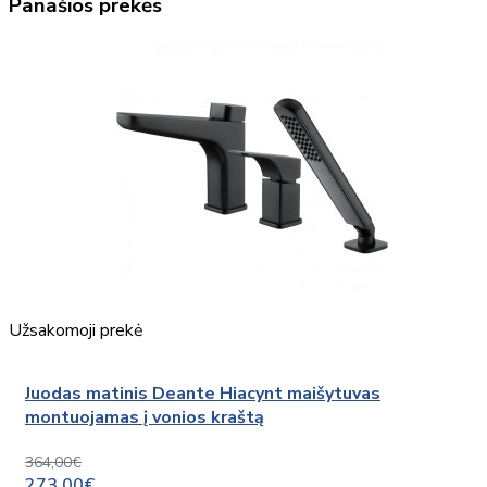
Panašios prekės
Užsakomoji prekė
Juodas matinis Deante Hiacynt maišytuvas
montuojamas į vonios kraštą
364,00€
273,00€