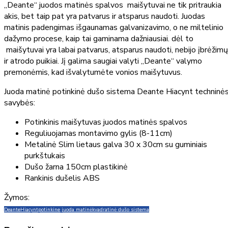
„Deante“ juodos matinės spalvos maišytuvai ne tik pritraukia
akis, bet taip pat yra patvarus ir atsparus naudoti. Juodas
matinis padengimas išgaunamas galvanizavimo, o ne miltelinio
dažymo procese, kaip tai gaminama dažniausiai. dėl to
maišytuvai yra labai patvarus, atsparus naudoti, nebijo įbrėžimų
ir atrodo puikiai. Jį galima saugiai valyti „Deante“ valymo
premonėmis, kad išvalytumėte vonios maišytuvus.
Juoda matinė potinkinė dušo sistema Deante Hiacynt techninė
savybės:
Potinkinis maišytuvas juodos matinės spalvos
Reguliuojamas montavimo gylis (8-11cm)
Metalinė Slim lietaus galva 30 x 30cm su guminiais
purkštukais
Dušo žarna 150cm plastikinė
Rankinis dušelis ABS
Žymos:
Deante
Hiacynt
potinkine juoda matinė
kvadratinė dušo sistema