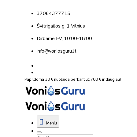
37064377715
Švitrigailos g. 1 Vilnius
Dirbame
I-V, 10:00-18:00
info@voniosguru.lt
Papildoma 30 € nuolaida perkant už 700 € ir daugiau!
Meniu