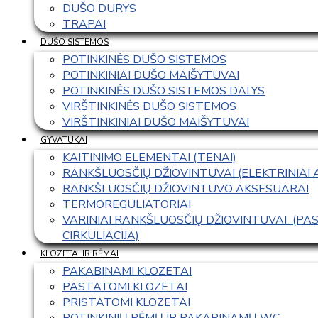
DUŠO DURYS
TRAPAI
DUŠO SISTEMOS
POTINKINĖS DUŠO SISTEMOS
POTINKINIAI DUŠO MAIŠYTUVAI
POTINKINĖS DUŠO SISTEMOS DALYS
VIRŠTINKINĖS DUŠO SISTEMOS
VIRŠTINKINIAI DUŠO MAIŠYTUVAI
GYVATUKAI
KAITINIMO ELEMENTAI (TENAI)
RANKŠLUOSČIŲ DŽIOVINTUVAI (ELEKTRINIAI
RANKŠLUOSČIŲ DŽIOVINTUVO AKSESUARAI
TERMOREGULIATORIAI
VARINIAI RANKŠLUOSČIŲ DŽIOVINTUVAI  (P
CIRKULIACIJA)
KLOZETAI IR RĖMAI
PAKABINAMI KLOZETAI
PASTATOMI KLOZETAI
PRISTATOMI KLOZETAI
POTINKINIŲ RĖMŲ IR PAKABINAMŲ WC 