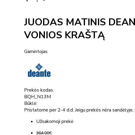
JUODAS MATINIS DEA
VONIOS KRAŠTĄ
Gamintojas
Prekės kodas:
BQH_N13M
Būklė:
Pristatome per 2-4 d.d. Jeigu prekės nėra sandėlyje, p
Užsakomoji prekė
364,00€