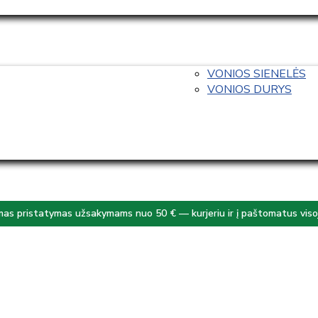
VONIOS SIENELĖS
VONIOS DURYS
s pristatymas užsakymams nuo 50 € — kurjeriu ir į paštomatus visoj