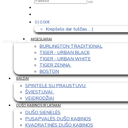
0 | 0,00€
Krepšelis dar tuščias... :(
AKSESUARAI
Kategorijos
BURLINGTON TRADITIONAL
TIGER - URBAN BLACK
TIGER - URBAN WHITE
TIGER ZENNA 
BOSTON
BALDAI
SPINTELE SU PRAUSTUVU 
ŠVIESTUVAI  
VEIDRODŽIAI
DUŠO KABINOS IR LATAKAI
DUŠO SIENELĖS
PUSAPVALĖS DUŠO KABINOS
KVADRATINĖS DUŠO KABINOS