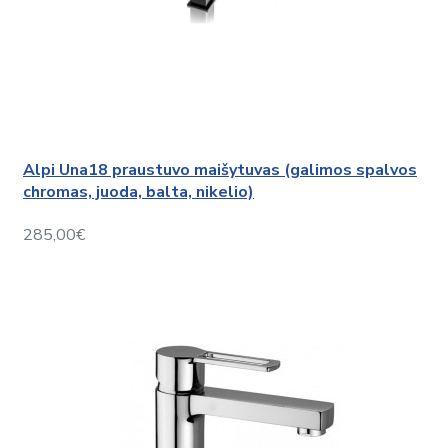
Alpi Una18 praustuvo maišytuvas (galimos spalvos
chromas, juoda, balta, nikelio)
285,00€