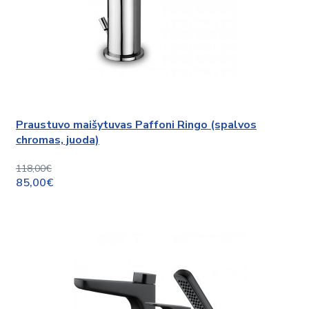
Praustuvo maišytuvas Paffoni Ringo (spalvos
chromas, juoda)
118,00€
85,00€