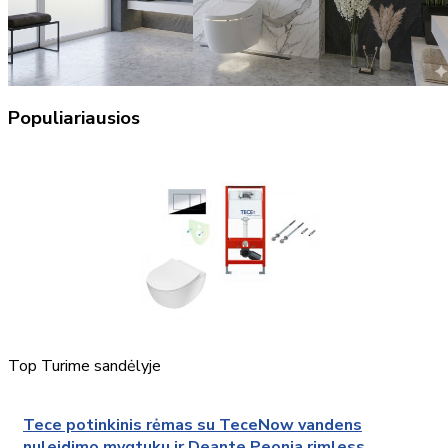
Populiariausios
Top
Turime sandėlyje
Tece potinkinis rėmas su TeceNow vandens
nuleidimo mygtuku ir Deante Peonia rimless