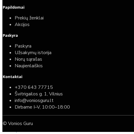
Papildomai
Prekių ženklai
Akcijos
Paskyra
Paskyra
Užsakymų istorija
Norų sąrašas
Naujienlaiškis
Kontaktai
Top
Turime sandėlyje
+370 643 77715
Švitrigailos g. 1, Vilnius
Komplektas: Tece potinkinis WC rėmas su baltu
info@voniosguru.lt
mygtuku + Deante Peonia Rimless klozetas su
Dirbame I–V, 10:00–18:00
lėtaeigiu dangčiu
© Vonios Guru
587,00€
389,00€