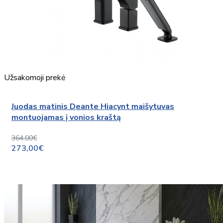
Užsakomoji prekė
Juodas matinis Deante Hiacynt maišytuvas
montuojamas į vonios kraštą
364,00€
273,00€