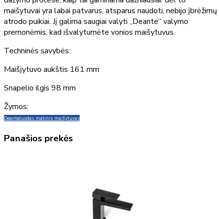
dažymo procese, kaip tai gaminama dažniausiai. dėl to
maišytuvai yra labai patvarus, atsparus naudoti, nebijo įbrėžimų 
atrodo puikiai. Jį galima saugiai valyti „Deante“ valymo
premonėmis, kad išvalytumėte vonios maišytuvus.
Techninės savybės:
Maišįytuvo aukštis 161 mm
Snapelio ilgis 98 mm
Žymos:
Deante
Juodas matinis maišytuvas
Panašios prekės