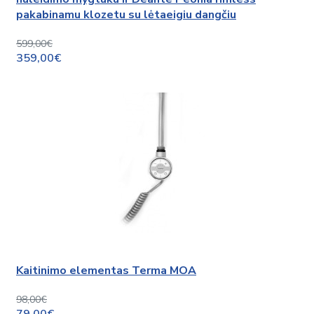
pakabinamu klozetu su lėtaeigiu dangčiu
599,00€
359,00€
Kaitinimo elementas Terma MOA
98,00€
79,00€