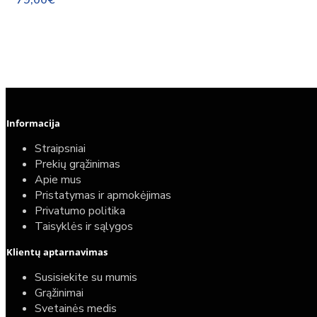
Informacija
Straipsniai
Prekių grąžinimas
Apie mus
Pristatymas ir apmokėjimas
Privatumo politika
Taisyklės ir sąlygos
Elektrinio gyvatuko paruošimo paslauga
Klientų aptarnavimas
40,00€
Susisiekite su mumis
25,00€
Grąžinimai
Svetainės medis