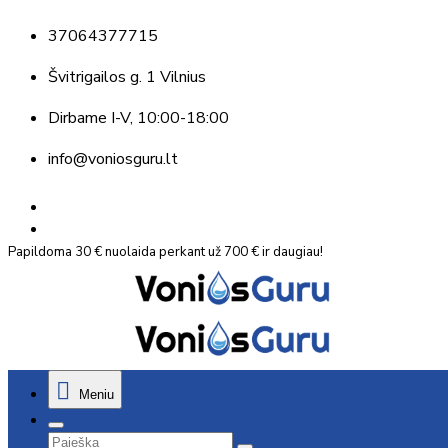
37064377715
Švitrigailos g. 1 Vilnius
Dirbame
I-V, 10:00-18:00
info@voniosguru.lt
Papildoma 30 € nuolaida perkant už 700 € ir daugiau!
Meniu