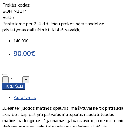
Prekės kodas:
BQH N21M
Būklė:
Pristatome per 2-4 d.d. Jeigu prekės nėra sandėlyje,
pristatymas gali užtrukti iki 4-6 savaičių.
140,00€
90,00€
-
+
Į KREPŠELĮ
Aprašymas
„Deante“ juodos matinės spalvos maišytuvai ne tik pritraukia
akis, bet taip pat yra patvarus ir atsparus naudoti. Juodas
matinis padengimas išgaunamas galvanizavimo, o ne miltelinio