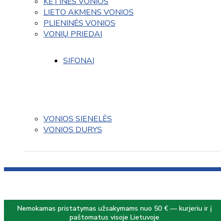
KETINĖS VONIOS
LIETO AKMENS VONIOS
PLIENINĖS VONIOS
VONIŲ PRIEDAI
SIFONAI
VONIOS SIENELĖS
VONIOS DURYS
Nemokamas pristatymas užsakymams nuo 50 € — kurjeriu ir į
paštomatus visoje Lietuvoje