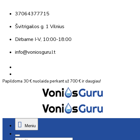
37064377715
Švitrigailos g. 1 Vilnius
Dirbame
I-V, 10:00-18:00
info@voniosguru.lt
Papildoma 30 € nuolaida perkant už 700 € ir daugiau!
Meniu