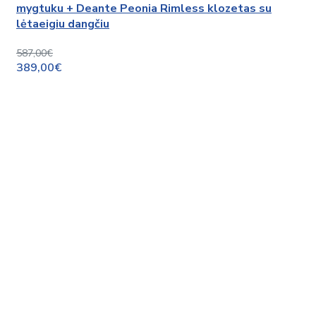
mygtuku + Deante Peonia Rimless klozetas su
lėtaeigiu dangčiu
587,00€
389,00€