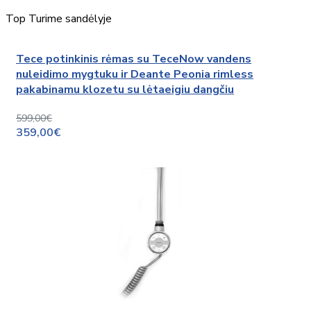
Top
Turime sandėlyje
Tece potinkinis rėmas su TeceNow vandens
nuleidimo mygtuku ir Deante Peonia rimless
pakabinamu klozetu su lėtaeigiu dangčiu
599,00€
359,00€