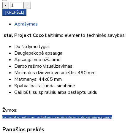
-
+
Į KREPŠELĮ
Aprašymas
Istal Projekt Coco
kaitinimo elemento techninės savybės:
Du šildymo lygiai
Daugiapakopė apsauga
Apsauga nuo užšalimo
Darbo režimo vizualizavimas
Minimalus džiovintuvo aukštis: 490 mm
Matmenys: 44x65 mm.
Spalva: balta, juoda, sidabrinė
Gali būti su spiraliniu arba paslėptu laidu
Žymos:
Coco
instal projekt
išmanusis kaitinimo elementas
tenas su daugiapakope apsauga
Panašios prekės