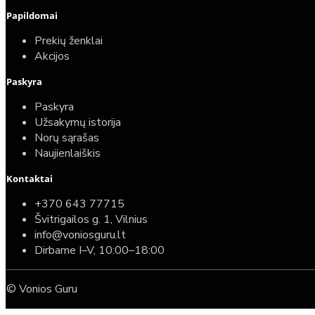
Papildomai
Prekių ženklai
Akcijos
Paskyra
Paskyra
Užsakymų istorija
Norų sąrašas
Naujienlaiškis
Kontaktai
+370 643 77715
Švitrigailos g. 1, Vilnius
info@voniosguru.lt
Dirbame I–V, 10:00–18:00
© Vonios Guru