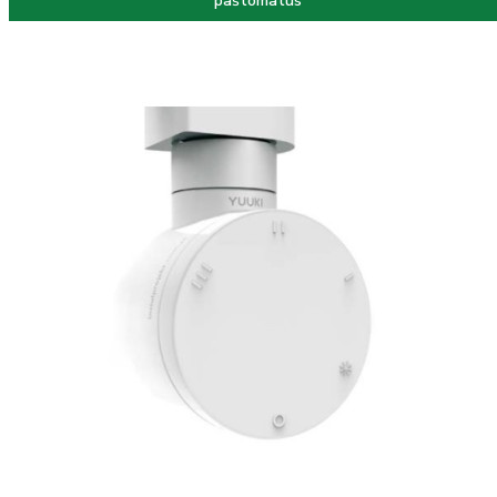
paštomatus