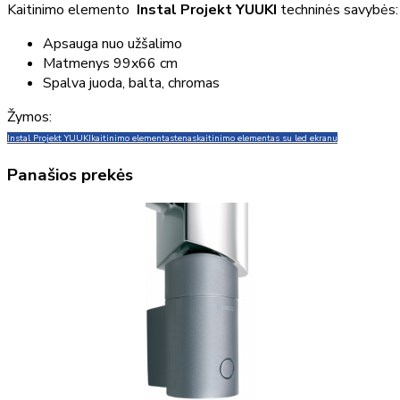
Kaitinimo elemento
Instal Projekt YUUKI
techninės savybės:
Apsauga nuo užšalimo
Matmenys 99x66 cm
Spalva juoda, balta, chromas
Žymos:
Instal Projekt YUUKI
kaitinimo elementas
tenas
kaitinimo elementas su led ekranu
Panašios prekės