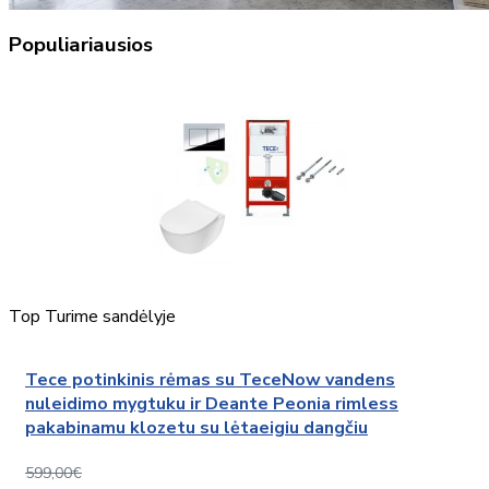
Populiariausios
Top
Turime sandėlyje
Tece potinkinis rėmas su TeceNow vandens
nuleidimo mygtuku ir Deante Peonia rimless
pakabinamu klozetu su lėtaeigiu dangčiu
599,00€