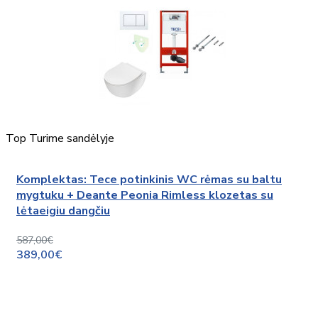
Top
Turime sandėlyje
Komplektas: Tece potinkinis WC rėmas su baltu
mygtuku + Deante Peonia Rimless klozetas su
lėtaeigiu dangčiu
587,00€
389,00€