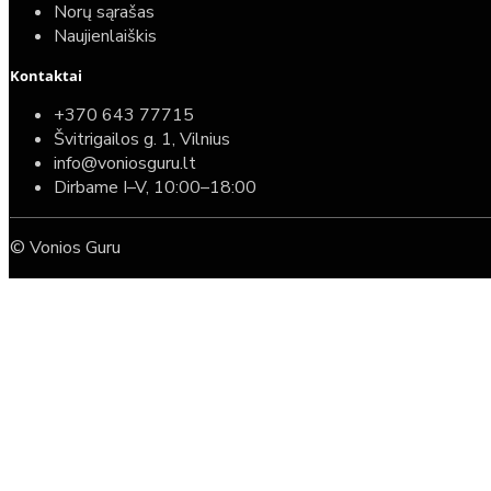
Norų sąrašas
Naujienlaiškis
Kontaktai
+370 643 77715
Švitrigailos g. 1, Vilnius
info@voniosguru.lt
Dirbame I–V, 10:00–18:00
© Vonios Guru