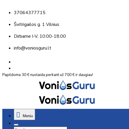
37064377715
Švitrigailos g. 1 Vilnius
Dirbame
I-V, 10:00-18:00
info@voniosguru.lt
Papildoma 30 € nuolaida perkant už 700 € ir daugiau!
Meniu