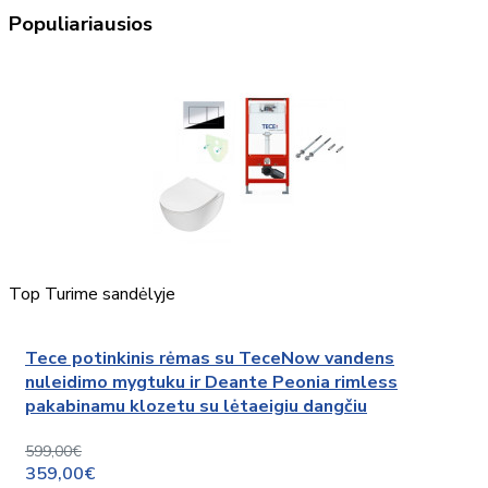
Populiariausios
Top
Turime sandėlyje
Tece potinkinis rėmas su TeceNow vandens
nuleidimo mygtuku ir Deante Peonia rimless
pakabinamu klozetu su lėtaeigiu dangčiu
599,00€
359,00€