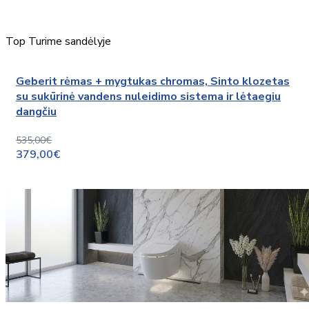
Top
Turime sandėlyje
Geberit rėmas + mygtukas chromas, Sinto klozetas
su sukūrinė vandens nuleidimo sistema ir lėtaegiu
dangčiu
535,00€
379,00€