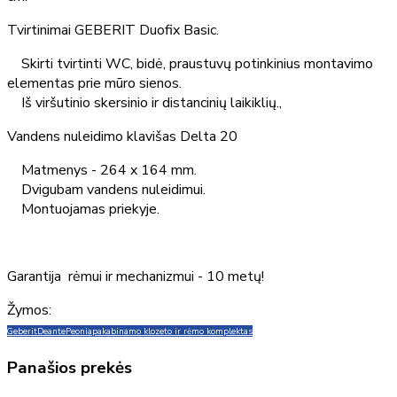
Tvirtinimai GEBERIT Duofix Basic.
Skirti tvirtinti WC, bidė, praustuvų potinkinius montavimo
elementas prie mūro sienos.
Iš viršutinio skersinio ir distancinių laikiklių.,
Vandens nuleidimo klavišas Delta 20
Matmenys - 264 x 164 mm.
Dvigubam vandens nuleidimui.
Montuojamas priekyje.
Garantija rėmui ir mechanizmui - 10 metų!
Žymos:
Geberit
Deante
Peonia
pakabinamo klozeto ir rėmo komplektas
Panašios prekės