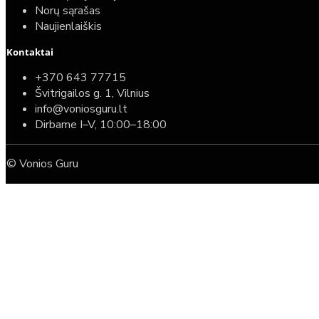
Norų sąrašas
Naujienlaiškis
Kontaktai
+370 643 77715
Švitrigailos g. 1, Vilnius
info@voniosguru.lt
Dirbame I–V, 10:00–18:00
© Vonios Guru