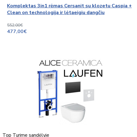
Komplektas 3in1 rėmas Cersanit su klozetu Caspia +
Clean on technologija ir lėtaeigiu dangčiu
552,00€
477,00€
Top
Turime sandėlyje