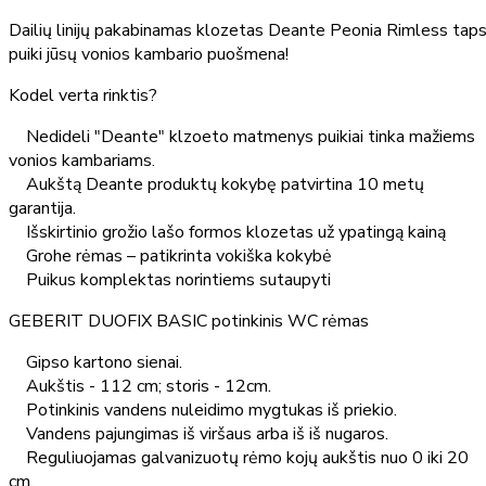
Dailių linijų pakabinamas klozetas Deante Peonia Rimless tap
puiki jūsų vonios kambario puošmena!
Kodel verta rinktis?
Nedideli "Deante" klzoeto matmenys puikiai tinka mažiems
vonios kambariams.
Aukštą Deante produktų kokybę patvirtina 10 metų
garantija.
Išskirtinio grožio lašo formos klozetas už ypatingą kainą
Grohe rėmas – patikrinta vokiška kokybė
Puikus komplektas norintiems sutaupyti
GEBERIT DUOFIX BASIC potinkinis WC rėmas
Gipso kartono sienai.
Aukštis - 112 cm; storis - 12cm.
Potinkinis vandens nuleidimo mygtukas iš priekio.
Vandens pajungimas iš viršaus arba iš iš nugaros.
Reguliuojamas galvanizuotų rėmo kojų aukštis nuo 0 iki 20
cm.