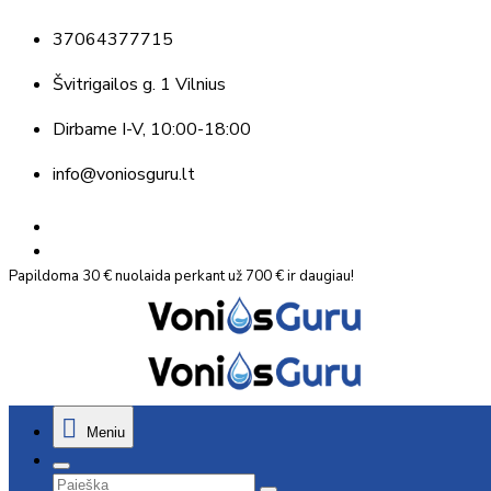
37064377715
Švitrigailos g. 1 Vilnius
Dirbame
I-V, 10:00-18:00
info@voniosguru.lt
Papildoma 30 € nuolaida perkant už 700 € ir daugiau!
Meniu