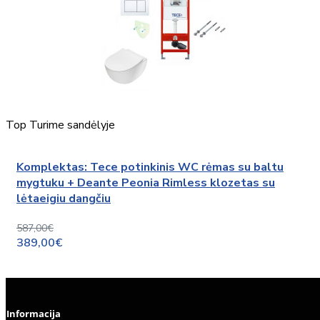
Top
Turime sandėlyje
Komplektas: Tece potinkinis WC rėmas su baltu
mygtuku + Deante Peonia Rimless klozetas su
lėtaeigiu dangčiu
587,00€
389,00€
Informacija