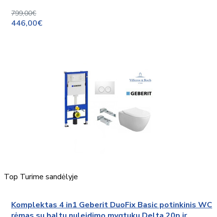
799,00€
446,00€
Top
Turime sandėlyje
Komplektas 4 in1 Geberit DuoFix Basic potinkinis WC
rėmas su baltu nuleidimo mygtuku Delta 20p ir