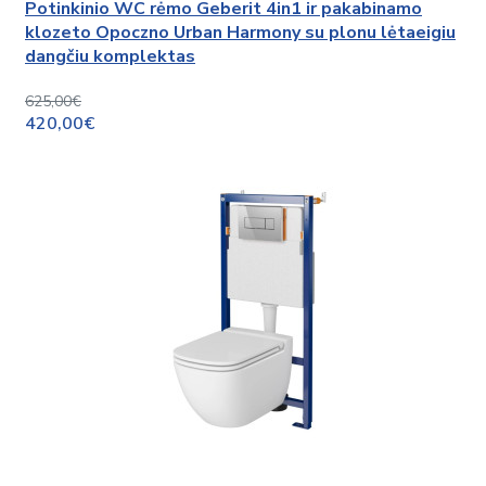
Potinkinio WC rėmo Geberit 4in1 ir pakabinamo
klozeto Opoczno Urban Harmony su plonu lėtaeigiu
dangčiu komplektas
625,00€
420,00€