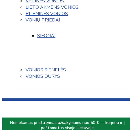
KETINĖS VONIOS
LIETO AKMENS VONIOS
PLIENINĖS VONIOS
VONIŲ PRIEDAI
SIFONAI
VONIOS SIENELĖS
VONIOS DURYS
Nemokamas pristatymas užsakymams nuo 50 € — kurjeriu ir į
paštomatus visoje Lietuvoje