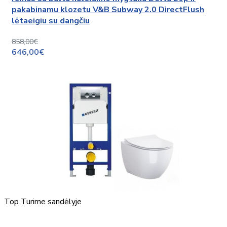
pakabinamu klozetu V&B Subway 2.0 DirectFlush
lėtaeigiu su dangčiu
858,00€
646,00€
Top
Turime sandėlyje