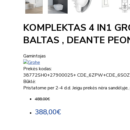
KOMPLEKTAS 4 IN1 G
BALTAS , DEANTE PEO
Gamintojas
Prekės kodas:
38772SH0+27900025+ CDE_6ZPW+CDE_6SOZ
Būklė:
Pristatome per 2-4 d.d. Jeigu prekės nėra sandėlyje, p
488,00€
388,00€