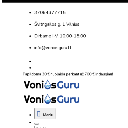
37064377715
Švitrigailos g. 1 Vilnius
Dirbame
I-V, 10:00-18:00
info@voniosguru.lt
Papildoma 30 € nuolaida perkant už 700 € ir daugiau!
Meniu