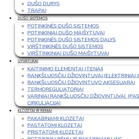
DUŠO DURYS
TRAPAI
DUŠO SISTEMOS
POTINKINĖS DUŠO SISTEMOS
POTINKINIAI DUŠO MAIŠYTUVAI
POTINKINĖS DUŠO SISTEMOS DALYS
VIRŠTINKINĖS DUŠO SISTEMOS
VIRŠTINKINIAI DUŠO MAIŠYTUVAI
GYVATUKAI
KAITINIMO ELEMENTAI (TENAI)
RANKŠLUOSČIŲ DŽIOVINTUVAI (ELEKTRINIAI
RANKŠLUOSČIŲ DŽIOVINTUVO AKSESUARAI
TERMOREGULIATORIAI
VARINIAI RANKŠLUOSČIŲ DŽIOVINTUVAI  (P
CIRKULIACIJA)
KLOZETAI IR RĖMAI
PAKABINAMI KLOZETAI
PASTATOMI KLOZETAI
PRISTATOMI KLOZETAI
POTINKINIŲ RĖMŲ IR PAKABINAMŲ WC 