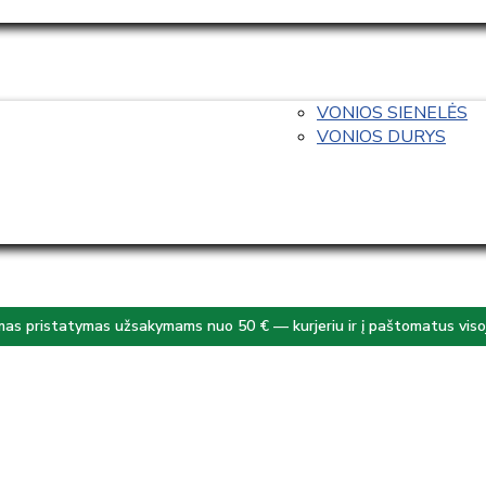
VONIOS SIENELĖS
VONIOS DURYS
s pristatymas užsakymams nuo 50 € — kurjeriu ir į paštomatus visoj