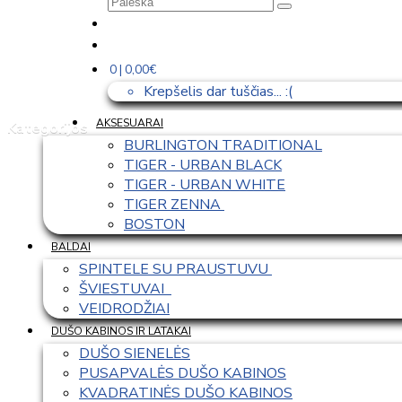
0 | 0,00€
Krepšelis dar tuščias... :(
AKSESUARAI
Kategorijos
BURLINGTON TRADITIONAL
TIGER - URBAN BLACK
TIGER - URBAN WHITE
TIGER ZENNA 
BOSTON
BALDAI
SPINTELE SU PRAUSTUVU 
ŠVIESTUVAI  
VEIDRODŽIAI
DUŠO KABINOS IR LATAKAI
DUŠO SIENELĖS
PUSAPVALĖS DUŠO KABINOS
KVADRATINĖS DUŠO KABINOS