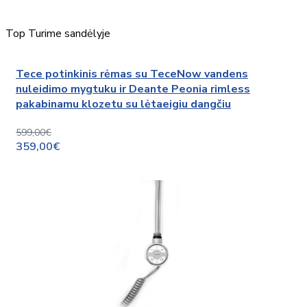
Top
Turime sandėlyje
Tece potinkinis rėmas su TeceNow vandens
nuleidimo mygtuku ir Deante Peonia rimless
pakabinamu klozetu su lėtaeigiu dangčiu
599,00€
359,00€