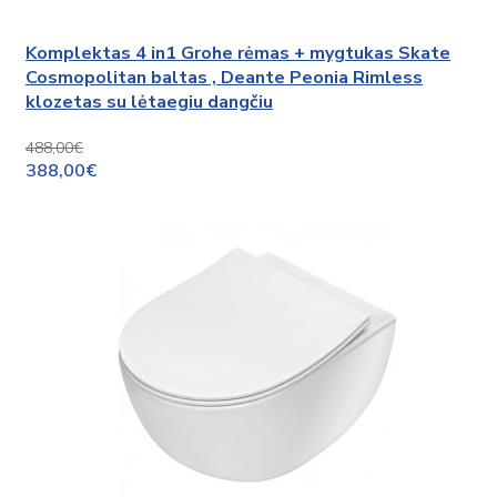
Komplektas 4 in1 Grohe rėmas + mygtukas Skate
Cosmopolitan baltas , Deante Peonia Rimless
klozetas su lėtaegiu dangčiu
488,00€
388,00€