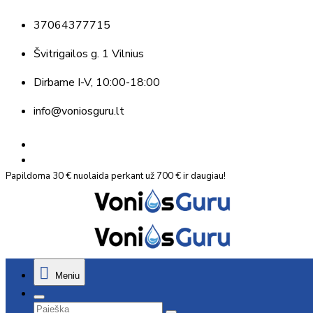
37064377715
Švitrigailos g. 1 Vilnius
Dirbame
I-V, 10:00-18:00
info@voniosguru.lt
Papildoma 30 € nuolaida perkant už 700 € ir daugiau!
Meniu