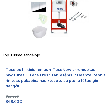
Top
Turime sandėlyje
Tece potinkinis rėmas + TeceNow chromuotas
mygtukas + Tece Fresh tabletėms ir Deante Peonia
rimless pakabinamas klozetu su plonu lėtaeigiu
dangčiu
625,00€
368,00€