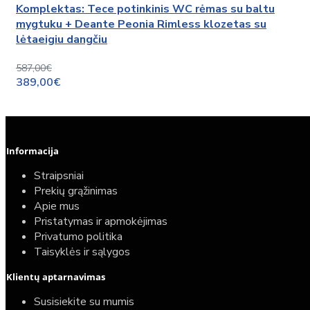
Komplektas: Tece potinkinis WC rėmas su baltu
mygtuku + Deante Peonia Rimless klozetas su
lėtaeigiu dangčiu
587,00€
389,00€
Informacija
Straipsniai
Prekių grąžinimas
Apie mus
Pristatymas ir apmokėjimas
Privatumo politika
Taisyklės ir sąlygos
Klientų aptarnavimas
Susisiekite su mumis