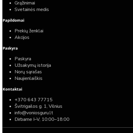
Grąžinimai
Svetainės medis
Papildomai
Prekių ženklai
Akcijos
Paskyra
Paskyra
Užsakymų istorija
Norų sąrašas
Naujienlaiškis
Kontaktai
+370 643 77715
Švitrigailos g. 1, Vilnius
info@voniosguru.lt
Dirbame I–V, 10:00–18:00