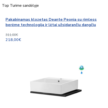
Top
Turime sandėlyje
Pakabinamas klozetas Deante Peonia su rimless
berėme technologija ir lėtai užsidarančiu dangčiu
311,00€
218,00€