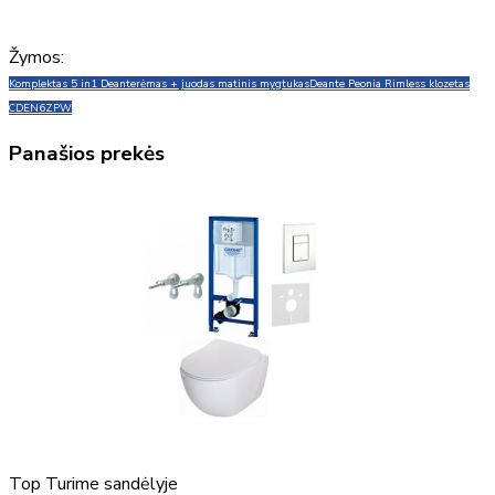
Žymos:
Komplektas 5 in1 Deante
rėmas + juodas matinis mygtukas
Deante Peonia Rimless klozetas
CDEN6ZPW
Panašios prekės
Top
Turime sandėlyje