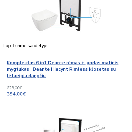
Top
Turime sandėlyje
Komplektas 6 in1 Deante rėmas + juodas matinis
mygtukas , Deante Hiacynt Rimless klozetas su
lėtaeigiu dangčiu
628,00€
394,00€