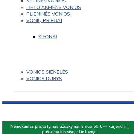
KETINĖS VONIOS
LIETO AKMENS VONIOS
PLIENINĖS VONIOS
VONIŲ PRIEDAI
SIFONAI
VONIOS SIENELĖS
VONIOS DURYS
Nemokamas pristatymas užsakymams nuo 50 € — kurjeriu ir į
paštomatus visoje Lietuvoje