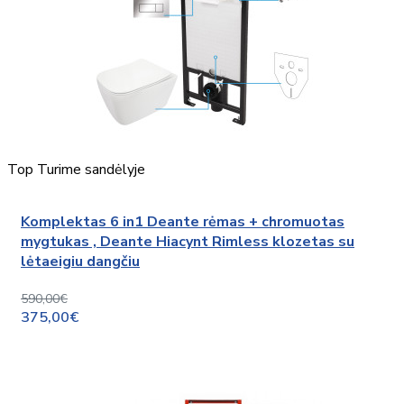
Top
Turime sandėlyje
Komplektas 6 in1 Deante rėmas + chromuotas
mygtukas , Deante Hiacynt Rimless klozetas su
lėtaeigiu dangčiu
590,00€
375,00€