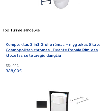
Top
Turime sandėlyje
Komplektas 3 in1 Grohe rėmas + mygtukas Skate
Cosmopolitan chromas , Deante Peonia Rimless
klozetas su lėtaegiu dangčiu
554,00€
388,00€