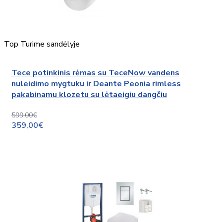
Top
Turime sandėlyje
Tece potinkinis rėmas su TeceNow vandens
nuleidimo mygtuku ir Deante Peonia rimless
pakabinamu klozetu su lėtaeigiu dangčiu
599,00€
359,00€