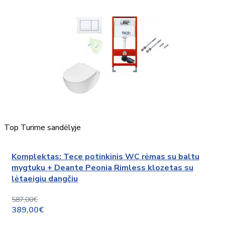
Top
Turime sandėlyje
Komplektas: Tece potinkinis WC rėmas su baltu
mygtuku + Deante Peonia Rimless klozetas su
lėtaeigiu dangčiu
587,00€
389,00€