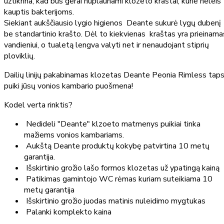
užtikrina, kad bus gerai nuplaunami klozeto kraštai, kurie neleis
kauptis bakterijoms.
Siekiant aukščiausio lygio higienos Deante sukurė lygų dubenį
be standartinio krašto. Dėl to kiekvienas kraštas yra prieinama
vandieniui, o tualetą lengva valyti net ir nenaudojant stiprių
ploviklių.
Dailių linijų pakabinamas klozetas Deante Peonia Rimless tap
puiki jūsų vonios kambario puošmena!
Kodel verta rinktis?
Nedideli "Deante" klzoeto matmenys puikiai tinka
mažiems vonios kambariams.
Aukštą Deante produktų kokybę patvirtina 10 metų
garantija.
Išskirtinio grožio lašo formos klozetas už ypatingą kainą
Patikimas gamintojo WC rėmas kuriam suteikiama 10
metų garantija
Išskirtinio grožio juodas matinis nuleidimo mygtukas
Palanki komplekto kaina