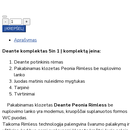
-
+
Į KREPŠELĮ
Aprašymas
Deante komplektas 5in 1 Į komplektą įeina:
Deante potinkinis rėmas
Pakabinamas klozetas Peonia Rimless be nuplovimo
lanko
Juodas matinis nuleidimo mygtukas
Tarpinė
Tvirtinimai
Pakabinamas klozetas
Deante Peonia Rimless
be
nuplovimo lanko yra modernus, kruopščiai suplanuotos formos
WC puodas.
Taikoma Rimless technologija palengvina švarumo palaikymą ir