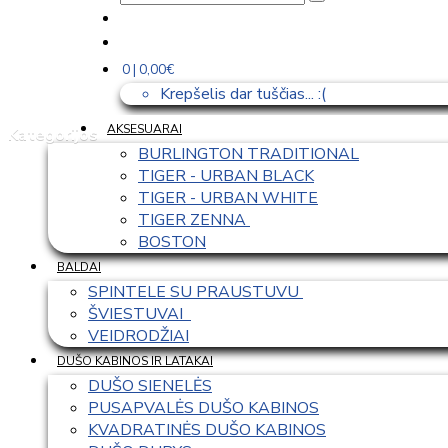
0 | 0,00€
Krepšelis dar tuščias... :(
AKSESUARAI
Kategorijos
BURLINGTON TRADITIONAL
TIGER - URBAN BLACK
TIGER - URBAN WHITE
TIGER ZENNA 
BOSTON
BALDAI
SPINTELE SU PRAUSTUVU 
ŠVIESTUVAI  
VEIDRODŽIAI
DUŠO KABINOS IR LATAKAI
DUŠO SIENELĖS
PUSAPVALĖS DUŠO KABINOS
KVADRATINĖS DUŠO KABINOS