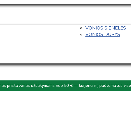
VONIOS SIENELĖS
VONIOS DURYS
s pristatymas užsakymams nuo 50 € — kurjeriu ir į paštomatus visoj