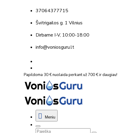
37064377715
Švitrigailos g. 1 Vilnius
Dirbame
I-V, 10:00-18:00
info@voniosguru.lt
Papildoma 30 € nuolaida perkant už 700 € ir daugiau!
Meniu