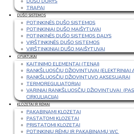
DUŠO DURYS
TRAPAI
DUŠO SISTEMOS
POTINKINĖS DUŠO SISTEMOS
POTINKINIAI DUŠO MAIŠYTUVAI
POTINKINĖS DUŠO SISTEMOS DALYS
VIRŠTINKINĖS DUŠO SISTEMOS
VIRŠTINKINIAI DUŠO MAIŠYTUVAI
GYVATUKAI
KAITINIMO ELEMENTAI (TENAI)
RANKŠLUOSČIŲ DŽIOVINTUVAI (ELEKTRINIAI
RANKŠLUOSČIŲ DŽIOVINTUVO AKSESUARAI
TERMOREGULIATORIAI
VARINIAI RANKŠLUOSČIŲ DŽIOVINTUVAI  (P
CIRKULIACIJA)
KLOZETAI IR RĖMAI
PAKABINAMI KLOZETAI
PASTATOMI KLOZETAI
PRISTATOMI KLOZETAI
POTINKINIŲ RĖMŲ IR PAKABINAMŲ WC 