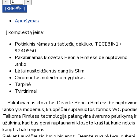
-
+
Į KREPŠELĮ
Aprašymas
Į komplektą įeina:
Potinkinis rėmas su tablečių dėkliuku TECE3IN1+
9240950
Pakabinamas klozetas Peonia Rimless be nuplovimo
lanko
Lėtai nusileidžiantis dangtis Slim
Chromuotas nuleidimo mygtukas
Tarpinė
Tvirtinimai
Pakabinamas klozetas Deante Peonia Rimless be nuplovim
lanko yra modernus, kruopščiai suplanuotos formos WC puodas
Taikoma Rimless technologija palengvina švarumo palaikymą ir
užtikrina, kad bus gerai nuplaunami klozeto kraštai, kurie neleis
kauptis bakterijoms.
Siekiant aukščiausio lygio higienos Deante sukurė lygų dubenį