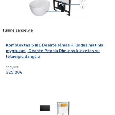
Turime sandėlyje
Komplektas 5 in1 Deante rėmas + juodas matinis
mygtukas , Deante Peonia Rimless klozetas su
lėtaeigiu dangčiu
559,00€
329,00€