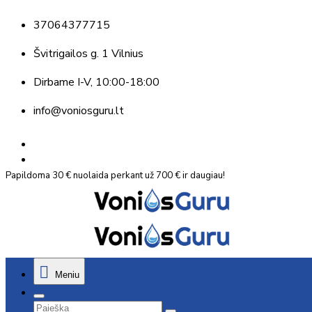
37064377715
Švitrigailos g. 1 Vilnius
Dirbame
I-V, 10:00-18:00
info@voniosguru.lt
Papildoma 30 € nuolaida perkant už 700 € ir daugiau!
Meniu