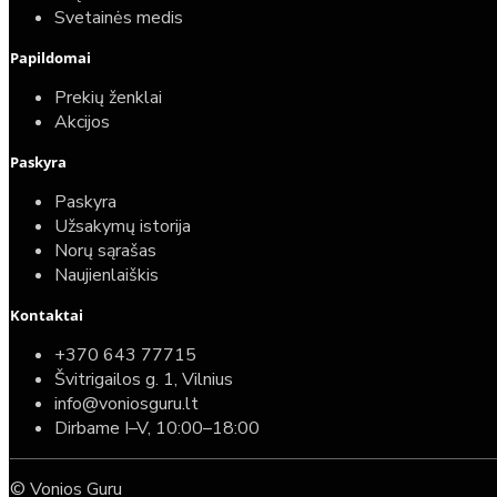
Svetainės medis
Papildomai
Prekių ženklai
Akcijos
Paskyra
Paskyra
Užsakymų istorija
Norų sąrašas
Naujienlaiškis
Kontaktai
Top
Turime sandėlyje
+370 643 77715
Švitrigailos g. 1, Vilnius
Komplektas: Tece potinkinis WC rėmas su baltu
info@voniosguru.lt
mygtuku + Deante Peonia Rimless klozetas su
Dirbame I–V, 10:00–18:00
lėtaeigiu dangčiu
© Vonios Guru
587,00€