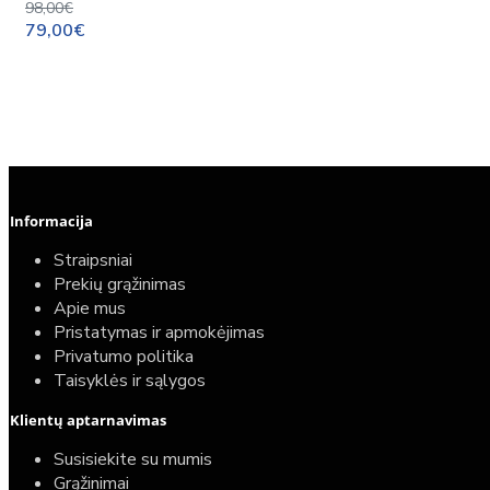
98,00€
79,00€
Informacija
Straipsniai
Prekių grąžinimas
Apie mus
Pristatymas ir apmokėjimas
Privatumo politika
Taisyklės ir sąlygos
Elektrinio gyvatuko paruošimo paslauga
Klientų aptarnavimas
40,00€
Susisiekite su mumis
25,00€
Grąžinimai