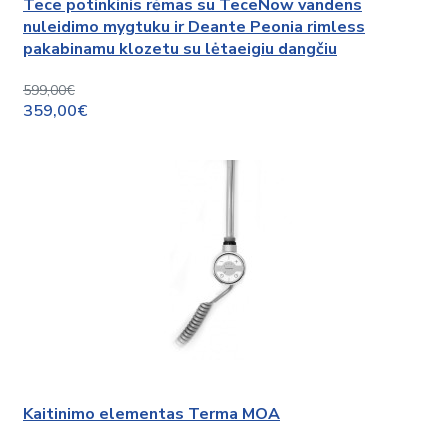
Tece potinkinis rėmas su TeceNow vandens
nuleidimo mygtuku ir Deante Peonia rimless
pakabinamu klozetu su lėtaeigiu dangčiu
599,00€
359,00€
Kaitinimo elementas Terma MOA