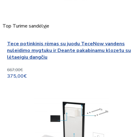
Top
Turime sandėlyje
Tece potinkinis rėmas su juodu TeceNow vandens
nuleidimo mygtuku ir Deante pakabinamu klozetu su
lėtaeigiu dangčiu
667,00€
375,00€