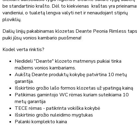
be standartinio krašto. Dėl to kiekvienas kraštas yra prieinama
vandieniui, o tualetą lengva valyti net ir nenaudojant stiprių
ploviklių.
Dailių linijų pakabinamas klozetas Deante Peonia Rimless tap
puiki jūsų vonios kambario puošmena!
Kodel verta rinktis?
Nedideli "Deante" klozeto matmenys puikiai tinka
mažiems vonios kambariams.
Aukštą Deante produktų kokybę patvirtina 10 metų
garantija.
Išskirtinio grožio lašo formos klozetas už ypatingą kainą
Patikimas gamintojo WC rėmas kuriam suteikiama 10
metų garantija
TECE rėmas - patikrinta vokiška kokybė
Išskirtinio grožio nuleidimo mygtukas
Palanki komplekto kaina