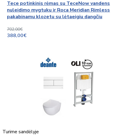
Tece potinkinis rėmas su TeceNow vandens
nuleidimo mygtuku ir Roca Meridian Rimless
pakabinamu klozetu su lėtaeigiu dangčiu
702,00€
388,00€
Turime sandėlyje