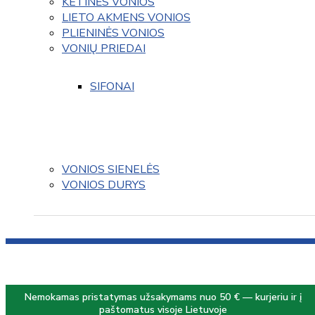
KETINĖS VONIOS
LIETO AKMENS VONIOS
PLIENINĖS VONIOS
VONIŲ PRIEDAI
SIFONAI
VONIOS SIENELĖS
VONIOS DURYS
Nemokamas pristatymas užsakymams nuo 50 € — kurjeriu ir į
paštomatus visoje Lietuvoje