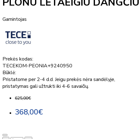
PLONU LĖTAEIGIU DANGČI
Gamintojas
Prekės kodas:
TECEKOM-PEONIA+9240950
Būklė:
Pristatome per 2-4 d.d. Jeigu prekės nėra sandėlyje,
pristatymas gali užtrukti iki 4-6 savaičių.
625,00€
368,00€