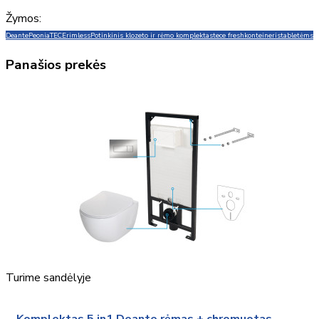
Žymos:
Deante
Peonia
TECE
rimless
Potinkinis klozeto ir rėmo komplektas
tece fresh
konteineris
tabletėms
Panašios prekės
Turime sandėlyje