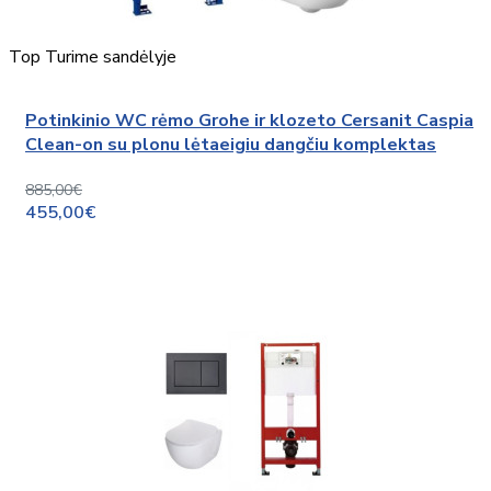
Top
Turime sandėlyje
Potinkinio WC rėmo Grohe ir klozeto Cersanit Caspia
Clean-on su plonu lėtaeigiu dangčiu komplektas
885,00€
455,00€