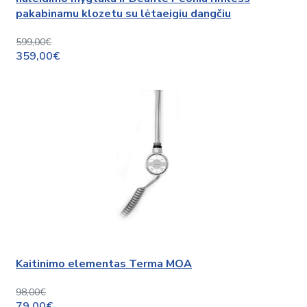
pakabinamu klozetu su lėtaeigiu dangčiu
599,00€
359,00€
Kaitinimo elementas Terma MOA
98,00€
79,00€