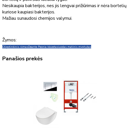
Nesikaupia bakterijos, nes jis lengvai prižiūrimas ir nėra bortelių
kuriose kaupiasi bakterijos.
Mažiau sunaudosi chemijos valymui.
Žymos:
Oli
potinkinis rėmas
Deante Peonia klozetas
juodas matinis mygtukas
Panašios prekės