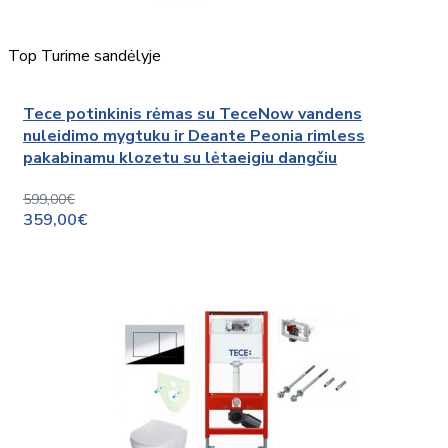
Top
Turime sandėlyje
Tece potinkinis rėmas su TeceNow vandens
nuleidimo mygtuku ir Deante Peonia rimless
pakabinamu klozetu su lėtaeigiu dangčiu
599,00€
359,00€