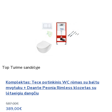
Top
Turime sandėlyje
Komplektas: Tece potinkinis WC rėmas su baltu
mygtuku + Deante Peonia Rimless klozetas su
lėtaeigiu dangčiu
587,00€
389,00€