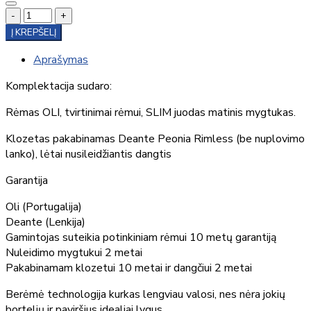
-
+
Į KREPŠELĮ
Aprašymas
Komplektacija sudaro:
Rėmas OLI, tvirtinimai rėmui, SLIM juodas matinis mygtukas.
Klozetas pakabinamas Deante Peonia Rimless (be nuplovimo
lanko), lėtai nusileidžiantis dangtis
Garantija
Oli (Portugalija)
Deante (Lenkija)
Gamintojas suteikia potinkiniam rėmui 10 metų garantiją
Nuleidimo mygtukui 2 metai
Pakabinamam klozetui 10 metai ir dangčiui 2 metai
Berėmė technologija kurkas lengviau valosi, nes nėra jokių
bortelių ir paviršius idealiai lygus.