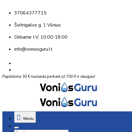
37064377715
Švitrigailos g. 1 Vilnius
Dirbame
I-V, 10:00-18:00
info@voniosguru.lt
Papildoma 30 € nuolaida perkant už 700 € ir daugiau!
Meniu