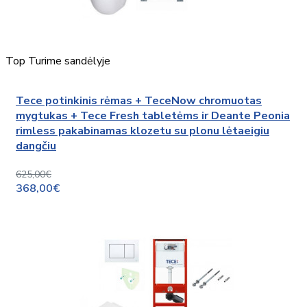
Top
Turime sandėlyje
Tece potinkinis rėmas + TeceNow chromuotas
mygtukas + Tece Fresh tabletėms ir Deante Peonia
rimless pakabinamas klozetu su plonu lėtaeigiu
dangčiu
625,00€
368,00€