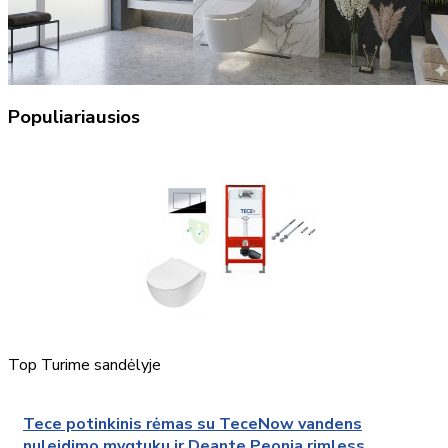
Populiariausios
Top
Turime sandėlyje
Tece potinkinis rėmas su TeceNow vandens
nuleidimo mygtuku ir Deante Peonia rimless