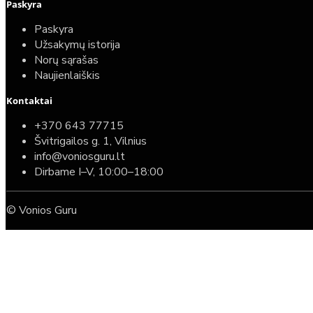
Paskyra
Paskyra
Užsakymų istorija
Norų sąrašas
Naujienlaiškis
Kontaktai
+370 643 77715
Švitrigailos g. 1, Vilnius
info@voniosguru.lt
Dirbame I–V, 10:00–18:00
© Vonios Guru