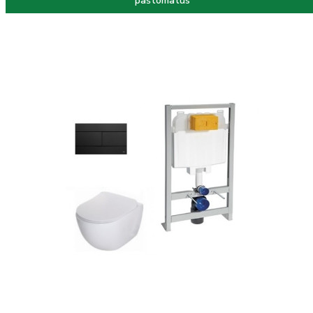
paštomatus