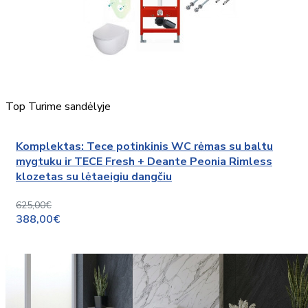
Top
Turime sandėlyje
Komplektas: Tece potinkinis WC rėmas su baltu
mygtuku ir TECE Fresh + Deante Peonia Rimless
klozetas su lėtaeigiu dangčiu
625,00€
388,00€