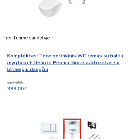
Top
Turime sandėlyje
Komplektas: Tece potinkinis WC rėmas su baltu
mygtuku + Deante Peonia Rimless klozetas su
lėtaeigiu dangčiu
587,00€
389,00€