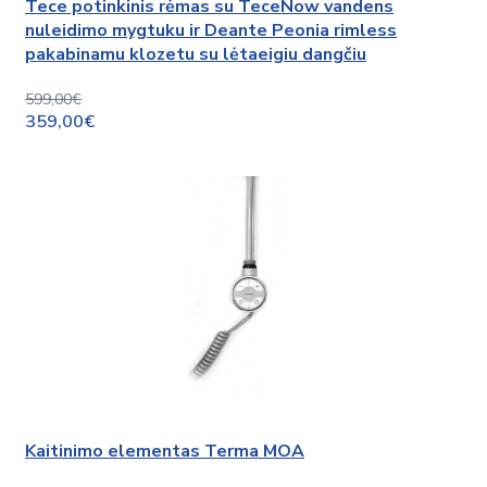
Tece potinkinis rėmas su TeceNow vandens
nuleidimo mygtuku ir Deante Peonia rimless
pakabinamu klozetu su lėtaeigiu dangčiu
599,00€
359,00€
Kaitinimo elementas Terma MOA