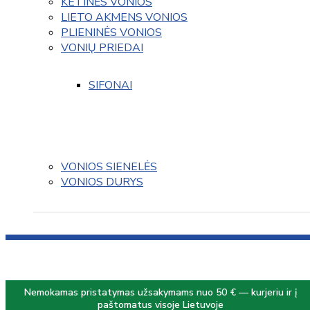
KETINĖS VONIOS
LIETO AKMENS VONIOS
PLIENINĖS VONIOS
VONIŲ PRIEDAI
SIFONAI
VONIOS SIENELĖS
VONIOS DURYS
Nemokamas pristatymas užsakymams nuo 50 € — kurjeriu ir į
paštomatus visoje Lietuvoje