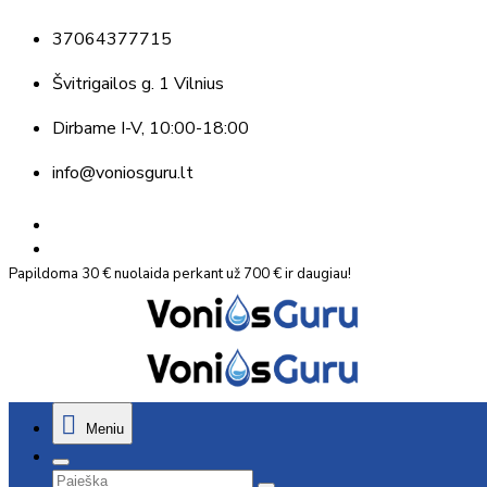
37064377715
Švitrigailos g. 1 Vilnius
Dirbame
I-V, 10:00-18:00
info@voniosguru.lt
Papildoma 30 € nuolaida perkant už 700 € ir daugiau!
Meniu