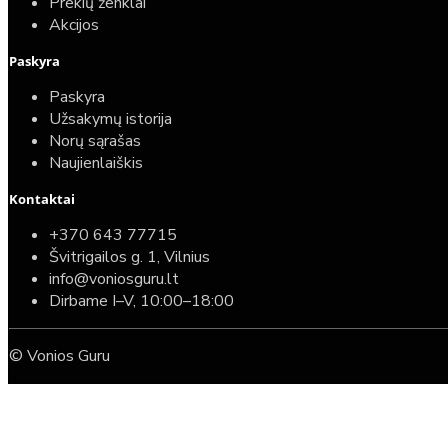
Prekių ženklai
Akcijos
Paskyra
Paskyra
Užsakymų istorija
Norų sąrašas
Naujienlaiškis
Kontaktai
+370 643 77715
Švitrigailos g. 1, Vilnius
info@voniosguru.lt
Dirbame I–V, 10:00–18:00
© Vonios Guru