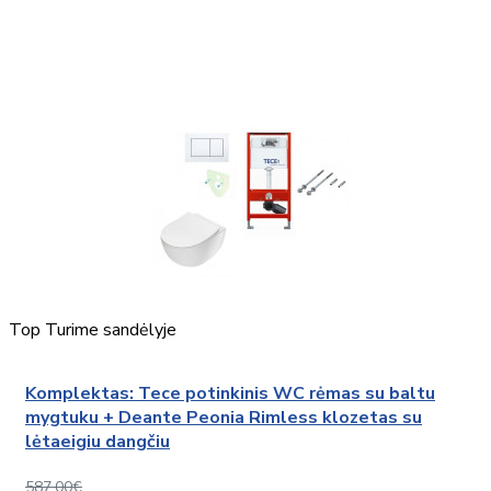
Top
Turime sandėlyje
Komplektas: Tece potinkinis WC rėmas su baltu
mygtuku + Deante Peonia Rimless klozetas su
lėtaeigiu dangčiu
587,00€