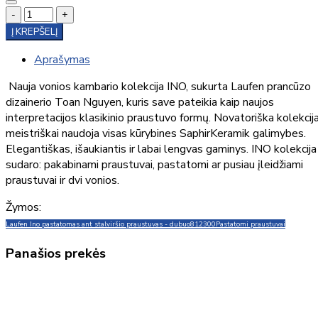
-
+
Į KREPŠELĮ
Aprašymas
Nauja vonios kambario kolekcija INO, sukurta Laufen prancūzo
dizainerio Toan Nguyen, kuris save pateikia kaip naujos
interpretacijos klasikinio praustuvo formų. Novatoriška kolekcij
meistriškai naudoja visas kūrybines SaphirKeramik galimybes.
Elegantiškas, išaukiantis ir labai lengvas gaminys. INO kolekcija
sudaro: pakabinami praustuvai, pastatomi ar pusiau įleidžiami
praustuvai ir dvi vonios.
Žymos:
Laufen Ino pastatomas ant stalviršio praustuvas - dubuo
812300
Pastatomi praustuvai
Panašios prekės