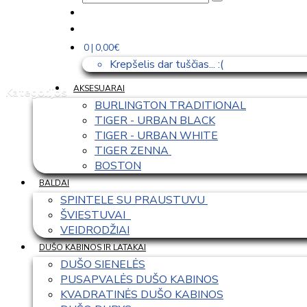
0 | 0,00€
Krepšelis dar tuščias... :(
AKSESUARAI
Kategorijos
BURLINGTON TRADITIONAL
TIGER - URBAN BLACK
TIGER - URBAN WHITE
TIGER ZENNA 
BOSTON
BALDAI
SPINTELE SU PRAUSTUVU 
ŠVIESTUVAI  
VEIDRODŽIAI
DUŠO KABINOS IR LATAKAI
DUŠO SIENELĖS
PUSAPVALĖS DUŠO KABINOS
KVADRATINĖS DUŠO KABINOS