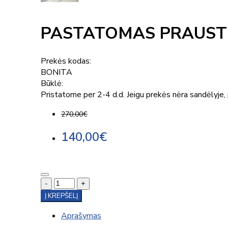
PASTATOMAS PRAUST
Prekės kodas:
BONITA
Būklė:
Pristatome per 2-4 d.d. Jeigu prekės nėra sandėlyje, p
270,00€
140,00€
-
+
Į KREPŠELĮ
Aprašymas