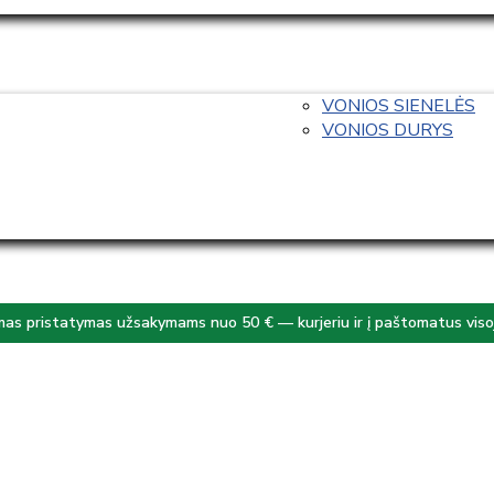
VONIOS SIENELĖS
VONIOS DURYS
s pristatymas užsakymams nuo 50 € — kurjeriu ir į paštomatus visoj