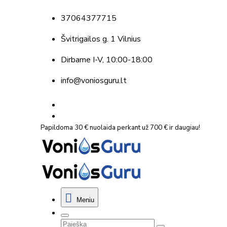
37064377715
Švitrigailos g. 1 Vilnius
Dirbame
I-V, 10:00-18:00
info@voniosguru.lt
Papildoma 30 € nuolaida perkant už 700 € ir daugiau!
Meniu