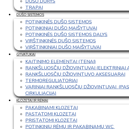
DUŠO DURYS
TRAPAI
DUŠO SISTEMOS
POTINKINĖS DUŠO SISTEMOS
POTINKINIAI DUŠO MAIŠYTUVAI
POTINKINĖS DUŠO SISTEMOS DALYS
VIRŠTINKINĖS DUŠO SISTEMOS
VIRŠTINKINIAI DUŠO MAIŠYTUVAI
GYVATUKAI
KAITINIMO ELEMENTAI (TENAI)
RANKŠLUOSČIŲ DŽIOVINTUVAI (ELEKTRINIAI
RANKŠLUOSČIŲ DŽIOVINTUVO AKSESUARAI
TERMOREGULIATORIAI
VARINIAI RANKŠLUOSČIŲ DŽIOVINTUVAI  (P
CIRKULIACIJA)
KLOZETAI IR RĖMAI
PAKABINAMI KLOZETAI
PASTATOMI KLOZETAI
PRISTATOMI KLOZETAI
POTINKINIŲ RĖMŲ IR PAKABINAMŲ WC 