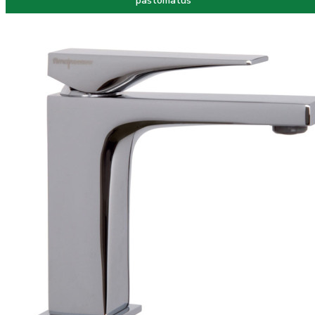
paštomatus