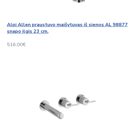
Alpi Allen praustuvo maišytuvas iš sienos AL 98877
snapo ilgis 23 cm.
516,00€