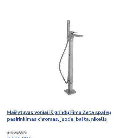
Maišytuvas voniai iš grindų Fima Zeta spalvų
pasirinkimas chromas, juoda, balta, nikelis
2 850,00€