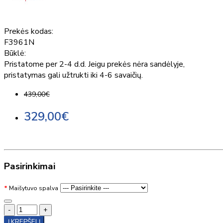
Prekės kodas:
F3961N
Būklė:
Pristatome per 2-4 d.d. Jeigu prekės nėra sandėlyje,
pristatymas gali užtrukti iki 4-6 savaičių.
439,00€
329,00€
Pasirinkimai
Maišytuvo spalva
-
+
Į KREPŠELĮ