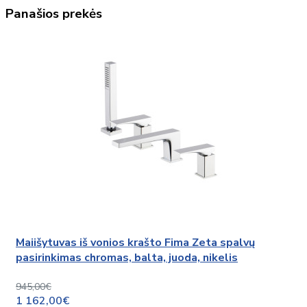
Panašios prekės
Maiišytuvas iš vonios krašto Fima Zeta spalvų
pasirinkimas chromas, balta, juoda, nikelis
945,00€
1 162,00€