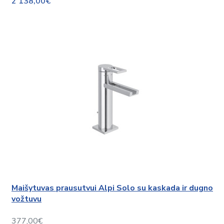
2 138,00€
Maišytuvas prausutvui Alpi Solo su kaskada ir dugno
vožtuvu
377,00€