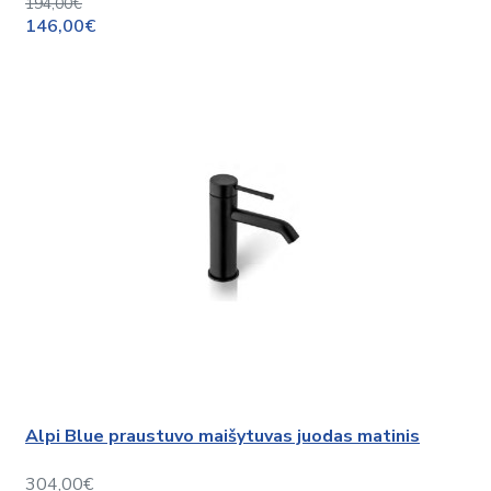
194,00€
146,00€
Alpi Blue praustuvo maišytuvas juodas matinis
304,00€