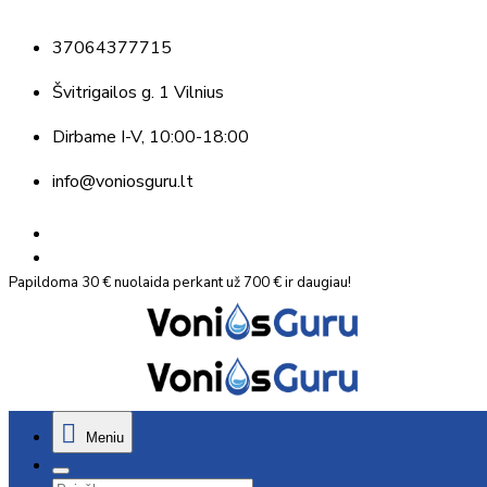
37064377715
Švitrigailos g. 1 Vilnius
Dirbame
I-V, 10:00-18:00
info@voniosguru.lt
Papildoma 30 € nuolaida perkant už 700 € ir daugiau!
Meniu