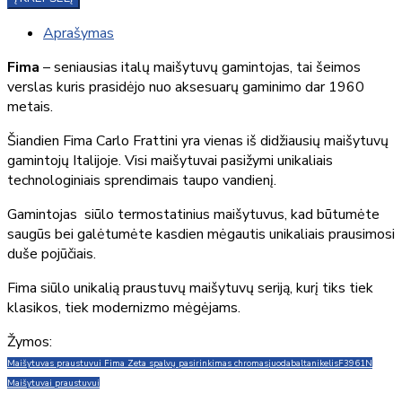
Aprašymas
Fima
– seniausias italų maišytuvų gamintojas, tai šeimos
verslas kuris prasidėjo nuo aksesuarų gaminimo dar 1960
metais.
Šiandien Fima Carlo Frattini yra vienas iš didžiausių maišytuvų
gamintojų Italijoje. Visi maišytuvai pasižymi unikaliais
technologiniais sprendimais taupo vandienį.
Gamintojas siūlo termostatinius maišytuvus, kad būtumėte
saugūs bei galėtumėte kasdien mėgautis unikaliais prausimosi
duše pojūčiais.
Fima siūlo unikalią praustuvų maišytuvų seriją, kurį tiks tiek
klasikos, tiek modernizmo mėgėjams.
Žymos:
Maišytuvas praustuvui Fima Zeta spalvų pasirinkimas chromas
juoda
balta
nikelis
F3961N
Maišytuvai praustuvui