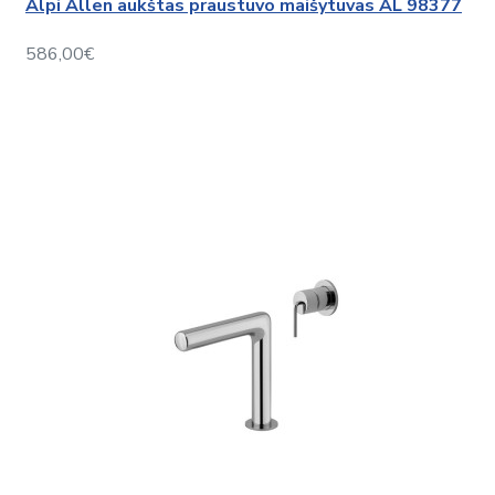
Alpi Allen aukštas praustuvo maišytuvas AL 98377
586,00€