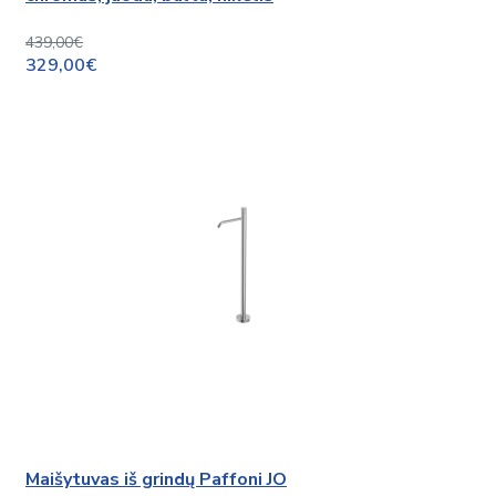
439,00€
329,00€
Maišytuvas iš grindų Paffoni JO