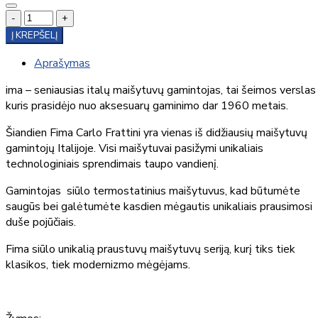
-
+
Į KREPŠELĮ
Aprašymas
ima – seniausias italų maišytuvų gamintojas, tai šeimos verslas
kuris prasidėjo nuo aksesuarų gaminimo dar 1960 metais.
Šiandien Fima Carlo Frattini yra vienas iš didžiausių maišytuvų
gamintojų Italijoje. Visi maišytuvai pasižymi unikaliais
technologiniais sprendimais taupo vandienį.
Gamintojas siūlo termostatinius maišytuvus, kad būtumėte
saugūs bei galėtumėte kasdien mėgautis unikaliais prausimosi
duše pojūčiais.
Fima siūlo unikalią praustuvų maišytuvų seriją, kurį tiks tiek
klasikos, tiek modernizmo mėgėjams.