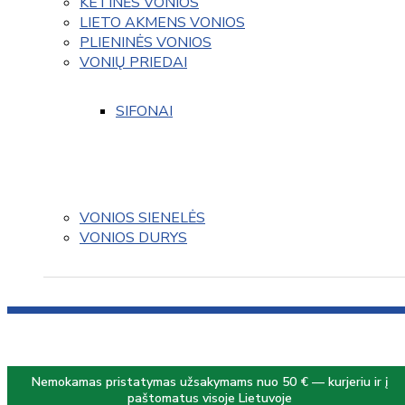
KETINĖS VONIOS
LIETO AKMENS VONIOS
PLIENINĖS VONIOS
VONIŲ PRIEDAI
SIFONAI
VONIOS SIENELĖS
VONIOS DURYS
Nemokamas pristatymas užsakymams nuo 50 € — kurjeriu ir į
paštomatus visoje Lietuvoje