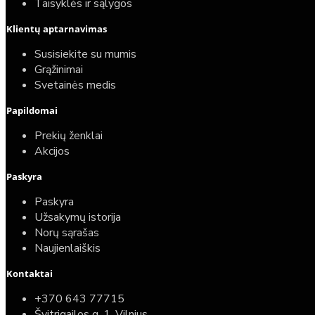
Taisyklės ir sąlygos
Klientų aptarnavimas
Susisiekite su mumis
Grąžinimai
Svetainės medis
Papildomai
Prekių ženklai
Akcijos
Paskyra
Paskyra
Užsakymų istorija
Norų sąrašas
Naujienlaiškis
Kontaktai
+370 643 77715
Švitrigailos g. 1, Vilnius