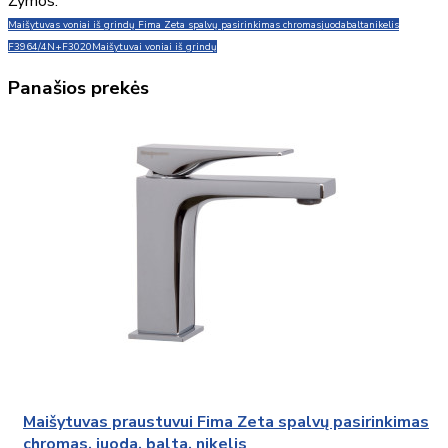
Žymos:
Maišytuvas voniai iš grindų Fima Zeta spalvų pasirinkimas chromas
juoda
balta
nikelis
F3964/4N+F3020
Maišytuvai voniai iš grindų
Panašios prekės
Maišytuvas praustuvui Fima Zeta spalvų pasirinkimas
chromas, juoda, balta, nikelis