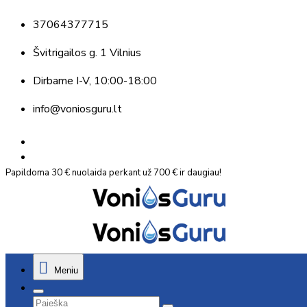
37064377715
Švitrigailos g. 1 Vilnius
Dirbame
I-V, 10:00-18:00
info@voniosguru.lt
Papildoma 30 € nuolaida perkant už 700 € ir daugiau!
Meniu