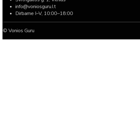
info@voniosguru.lt
Dirbame I–V, 10:00–18:00
© Vonios Guru