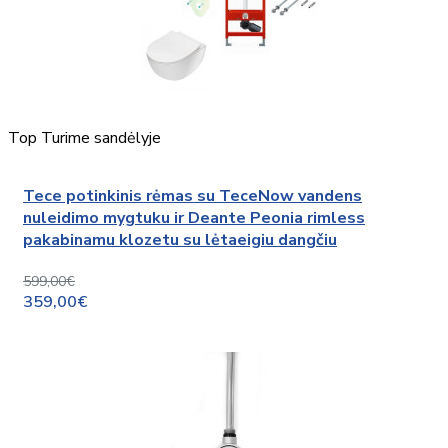
Top
Turime sandėlyje
Tece potinkinis rėmas su TeceNow vandens
nuleidimo mygtuku ir Deante Peonia rimless
pakabinamu klozetu su lėtaeigiu dangčiu
599,00€
359,00€