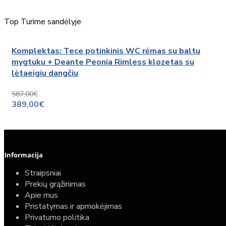
Top
Turime sandėlyje
Komplektas: Tece potinkinis WC rėmas su baltu
mygtuku + Deante Peonia Rimless klozetas su
lėtaeigiu dangčiu
587,00€
389,00€
Informacija
Straipsniai
Prekių grąžinimas
Apie mus
Pristatymas ir apmokėjimas
Privatumo politika