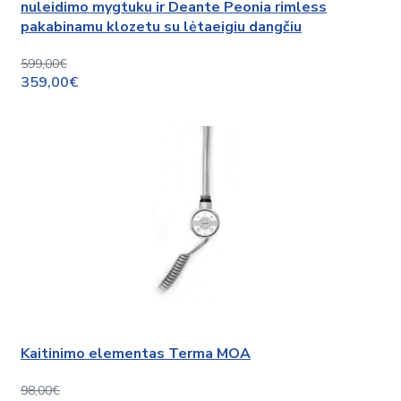
nuleidimo mygtuku ir Deante Peonia rimless
pakabinamu klozetu su lėtaeigiu dangčiu
599,00€
359,00€
Kaitinimo elementas Terma MOA
98,00€