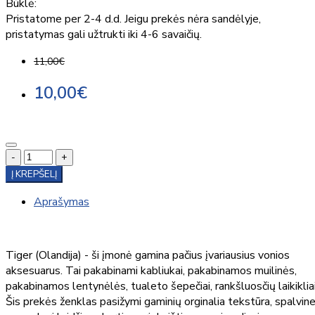
Būklė:
Pristatome per 2-4 d.d. Jeigu prekės nėra sandėlyje,
pristatymas gali užtrukti iki 4-6 savaičių.
11,00€
10,00€
-
+
Į KREPŠELĮ
Aprašymas
Tiger (Olandija) - ši įmonė gamina pačius įvariausius vonios
aksesuarus. Tai pakabinami kabliukai, pakabinamos muilinės,
pakabinamos lentynėlės, tualeto šepečiai, rankšluosčių laikikliai
Šis prekės ženklas pasižymi gaminių orginalia tekstūra, spalvin