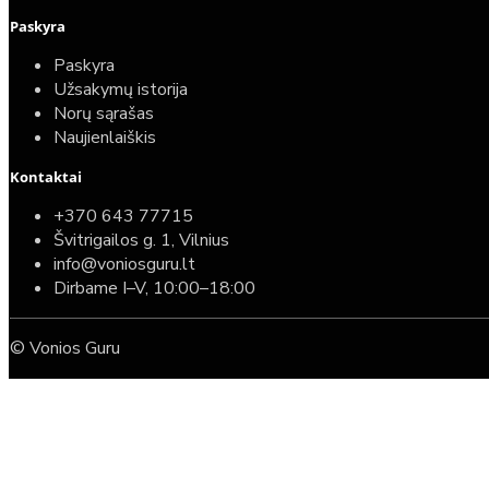
Paskyra
Paskyra
Užsakymų istorija
Norų sąrašas
Naujienlaiškis
Kontaktai
+370 643 77715
Švitrigailos g. 1, Vilnius
info@voniosguru.lt
Dirbame I–V, 10:00–18:00
© Vonios Guru