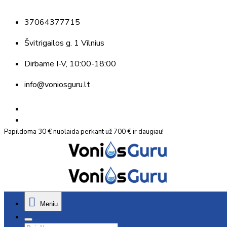
37064377715
Švitrigailos g. 1 Vilnius
Dirbame
I-V, 10:00-18:00
info@voniosguru.lt
Papildoma 30 € nuolaida perkant už 700 € ir daugiau!
Meniu