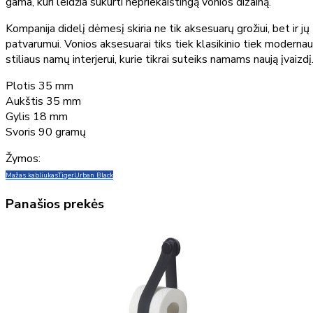
gama, kuri leidžia sukurti nepriekaištingą vonios dizainą.
Kompanija didelį dėmesį skiria ne tik aksesuarų grožiui, bet ir jų
patvarumui. Vonios aksesuarai tiks tiek klasikinio tiek moderna
stiliaus namų interjerui, kurie tikrai suteiks namams naują įvaizdį
Plotis 35 mm
Aukštis 35 mm
Gylis 18 mm
Svoris 90 gramų
Žymos:
Mažas kabliukas
Tiger
Urban Black
Panašios prekės