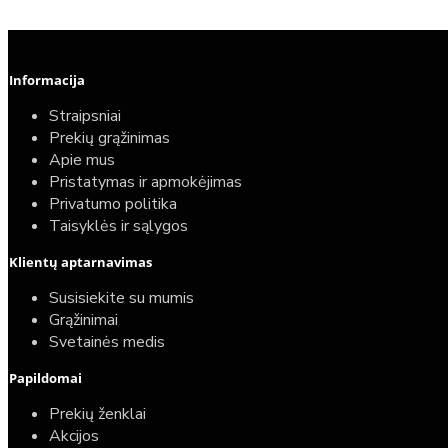
Informacija
Straipsniai
Prekių grąžinimas
Apie mus
Pristatymas ir apmokėjimas
Privatumo politika
Taisyklės ir sąlygos
Klientų aptarnavimas
Top
Turime sandėlyje
Susisiekite su mumis
Grąžinimai
Komplektas: Tece potinkinis WC rėmas su baltu
Svetainės medis
mygtuku + Deante Peonia Rimless klozetas su
Papildomai
lėtaeigiu dangčiu
Prekių ženklai
587,00€
Akcijos
389,00€