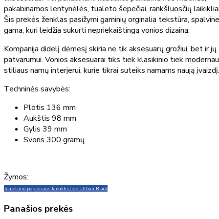
pakabinamos lentynėlės, tualeto šepečiai, rankšluosčių laikikliai
Šis prekės ženklas pasižymi gaminių orginalia tekstūra, spalvin
gama, kuri leidžia sukurti nepriekaištingą vonios dizainą.
Kompanija didelį dėmesį skiria ne tik aksesuarų grožiui, bet ir jų
patvarumui. Vonios aksesuarai tiks tiek klasikinio tiek moderna
stiliaus namų interjerui, kurie tikrai suteiks namams naują įvaizdį
Techninės savybės:
Plotis 136 mm
Aukštis 98 mm
Gylis 39 mm
Svoris 300 gramų
Žymos:
Tualetinio popieriaus laikiklis
Tiger
Urban Black
Panašios prekės