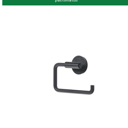
paštomatus