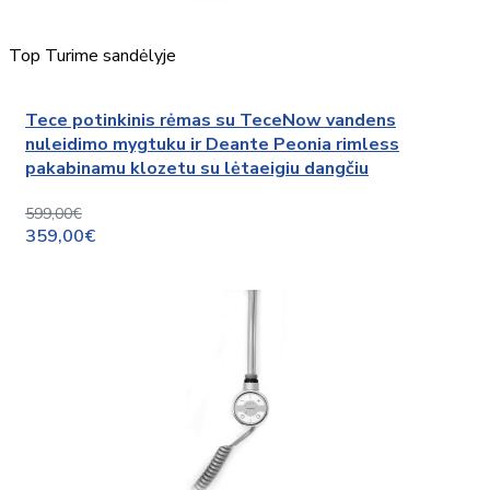
Top
Turime sandėlyje
Tece potinkinis rėmas su TeceNow vandens
nuleidimo mygtuku ir Deante Peonia rimless
pakabinamu klozetu su lėtaeigiu dangčiu
599,00€
359,00€