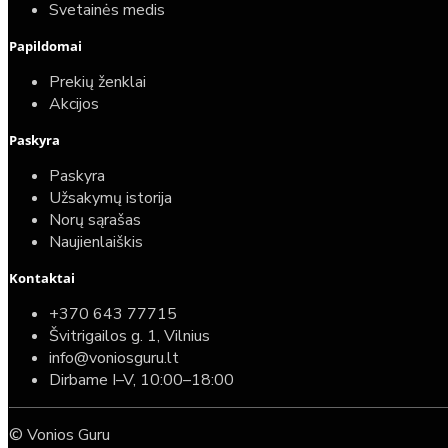
Svetainės medis
Papildomai
Prekių ženklai
Akcijos
Paskyra
Paskyra
Užsakymų istorija
Norų sąrašas
Naujienlaiškis
Kontaktai
+370 643 77715
Švitrigailos g. 1, Vilnius
info@voniosguru.lt
Dirbame I–V, 10:00–18:00
© Vonios Guru