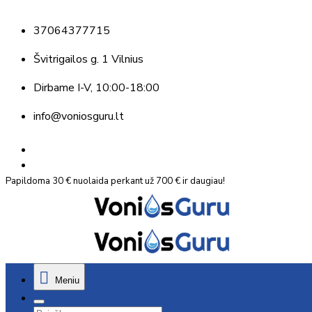
37064377715
Švitrigailos g. 1 Vilnius
Dirbame
I-V, 10:00-18:00
info@voniosguru.lt
Papildoma 30 € nuolaida perkant už 700 € ir daugiau!
Meniu