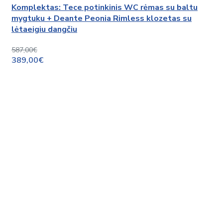
Komplektas: Tece potinkinis WC rėmas su baltu
mygtuku + Deante Peonia Rimless klozetas su
lėtaeigiu dangčiu
587,00€
389,00€