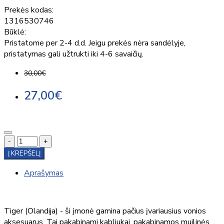
Prekės kodas:
1316530746
Būklė:
Pristatome per 2-4 d.d. Jeigu prekės nėra sandėlyje,
pristatymas gali užtrukti iki 4-6 savaičių.
30,00€
27,00€
-
+
Į KREPŠELĮ
Aprašymas
Tiger (Olandija) - ši įmonė gamina pačius įvariausius vonios
aksesuarus. Tai pakabinami kabliukai, pakabinamos muilinės,