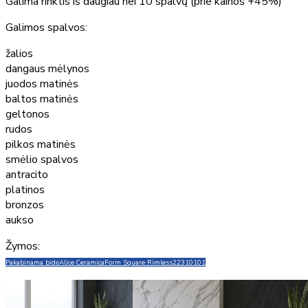
Galima rinktis iš daugiau nei 10 spalvų (prie kainos +45%)
Galimos spalvos:
žalios
dangaus mėlynos
juodos matinės
baltos matinės
geltonos
rudos
pilkos matinės
smėlio spalvos
antracito
platinos
bronzos
aukso
Žymos:
Pakabinama bidė
Alice Ceramica
Form Square Rimless
22310101