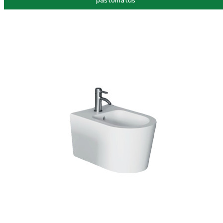
paštomatus