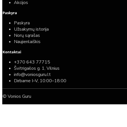
Akcijos
Paskyra
Paskyra
Užsakymų istorija
Norų sąrašas
Naujienlaiškis
Kontaktai
+370 643 77715
Švitrigailos g. 1, Vilnius
info@voniosguru.lt
Dirbame I–V, 10:00–18:00
© Vonios Guru