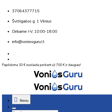
37064377715
Švitrigailos g. 1 Vilnius
Dirbame
I-V, 10:00-18:00
info@voniosguru.lt
Papildoma 30 € nuolaida perkant už 700 € ir daugiau!
Meniu