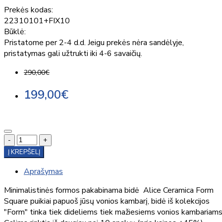
Prekės kodas:
22310101+FIX10
Būklė:
Pristatome per 2-4 d.d. Jeigu prekės nėra sandėlyje,
pristatymas gali užtrukti iki 4-6 savaičių.
290,00€
199,00€
-
+
Į KREPŠELĮ
Aprašymas
Minimalistinės formos pakabinama bidė Alice Ceramica Form
Square puikiai papuoš jūsų vonios kambarį, bidė iš kolekcijos
"Form" tinka tiek dideliems tiek mažiesiems vonios kambariams