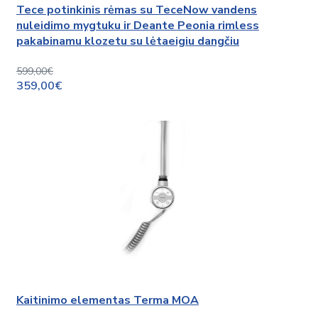
Tece potinkinis rėmas su TeceNow vandens
nuleidimo mygtuku ir Deante Peonia rimless
pakabinamu klozetu su lėtaeigiu dangčiu
599,00€
359,00€
Kaitinimo elementas Terma MOA