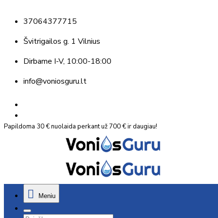
37064377715
Švitrigailos g. 1 Vilnius
Dirbame
I-V, 10:00-18:00
info@voniosguru.lt
Papildoma 30 € nuolaida perkant už 700 € ir daugiau!
Meniu