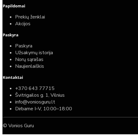
mygtuku + Deante Peonia Rimless klozetas su
Papildomai
lėtaeigiu dangčiu
Prekių ženklai
587,00€
Akcijos
389,00€
Paskyra
Paskyra
Užsakymų istorija
Norų sąrašas
Naujienlaiškis
Kontaktai
+370 643 77715
Švitrigailos g. 1, Vilnius
info@voniosguru.lt
Dirbame I–V, 10:00–18:00
© Vonios Guru