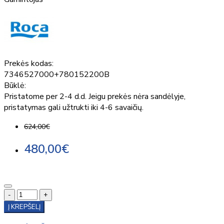
Prekės kodas:
7346527000+780152200B
Būklė:
Pristatome per 2-4 d.d. Jeigu prekės nėra sandėlyje,
pristatymas gali užtrukti iki 4-6 savaičių.
624,00€
480,00€
-
+
Į KREPŠELĮ