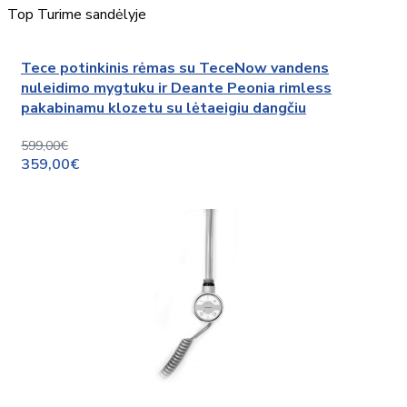
Top
Turime sandėlyje
Tece potinkinis rėmas su TeceNow vandens
nuleidimo mygtuku ir Deante Peonia rimless
pakabinamu klozetu su lėtaeigiu dangčiu
599,00€
359,00€