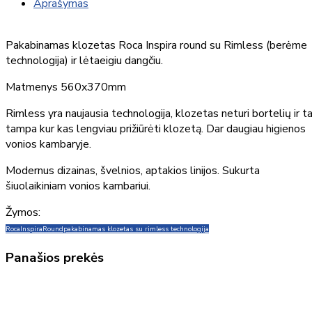
Aprašymas
Pakabinamas klozetas Roca Inspira round su Rimless (berėme
technologija) ir lėtaeigiu dangčiu.
Matmenys 560x370mm
Rimless yra naujausia technologija, klozetas neturi bortelių ir ta
tampa kur kas lengviau prižiūrėti klozetą. Dar daugiau higienos
vonios kambaryje.
Modernus dizainas, švelnios, aptakios linijos. Sukurta
šiuolaikiniam vonios kambariui.
Žymos:
Roca
Inspira
Round
pakabinamas klozetas su rimless technologija
Panašios prekės