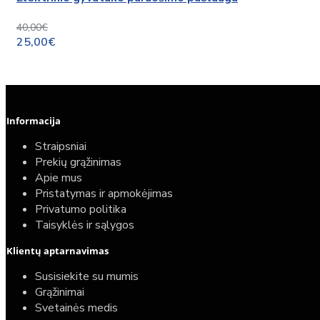
40,00€
25,00€
Informacija
Straipsniai
Prekių grąžinimas
Apie mus
Pristatymas ir apmokėjimas
Privatumo politika
Taisyklės ir sąlygos
Klientų aptarnavimas
Top
Turime sandėlyje
Susisiekite su mumis
Grąžinimai
Komplektas: Tece potinkinis WC rėmas su baltu
Svetainės medis