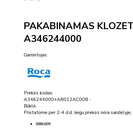
PAKABINAMAS KLOZET
A346244000
Gamintojas
Prekės kodas:
A346244000+A8012AC00B -
Būklė:
Pristatome per 2-4 d.d. Jeigu prekės nėra sandėlyje, p
388,00€