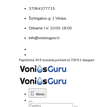
37064377715
Švitrigailos g. 1 Vilnius
Dirbame
I-V, 10:00-18:00
info@voniosguru.lt
Papildoma 30 € nuolaida perkant už 700 € ir daugiau!
Meniu