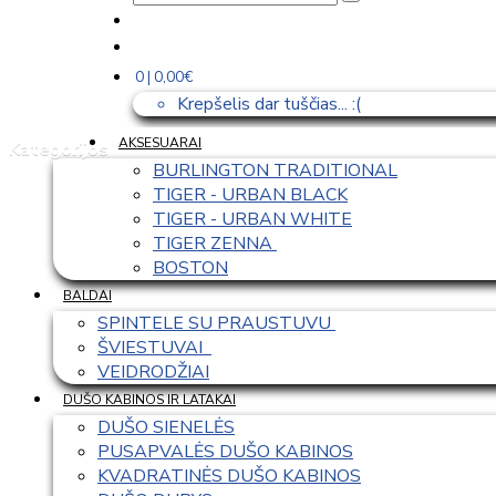
0 | 0,00€
Krepšelis dar tuščias... :(
AKSESUARAI
Kategorijos
BURLINGTON TRADITIONAL
TIGER - URBAN BLACK
TIGER - URBAN WHITE
TIGER ZENNA 
BOSTON
BALDAI
SPINTELE SU PRAUSTUVU 
ŠVIESTUVAI  
VEIDRODŽIAI
DUŠO KABINOS IR LATAKAI
DUŠO SIENELĖS
PUSAPVALĖS DUŠO KABINOS
KVADRATINĖS DUŠO KABINOS