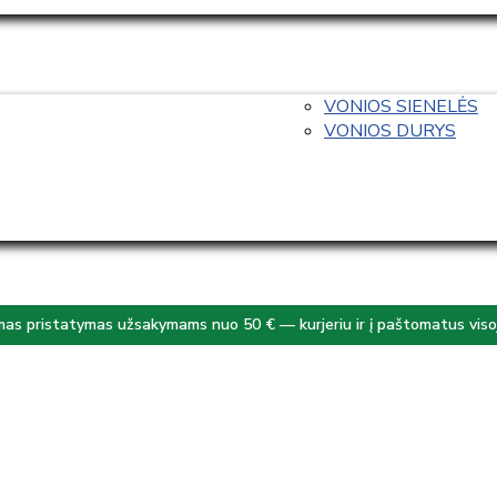
VONIOS SIENELĖS
VONIOS DURYS
s pristatymas užsakymams nuo 50 € — kurjeriu ir į paštomatus visoj