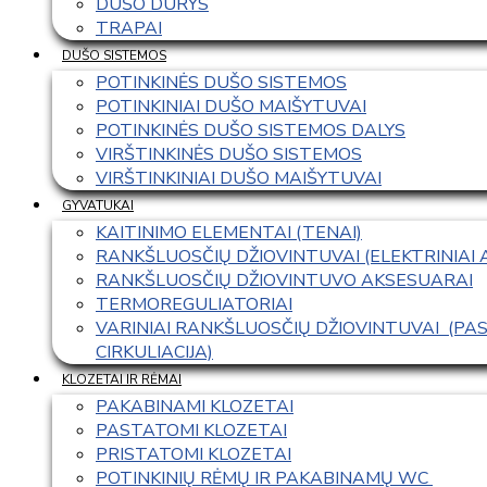
DUŠO DURYS
TRAPAI
DUŠO SISTEMOS
POTINKINĖS DUŠO SISTEMOS
POTINKINIAI DUŠO MAIŠYTUVAI
POTINKINĖS DUŠO SISTEMOS DALYS
VIRŠTINKINĖS DUŠO SISTEMOS
VIRŠTINKINIAI DUŠO MAIŠYTUVAI
GYVATUKAI
KAITINIMO ELEMENTAI (TENAI)
RANKŠLUOSČIŲ DŽIOVINTUVAI (ELEKTRINIAI
RANKŠLUOSČIŲ DŽIOVINTUVO AKSESUARAI
TERMOREGULIATORIAI
VARINIAI RANKŠLUOSČIŲ DŽIOVINTUVAI  (P
CIRKULIACIJA)
KLOZETAI IR RĖMAI
PAKABINAMI KLOZETAI
PASTATOMI KLOZETAI
PRISTATOMI KLOZETAI
POTINKINIŲ RĖMŲ IR PAKABINAMŲ WC 