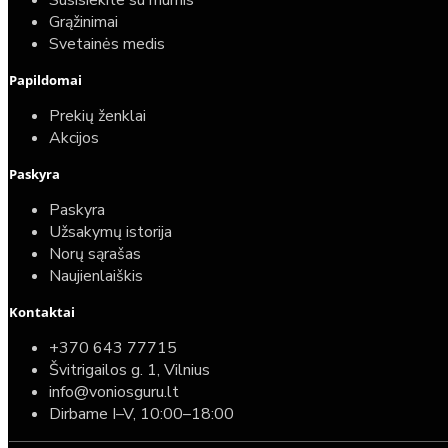
Susisiekite su mumis
Grąžinimai
Svetainės medis
Papildomai
Prekių ženklai
Akcijos
Paskyra
Paskyra
Užsakymų istorija
Norų sąrašas
Naujienlaiškis
Kontaktai
+370 643 77715
Švitrigailos g. 1, Vilnius
info@voniosguru.lt
Dirbame I–V, 10:00–18:00