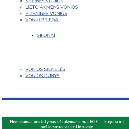
KETINĖS VONIOS
LIETO AKMENS VONIOS
PLIENINĖS VONIOS
VONIŲ PRIEDAI
SIFONAI
VONIOS SIENELĖS
VONIOS DURYS
Nemokamas pristatymas užsakymams nuo 50 € — kurjeriu ir į
paštomatus visoje Lietuvoje