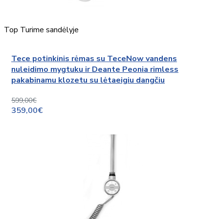
Top
Turime sandėlyje
Tece potinkinis rėmas su TeceNow vandens
nuleidimo mygtuku ir Deante Peonia rimless
pakabinamu klozetu su lėtaeigiu dangčiu
599,00€
359,00€