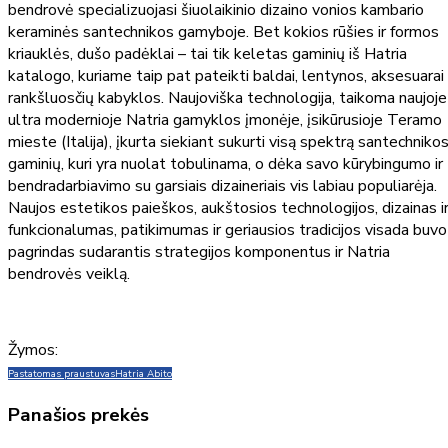
bendrovė specializuojasi šiuolaikinio dizaino vonios kambario
keraminės santechnikos gamyboje. Bet kokios rūšies ir formos
kriauklės, dušo padėklai – tai tik keletas gaminių iš Hatria
katalogo, kuriame taip pat pateikti baldai, lentynos, aksesuarai 
rankšluosčių kabyklos. Naujoviška technologija, taikoma naujoje
ultra modernioje Natria gamyklos įmonėje, įsikūrusioje Teramo
mieste (Italija), įkurta siekiant sukurti visą spektrą santechniko
gaminių, kuri yra nuolat tobulinama, o dėka savo kūrybingumo ir
bendradarbiavimo su garsiais dizaineriais vis labiau populiarėja.
Naujos estetikos paieškos, aukštosios technologijos, dizainas i
funkcionalumas, patikimumas ir geriausios tradicijos visada buvo
pagrindas sudarantis strategijos komponentus ir Natria
bendrovės veiklą.
Žymos:
Pastatomas praustuvas
Hatria Abito
Panašios prekės