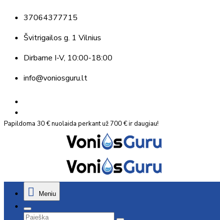
37064377715
Švitrigailos g. 1 Vilnius
Dirbame
I-V, 10:00-18:00
info@voniosguru.lt
Papildoma 30 € nuolaida perkant už 700 € ir daugiau!
Meniu