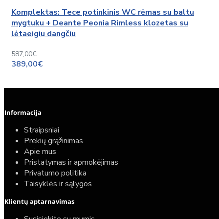
Komplektas: Tece potinkinis WC rėmas su baltu
mygtuku + Deante Peonia Rimless klozetas su
lėtaeigiu dangčiu
587,00€
389,00€
Informacija
Straipsniai
Prekių grąžinimas
Apie mus
Pristatymas ir apmokėjimas
Privatumo politika
Taisyklės ir sąlygos
Klientų aptarnavimas