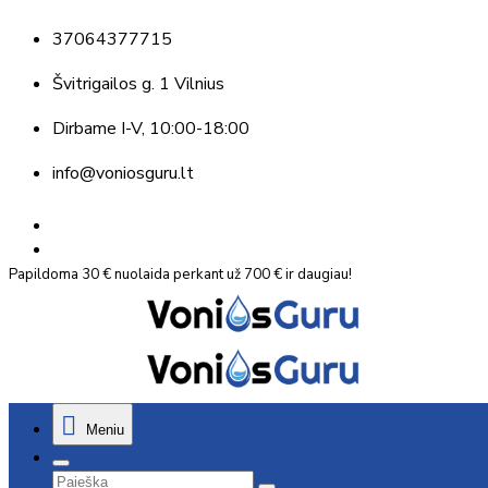
37064377715
Švitrigailos g. 1 Vilnius
Dirbame
I-V, 10:00-18:00
info@voniosguru.lt
Papildoma 30 € nuolaida perkant už 700 € ir daugiau!
Meniu