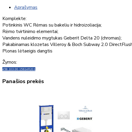
Aprašymas
Komplekte:
Potinkinis WC Rėmas su bakeliu ir hidroizoliacija;
Rėmo tvirtinimo elementai;
Vandens nuleidimo mygtukas Geberit Delta 20 (chromas);
Pakabinamas klozetas Villeroy & Boch Subway 2.0 DirectFlus
Plonas lėtaeigis dangtis
Žymos:
458.103.00.1
5614R201
Panašios prekės