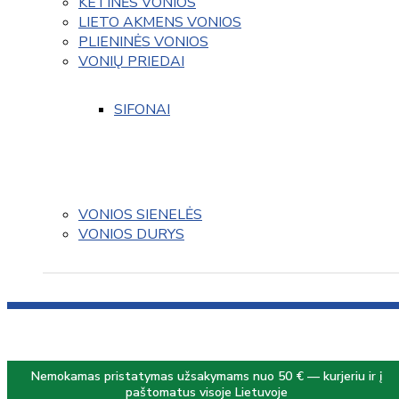
KETINĖS VONIOS
LIETO AKMENS VONIOS
PLIENINĖS VONIOS
VONIŲ PRIEDAI
SIFONAI
VONIOS SIENELĖS
VONIOS DURYS
Nemokamas pristatymas užsakymams nuo 50 € — kurjeriu ir į
paštomatus visoje Lietuvoje