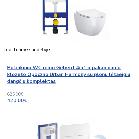
Top
Turime sandėlyje
Potinkinio WC rėmo Geberit 4in1 ir pakabinamo
klozeto Opoczno Urban Harmony su plonu lėtaeigiu
dangčiu komplektas
625,00€
420,00€