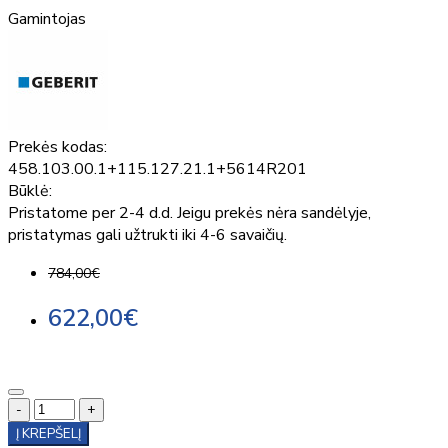
Gamintojas
Prekės kodas:
458.103.00.1+115.127.21.1+5614R201
Būklė:
Pristatome per 2-4 d.d. Jeigu prekės nėra sandėlyje,
pristatymas gali užtrukti iki 4-6 savaičių.
784,00€
622,00€
-
+
Į KREPŠELĮ