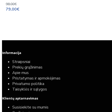
98,00€
79,00€
Informacija
Straipsniai
Prekių grąžinimas
Apie mus
Pristatymas ir apmokėjimas
Privatumo politika
Taisyklės ir sąlygos
Elektrinio gyvatuko paruošimo paslauga
Klientų aptarnavimas
40,00€
Susisiekite su mumis
25,00€