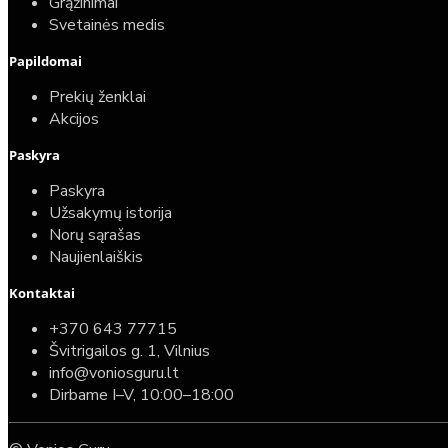
Grąžinimai
Svetainės medis
Papildomai
Prekių ženklai
Akcijos
Paskyra
Paskyra
Užsakymų istorija
Norų sąrašas
Naujienlaiškis
Kontaktai
Top
Turime sandėlyje
+370 643 77715
Švitrigailos g. 1, Vilnius
Komplektas: Tece potinkinis WC rėmas su baltu
info@voniosguru.lt
mygtuku + Deante Peonia Rimless klozetas su
Dirbame I–V, 10:00–18:00
lėtaeigiu dangčiu