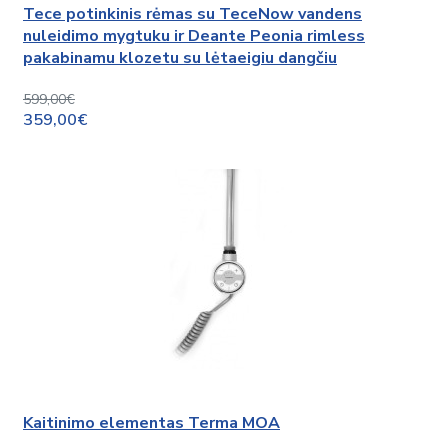
Tece potinkinis rėmas su TeceNow vandens
nuleidimo mygtuku ir Deante Peonia rimless
pakabinamu klozetu su lėtaeigiu dangčiu
599,00€
359,00€
Kaitinimo elementas Terma MOA