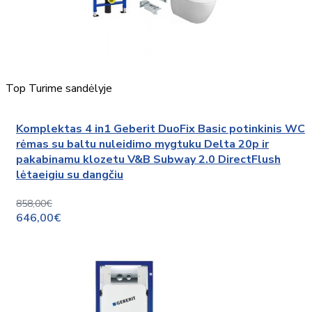
Top
Turime sandėlyje
Komplektas 4 in1 Geberit DuoFix Basic potinkinis WC
rėmas su baltu nuleidimo mygtuku Delta 20p ir
pakabinamu klozetu V&B Subway 2.0 DirectFlush
lėtaeigiu su dangčiu
858,00€
646,00€