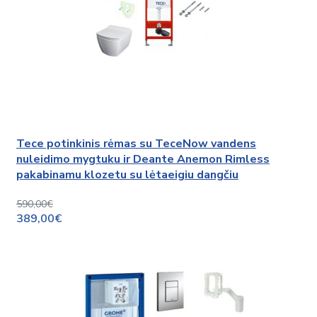
Tece potinkinis rėmas su TeceNow vandens
nuleidimo mygtuku ir Deante Anemon Rimless
pakabinamu klozetu su lėtaeigiu dangčiu
590,00€
389,00€