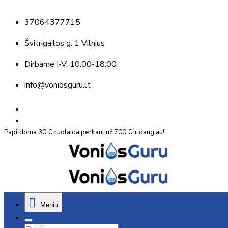
37064377715
Švitrigailos g. 1 Vilnius
Dirbame
I-V, 10:00-18:00
info@voniosguru.lt
Papildoma 30 € nuolaida perkant už 700 € ir daugiau!
Meniu