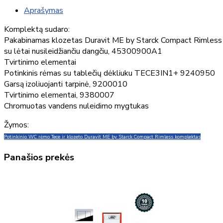
Aprašymas
Komplektą sudaro:
Pakabinamas klozetas Duravit ME by Starck Compact Rimless
su lėtai nusileidžiančiu dangčiu, 45300900A1
Tvirtinimo elementai
Potinkinis rėmas su tablečių dėkliuku TECE3IN1+ 9240950
Garsą izoliuojanti tarpinė, 9200010
Tvirtinimo elementai, 9380007
Chromuotas vandens nuleidimo mygtukas
Žymos:
Potinkinio WC rėmo Tece ir klozeto Duravit ME by Starck Compact Rimless komplektas
Panašios prekės