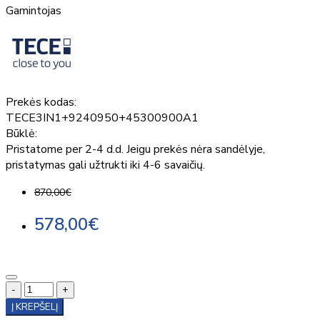
Gamintojas
Prekės kodas:
TECE3IN1+9240950+45300900A1
Būklė:
Pristatome per 2-4 d.d. Jeigu prekės nėra sandėlyje,
pristatymas gali užtrukti iki 4-6 savaičių.
870,00€
578,00€
-
+
Į KREPŠELĮ