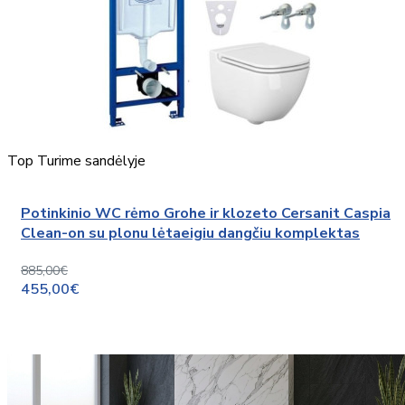
Top
Turime sandėlyje
Potinkinio WC rėmo Grohe ir klozeto Cersanit Caspia
Clean-on su plonu lėtaeigiu dangčiu komplektas
885,00€
455,00€