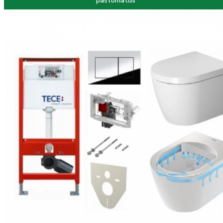
paštomatus