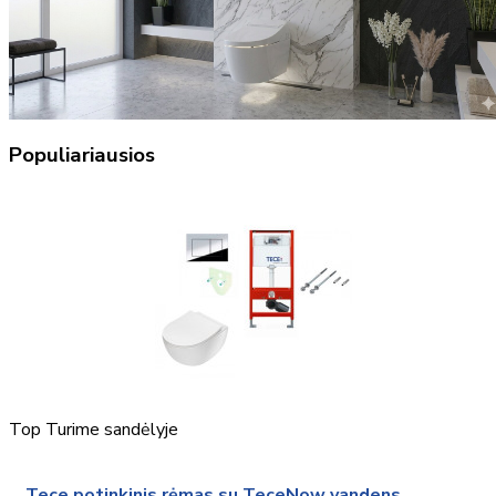
Populiariausios
Top
Turime sandėlyje
Tece potinkinis rėmas su TeceNow vandens