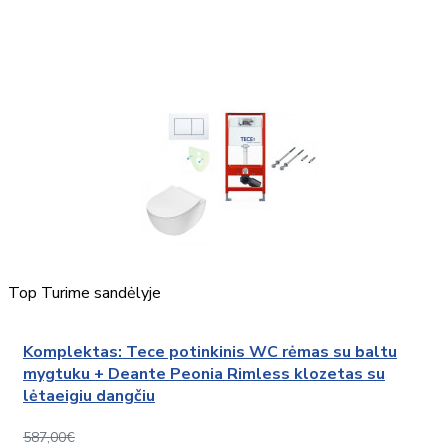
Top
Turime sandėlyje
Komplektas: Tece potinkinis WC rėmas su baltu
mygtuku + Deante Peonia Rimless klozetas su
lėtaeigiu dangčiu
587,00€