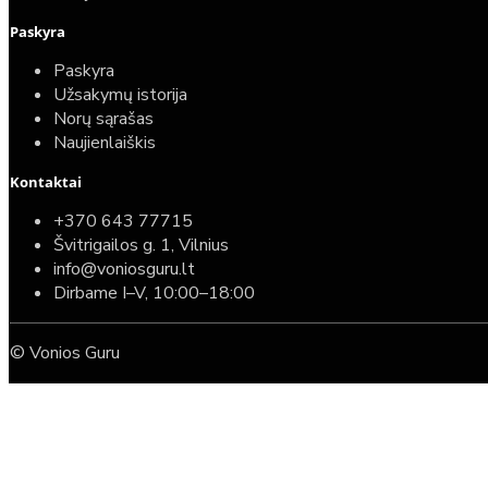
Paskyra
Paskyra
Užsakymų istorija
Norų sąrašas
Naujienlaiškis
Kontaktai
+370 643 77715
Švitrigailos g. 1, Vilnius
info@voniosguru.lt
Dirbame I–V, 10:00–18:00
© Vonios Guru