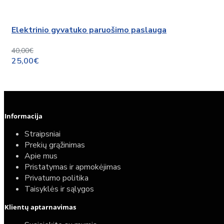
Elektrinio gyvatuko paruošimo paslauga
40,00€
25,00€
Informacija
Straipsniai
Prekių grąžinimas
Apie mus
Pristatymas ir apmokėjimas
Privatumo politika
Taisyklės ir sąlygos
Klientų aptarnavimas
Top
Turime sandėlyje