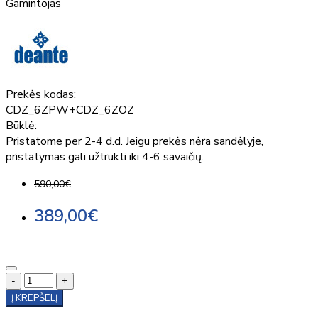
Gamintojas
Prekės kodas:
CDZ_6ZPW+CDZ_6ZOZ
Būklė:
Pristatome per 2-4 d.d. Jeigu prekės nėra sandėlyje,
pristatymas gali užtrukti iki 4-6 savaičių.
590,00€
389,00€
-
+
Į KREPŠELĮ