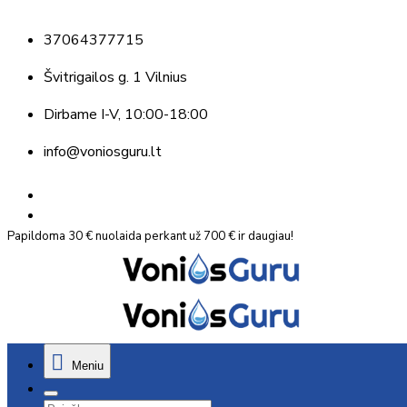
37064377715
Švitrigailos g. 1 Vilnius
Dirbame
I-V, 10:00-18:00
info@voniosguru.lt
Papildoma 30 € nuolaida perkant už 700 € ir daugiau!
Meniu