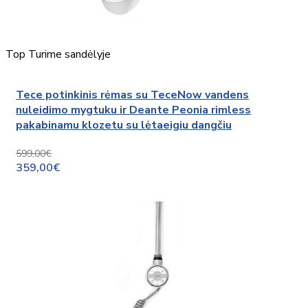
Top
Turime sandėlyje
Tece potinkinis rėmas su TeceNow vandens
nuleidimo mygtuku ir Deante Peonia rimless
pakabinamu klozetu su lėtaeigiu dangčiu
599,00€
359,00€