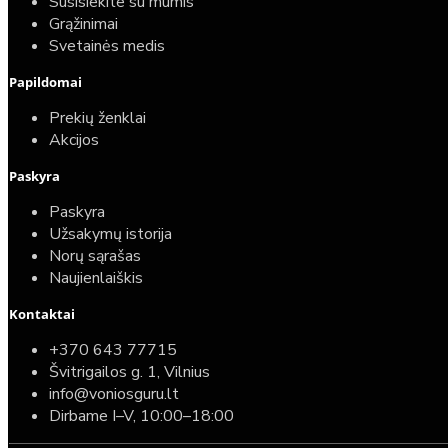
Susisiekite su mumis
Grąžinimai
Komplektas: Tece potinkinis WC rėmas su baltu
Svetainės medis
mygtuku + Deante Peonia Rimless klozetas su
Papildomai
lėtaeigiu dangčiu
Prekių ženklai
587,00€
Akcijos
389,00€
Paskyra
Paskyra
Užsakymų istorija
Norų sąrašas
Naujienlaiškis
Kontaktai
+370 643 77715
Švitrigailos g. 1, Vilnius
info@voniosguru.lt
Dirbame I–V, 10:00–18:00