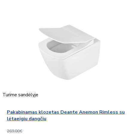
Turime sandėlyje
Pakabinamas klozetas Deante Anemon Rimless su
lėtaeigiu dangčiu
269,00€