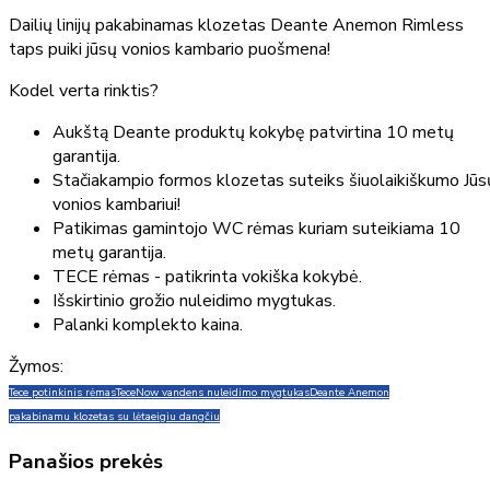
Dailių linijų pakabinamas klozetas Deante Anemon Rimless
taps puiki jūsų vonios kambario puošmena!
Kodel verta rinktis?
Aukštą Deante produktų kokybę patvirtina 10 metų
garantija.
Stačiakampio formos klozetas suteiks šiuolaikiškumo Jūs
vonios kambariui!
Patikimas gamintojo WC rėmas kuriam suteikiama 10
metų garantija.
TECE rėmas - patikrinta vokiška kokybė.
Išskirtinio grožio nuleidimo mygtukas.
Palanki komplekto kaina.
Žymos:
Tece potinkinis rėmas
TeceNow vandens nuleidimo mygtukas
Deante Anemon
pakabinamu klozetas su lėtaeigiu dangčiu
Panašios prekės