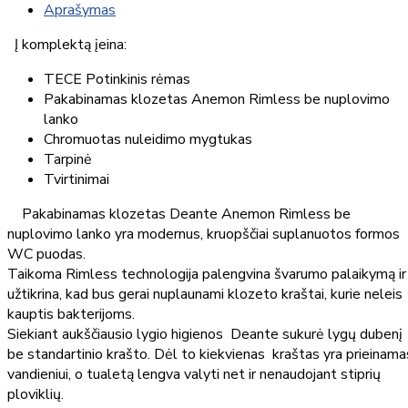
Aprašymas
Į komplektą įeina:
TECE Potinkinis rėmas
Pakabinamas klozetas Anemon Rimless be nuplovimo
lanko
Chromuotas nuleidimo mygtukas
Tarpinė
Tvirtinimai
Pakabinamas klozetas Deante Anemon Rimless be
nuplovimo lanko yra modernus, kruopščiai suplanuotos formos
WC puodas.
Taikoma Rimless technologija palengvina švarumo palaikymą ir
užtikrina, kad bus gerai nuplaunami klozeto kraštai, kurie neleis
kauptis bakterijoms.
Siekiant aukščiausio lygio higienos Deante sukurė lygų dubenį
be standartinio krašto. Dėl to kiekvienas kraštas yra prieinama
vandieniui, o tualetą lengva valyti net ir nenaudojant stiprių
ploviklių.