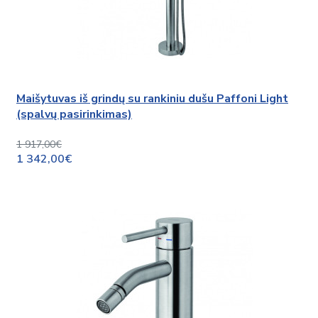
Maišytuvas iš grindų su rankiniu dušu Paffoni Light
(spalvų pasirinkimas)
1 917,00€
1 342,00€