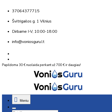
37064377715
Švitrigailos g. 1 Vilnius
Dirbame
I-V, 10:00-18:00
info@voniosguru.lt
Papildoma 30 € nuolaida perkant už 700 € ir daugiau!
Meniu