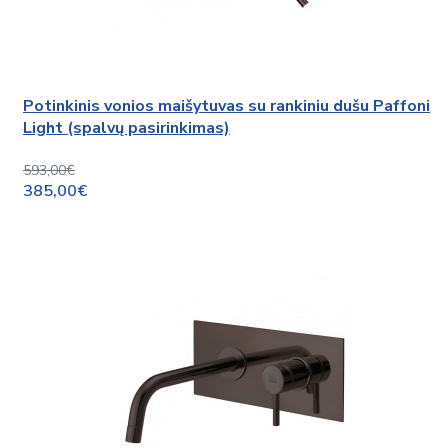
Potinkinis vonios maišytuvas su rankiniu dušu Paffoni
Light (spalvų pasirinkimas)
593,00€
385,00€