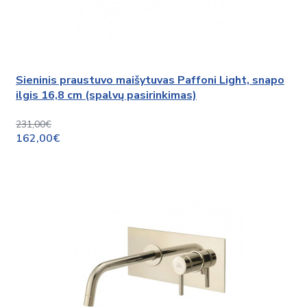
Sieninis praustuvo maišytuvas Paffoni Light, snapo
ilgis 16,8 cm (spalvų pasirinkimas)
231,00€
162,00€