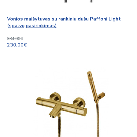
Vonios maišytuvas su rankiniu dušu Paffoni Light
(spalvų pasirinkimas)
334,00€
230,00€