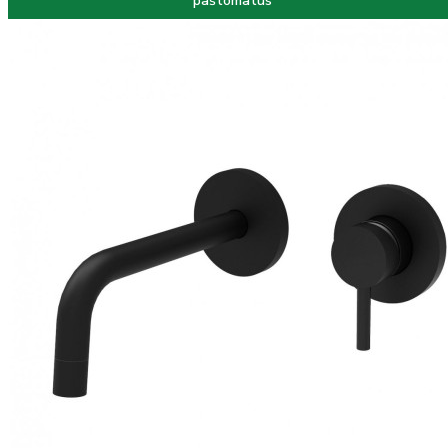
paštomatus