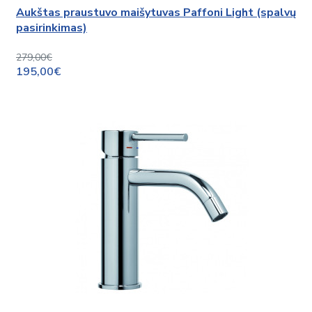
Aukštas praustuvo maišytuvas Paffoni Light (spalvų
pasirinkimas)
279,00€
195,00€