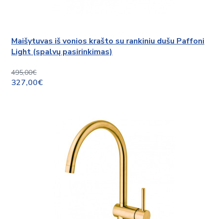
Maišytuvas iš vonios krašto su rankiniu dušu Paffoni
Light (spalvų pasirinkimas)
495,00€
327,00€