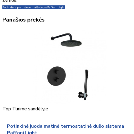
Žymos:
Potinkinis praustuvo maišytuvas
Paffoni Light
Panašios prekės
Top
Turime sandėlyje
Potinkinė juoda matinė termostatinė dušo sistema
Paffoni Light