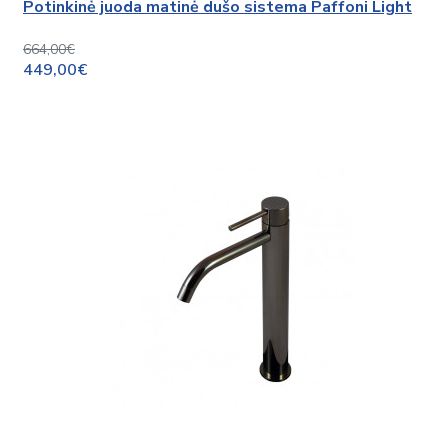
Potinkinė juoda matinė dušo sistema Paffoni Light
664,00€
449,00€