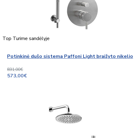
Top
Turime sandėlyje
Potinkinė dušo sistema Paffoni Light braižyto nikelio
831,00€
573,00€