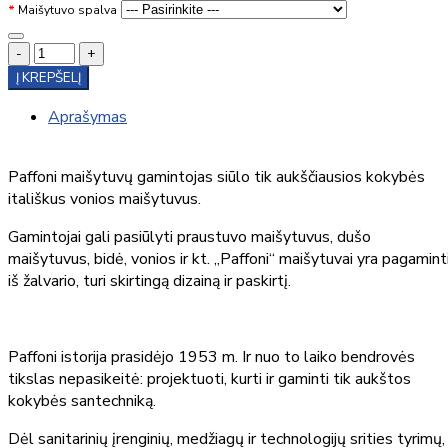
Maišytuvo spalva
-
+
Į KREPŠELĮ
Aprašymas
Paffoni maišytuvų gamintojas siūlo tik aukščiausios kokybės
itališkus vonios maišytuvus.
Gamintojai gali pasiūlyti praustuvo maišytuvus, dušo
maišytuvus, bidė, vonios ir kt. „Paffoni“ maišytuvai yra pagamint
iš žalvario, turi skirtingą dizainą ir paskirtį.
Paffoni istorija prasidėjo 1953 m. Ir nuo to laiko bendrovės
tikslas nepasikeitė: projektuoti, kurti ir gaminti tik aukštos
kokybės santechniką.
Dėl sanitarinių įrenginių, medžiagų ir technologijų srities tyrimų,