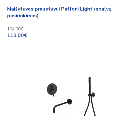
Maišytuvas praustuvui Paffoni Light (spalvų
pasirinkimas)
164,00€
113,00€