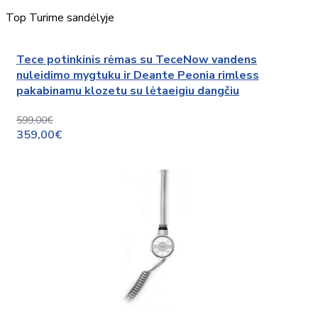
Top
Turime sandėlyje
Tece potinkinis rėmas su TeceNow vandens
nuleidimo mygtuku ir Deante Peonia rimless
pakabinamu klozetu su lėtaeigiu dangčiu
599,00€
359,00€