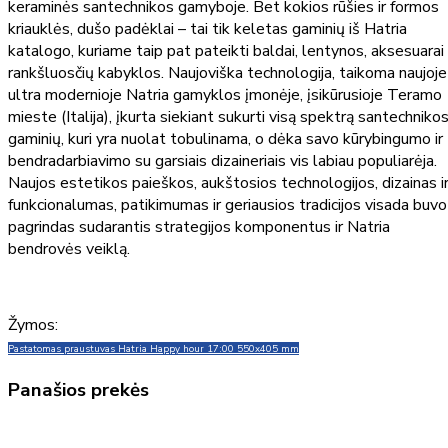
keraminės santechnikos gamyboje. Bet kokios rūšies ir formos
kriauklės, dušo padėklai – tai tik keletas gaminių iš Hatria
katalogo, kuriame taip pat pateikti baldai, lentynos, aksesuarai 
rankšluosčių kabyklos. Naujoviška technologija, taikoma naujoje
ultra modernioje Natria gamyklos įmonėje, įsikūrusioje Teramo
mieste (Italija), įkurta siekiant sukurti visą spektrą santechniko
gaminių, kuri yra nuolat tobulinama, o dėka savo kūrybingumo ir
bendradarbiavimo su garsiais dizaineriais vis labiau populiarėja.
Naujos estetikos paieškos, aukštosios technologijos, dizainas i
funkcionalumas, patikimumas ir geriausios tradicijos visada buvo
pagrindas sudarantis strategijos komponentus ir Natria
bendrovės veiklą.
Žymos:
Pastatomas praustuvas Hatria Happy hour 17:00 550x405 mm
Panašios prekės