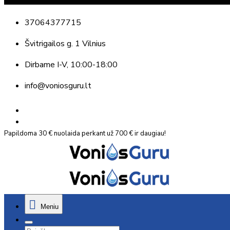
37064377715
Švitrigailos g. 1 Vilnius
Dirbame
I-V, 10:00-18:00
info@voniosguru.lt
Papildoma 30 € nuolaida perkant už 700 € ir daugiau!
Meniu