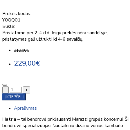
Prekės kodas:
Y0QQ01
Būklė:
Pristatome per 2-4 d.d. Jeigu prekės nėra sandėlyje,
pristatymas gali užtrukti iki 4-6 savaičių.
318,00€
229,00€
-
+
Į KREPŠELĮ
Aprašymas
Hatria
– tai bendrovė priklausanti Marazzi grupės koncernui. Ši
bendrovė specializuojasi šiuolaikinio dizaino vonios kambario