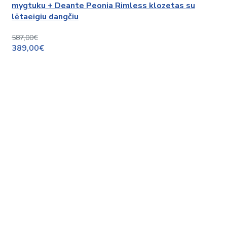
mygtuku + Deante Peonia Rimless klozetas su
lėtaeigiu dangčiu
587,00€
389,00€