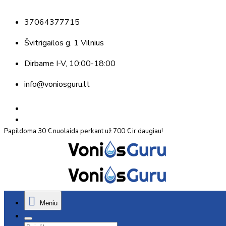
37064377715
Švitrigailos g. 1 Vilnius
Dirbame
I-V, 10:00-18:00
info@voniosguru.lt
Papildoma 30 € nuolaida perkant už 700 € ir daugiau!
Meniu