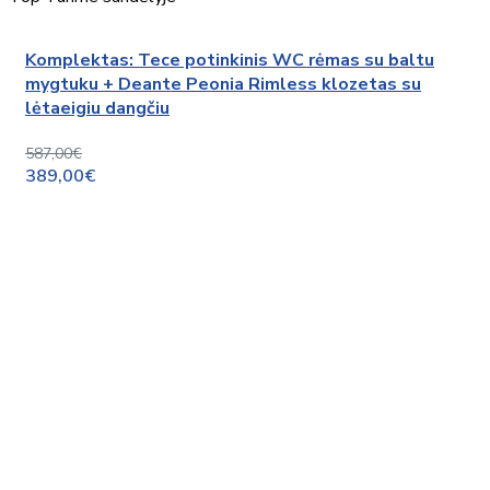
Komplektas: Tece potinkinis WC rėmas su baltu
mygtuku + Deante Peonia Rimless klozetas su
lėtaeigiu dangčiu
587,00€
389,00€