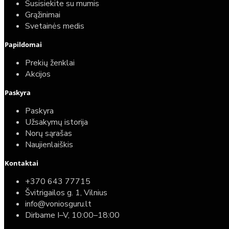
Susisiekite su mumis
Grąžinimai
Svetainės medis
Papildomai
Prekių ženklai
Akcijos
Paskyra
Paskyra
Užsakymų istorija
Norų sąrašas
Naujienlaiškis
Kontaktai
+370 643 77715
Švitrigailos g. 1, Vilnius
info@voniosguru.lt
Dirbame I–V, 10:00–18:00