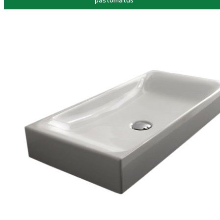
paštomatus