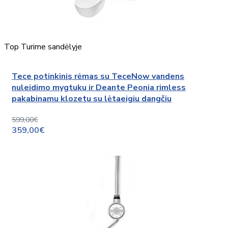
Top
Turime sandėlyje
Tece potinkinis rėmas su TeceNow vandens
nuleidimo mygtuku ir Deante Peonia rimless
pakabinamu klozetu su lėtaeigiu dangčiu
599,00€
359,00€