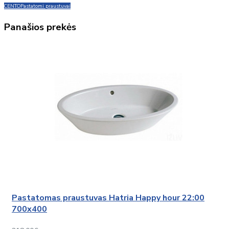
CENTO
Pastatomi praustuvai
Panašios prekės
Pastatomas praustuvas Hatria Happy hour 22:00
700x400