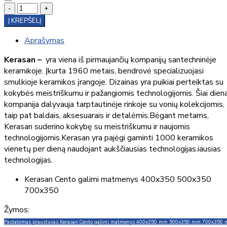
-
+
Į KREPŠELĮ
Aprašymas
Kerasan –
yra viena iš pirmaujančių kompanijų santechninėje
keramikoje. Įkurta 1960 metais, bendrovė specializuojasi
smulkioje keramikos įrangoje. Dizainas yra puikiai perteiktas su
kokybės meistriškumu ir pažangiomis technologijomis. Šiai diena
kompanija dalyvauja tarptautinėje rinkoje su vonių kolekcijomis,
taip pat baldais, aksesuarais ir detalėmis.Bėgant metams,
Kerasan suderino kokybę su meistriškumu ir naujomis
technologijomis.Kerasan yra pajėgi gaminti 1000 keramikos
vienetų per dieną naudojant aukščiausias technologijas.iausias
technologijas.
Kerasan Cento galimi matmenys 400x350 500x350
700x350
Žymos:
Pastatomas praustuvas Kerasan Cento galimi matmenys 400x350 mm 500x350 mm 700x350