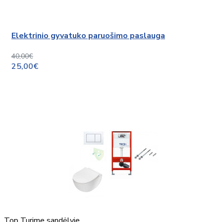
Elektrinio gyvatuko paruošimo paslauga
40,00€
25,00€
Top
Turime sandėlyje