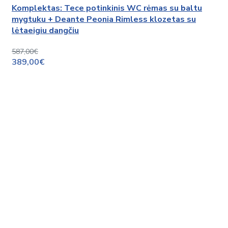
Komplektas: Tece potinkinis WC rėmas su baltu
mygtuku + Deante Peonia Rimless klozetas su
lėtaeigiu dangčiu
587,00€
389,00€