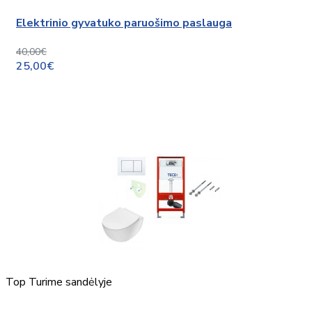
Elektrinio gyvatuko paruošimo paslauga
40,00€
25,00€
Top
Turime sandėlyje