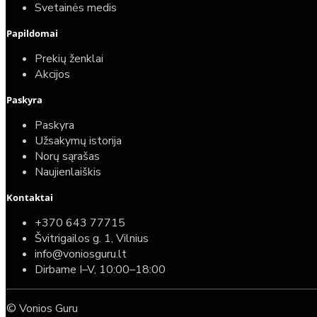
Svetainės medis
Papildomai
Prekių ženklai
Akcijos
Paskyra
Paskyra
Užsakymų istorija
Norų sąrašas
Naujienlaiškis
Kontaktai
+370 643 77715
Švitrigailos g. 1, Vilnius
info@voniosguru.lt
Dirbame I–V, 10:00–18:00
© Vonios Guru