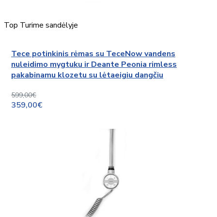
Top
Turime sandėlyje
Tece potinkinis rėmas su TeceNow vandens
nuleidimo mygtuku ir Deante Peonia rimless
pakabinamu klozetu su lėtaeigiu dangčiu
599,00€
359,00€