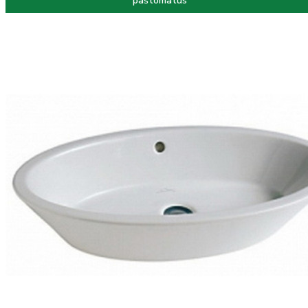
paštomatus