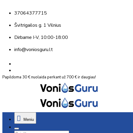
37064377715
Švitrigailos g. 1 Vilnius
Dirbame
I-V, 10:00-18:00
info@voniosguru.lt
Papildoma 30 € nuolaida perkant už 700 € ir daugiau!
Meniu