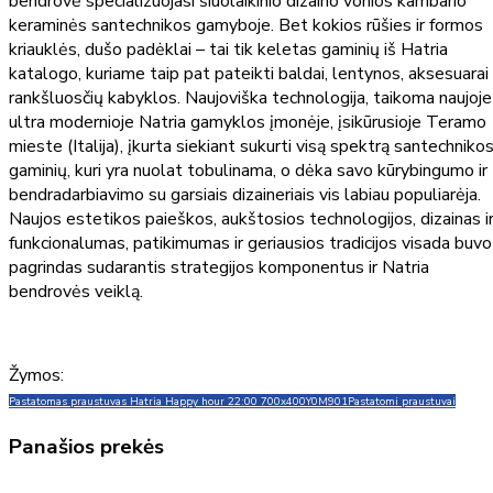
bendrovė specializuojasi šiuolaikinio dizaino vonios kambario
keraminės santechnikos gamyboje. Bet kokios rūšies ir formos
kriauklės, dušo padėklai – tai tik keletas gaminių iš Hatria
katalogo, kuriame taip pat pateikti baldai, lentynos, aksesuarai 
rankšluosčių kabyklos. Naujoviška technologija, taikoma naujoje
ultra modernioje Natria gamyklos įmonėje, įsikūrusioje Teramo
mieste (Italija), įkurta siekiant sukurti visą spektrą santechniko
gaminių, kuri yra nuolat tobulinama, o dėka savo kūrybingumo ir
bendradarbiavimo su garsiais dizaineriais vis labiau populiarėja.
Naujos estetikos paieškos, aukštosios technologijos, dizainas i
funkcionalumas, patikimumas ir geriausios tradicijos visada buvo
pagrindas sudarantis strategijos komponentus ir Natria
bendrovės veiklą.
Žymos:
Pastatomas praustuvas Hatria Happy hour 22:00 700x400
Y0M901
Pastatomi praustuvai
Panašios prekės