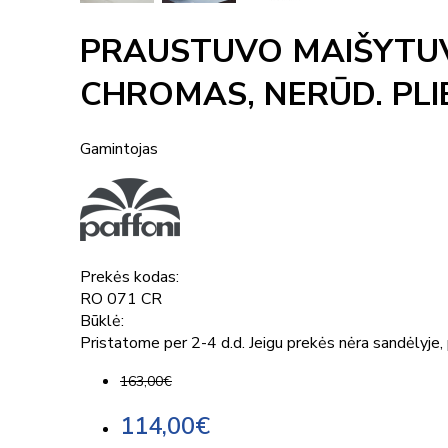
PRAUSTUVO MAIŠYTUV
CHROMAS, NERŪD. PL
Gamintojas
Prekės kodas:
RO 071 CR
Būklė:
Pristatome per 2-4 d.d. Jeigu prekės nėra sandėlyje, p
163,00€
114,00€