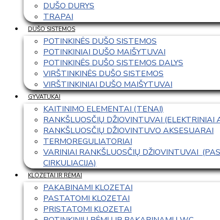
DUŠO DURYS
TRAPAI
DUŠO SISTEMOS
POTINKINĖS DUŠO SISTEMOS
POTINKINIAI DUŠO MAIŠYTUVAI
POTINKINĖS DUŠO SISTEMOS DALYS
VIRŠTINKINĖS DUŠO SISTEMOS
VIRŠTINKINIAI DUŠO MAIŠYTUVAI
GYVATUKAI
KAITINIMO ELEMENTAI (TENAI)
RANKŠLUOSČIŲ DŽIOVINTUVAI (ELEKTRINIAI
RANKŠLUOSČIŲ DŽIOVINTUVO AKSESUARAI
TERMOREGULIATORIAI
VARINIAI RANKŠLUOSČIŲ DŽIOVINTUVAI  (P
CIRKULIACIJA)
KLOZETAI IR RĖMAI
PAKABINAMI KLOZETAI
PASTATOMI KLOZETAI
PRISTATOMI KLOZETAI
POTINKINIŲ RĖMŲ IR PAKABINAMŲ WC 