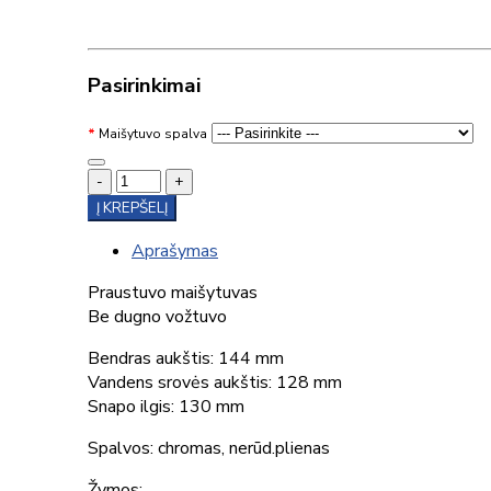
Pasirinkimai
Maišytuvo spalva
-
+
Į KREPŠELĮ
Aprašymas
Praustuvo maišytuvas
Be dugno vožtuvo
Bendras aukštis: 144 mm
Vandens srovės aukštis: 128 mm
Snapo ilgis: 130 mm
Spalvos: chromas, nerūd.plienas
Žymos: