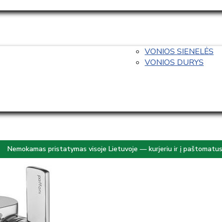
VONIOS SIENELĖS
VONIOS DURYS
Nemokamas pristatymas visoje Lietuvoje — kurjeriu ir į paštomatu