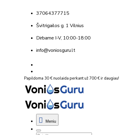
37064377715
Švitrigailos g. 1 Vilnius
Dirbame
I-V, 10:00-18:00
info@voniosguru.lt
Papildoma 30 € nuolaida perkant už 700 € ir daugiau!
Meniu