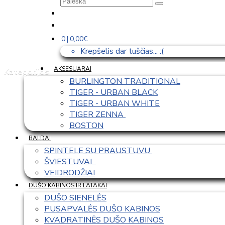
0 | 0,00€
Krepšelis dar tuščias... :(
AKSESUARAI
Kategorijos
BURLINGTON TRADITIONAL
TIGER - URBAN BLACK
TIGER - URBAN WHITE
TIGER ZENNA 
BOSTON
BALDAI
SPINTELE SU PRAUSTUVU 
ŠVIESTUVAI  
VEIDRODŽIAI
DUŠO KABINOS IR LATAKAI
DUŠO SIENELĖS
PUSAPVALĖS DUŠO KABINOS
KVADRATINĖS DUŠO KABINOS