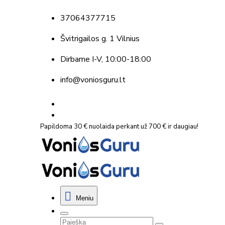
37064377715
Švitrigailos g. 1 Vilnius
Dirbame
I-V, 10:00-18:00
info@voniosguru.lt
Papildoma 30 € nuolaida perkant už 700 € ir daugiau!
Meniu