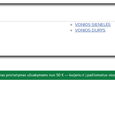
VONIOS SIENELĖS
VONIOS DURYS
s pristatymas užsakymams nuo 50 € — kurjeriu ir į paštomatus visoj