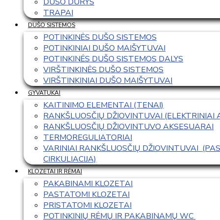
DUŠO DURYS
TRAPAI
DUŠO SISTEMOS
POTINKINĖS DUŠO SISTEMOS
POTINKINIAI DUŠO MAIŠYTUVAI
POTINKINĖS DUŠO SISTEMOS DALYS
VIRŠTINKINĖS DUŠO SISTEMOS
VIRŠTINKINIAI DUŠO MAIŠYTUVAI
GYVATUKAI
KAITINIMO ELEMENTAI (TENAI)
RANKŠLUOSČIŲ DŽIOVINTUVAI (ELEKTRINIAI
RANKŠLUOSČIŲ DŽIOVINTUVO AKSESUARAI
TERMOREGULIATORIAI
VARINIAI RANKŠLUOSČIŲ DŽIOVINTUVAI  (P
CIRKULIACIJA)
KLOZETAI IR RĖMAI
PAKABINAMI KLOZETAI
PASTATOMI KLOZETAI
PRISTATOMI KLOZETAI
POTINKINIŲ RĖMŲ IR PAKABINAMŲ WC 