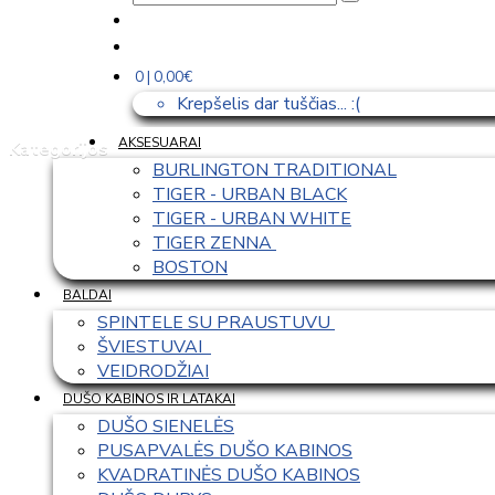
0 | 0,00€
Krepšelis dar tuščias... :(
AKSESUARAI
Kategorijos
BURLINGTON TRADITIONAL
TIGER - URBAN BLACK
TIGER - URBAN WHITE
TIGER ZENNA 
BOSTON
BALDAI
SPINTELE SU PRAUSTUVU 
ŠVIESTUVAI  
VEIDRODŽIAI
DUŠO KABINOS IR LATAKAI
DUŠO SIENELĖS
PUSAPVALĖS DUŠO KABINOS
KVADRATINĖS DUŠO KABINOS