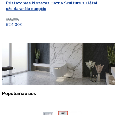
Pristatomas klozetas Hatria Sculture su lėtai
užsidarančiu dangčiu
868,00€
624,00€
Populiariausios