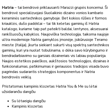
Hatria
– tai bendrovė priklausanti Marazzi grupės koncernui. Ši
bendrovė specializuojasi šiuolaikinio dizaino vonios kambario
keraminės santechnikos gamyboje. Bet kokios rūšies ir formos
kriauklės, dušo padėklai – tai tik keletas gaminių iš Hatria
katalogo, kuriame taip pat pateikti baldai, lentynos, aksesuarai 
rankšluosčių kabyklos. Naujoviška technologija, taikoma naujoje
ultra modernioje Natria gamyklos įmonėje, įsikūrusioje Teramo
mieste (Italija), įkurta siekiant sukurti visą spektrą santechniko
gaminių, kuri yra nuolat tobulinama, o dėka savo kūrybingumo ir
bendradarbiavimo su garsiais dizaineriais vis labiau populiarėja.
Naujos estetikos paieškos, aukštosios technologijos, dizainas i
funkcionalumas, patikimumas ir geriausios tradicijos visada buvo
pagrindas sudarantis strategijos komponentus ir Natria
bendrovės veiklą.
Pristatomas kampinis klozetas Hatria You & Me su lėtai
užsidarančiu dangčiu
Su lėtaeigiu dangčiu
Kampinis klozetas