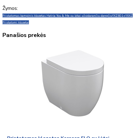
Žymos:
Pristatomas kampinis klozetas Hatria You & Me su lėtai užsidarančiu dangčiu
YXZ601+YXXZ
Pristatomi klozetai
Panašios prekės