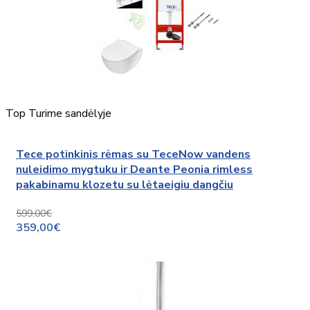
Top
Turime sandėlyje
Tece potinkinis rėmas su TeceNow vandens
nuleidimo mygtuku ir Deante Peonia rimless
pakabinamu klozetu su lėtaeigiu dangčiu
599,00€
359,00€