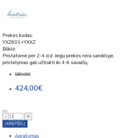
Prekės kodas:
YXZ601+YXXZ
Būklė:
Pristatome per 2-4 d.d. Jeigu prekės nėra sandėlyje,
pristatymas gali užtrukti iki 4-6 savaičių.
589,00€
424,00€
-
+
Į KREPŠELĮ
Aprašymas