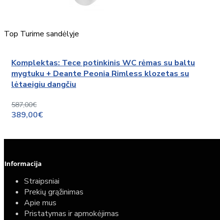
Top
Turime sandėlyje
Komplektas: Tece potinkinis WC rėmas su baltu
mygtuku + Deante Peonia Rimless klozetas su
lėtaeigiu dangčiu
587,00€
389,00€
Informacija
Straipsniai
Prekių grąžinimas
Apie mus
Pristatymas ir apmokėjimas