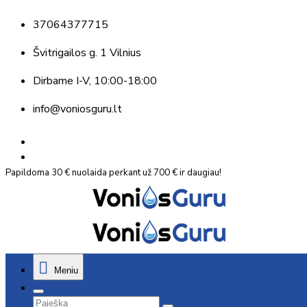
37064377715
Švitrigailos g. 1 Vilnius
Dirbame
I-V, 10:00-18:00
info@voniosguru.lt
Papildoma 30 € nuolaida perkant už 700 € ir daugiau!
Meniu