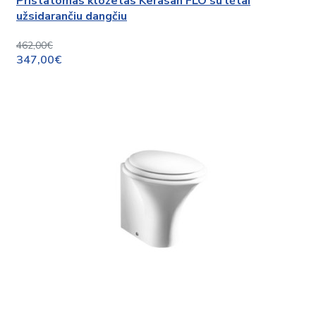
Pristatomas klozetas Kerasan FLO su lėtai
užsidarančiu dangčiu
462,00€
347,00€