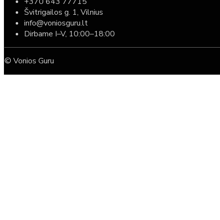
+370 643 77715
Švitrigailos g. 1, Vilnius
info@voniosguru.lt
Dirbame I–V, 10:00–18:00
© Vonios Guru