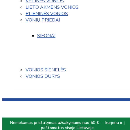
KETINĖS VONIOS
LIETO AKMENS VONIOS
PLIENINĖS VONIOS
VONIŲ PRIEDAI
SIFONAI
VONIOS SIENELĖS
VONIOS DURYS
Nemokamas pristatymas užsakymams nuo 50 € — kurjeriu ir į
paštomatus visoje Lietuvoje