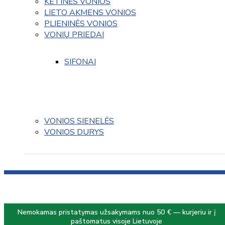
KETINĖS VONIOS
LIETO AKMENS VONIOS
PLIENINĖS VONIOS
VONIŲ PRIEDAI
SIFONAI
VONIOS SIENELĖS
VONIOS DURYS
Nemokamas pristatymas užsakymams nuo 50 € — kurjeriu ir į
paštomatus visoje Lietuvoje