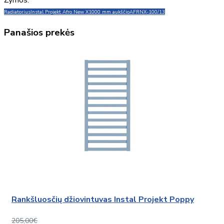
Radiatorius
Instal Projekt Afro New X
1000 mm aukščio
AFRNX-100/13
Panašios prekės
Rankšluosčių džiovintuvas Instal Projekt Poppy
205,00€