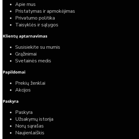
Apie mus
Pristatymas ir apmokėjimas
Privatumo politika
Taisyklės ir sąlygos
Elektrinio gyvatuko paruošimo paslauga
Klientų aptarnavimas
40,00€
Susisiekite su mumis
25,00€
Grąžinimai
Svetainės medis
Papildomai
Prekių ženklai
Akcijos
Paskyra
Paskyra
Užsakymų istorija
Norų sąrašas
Naujienlaiškis