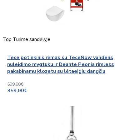
Top
Turime sandėlyje
Tece potinkinis rėmas su TeceNow vandens
nuleidimo mygtuku ir Deante Peonia rimless
pakabinamu klozetu su lėtaeigiu dangčiu
599,00€
359,00€