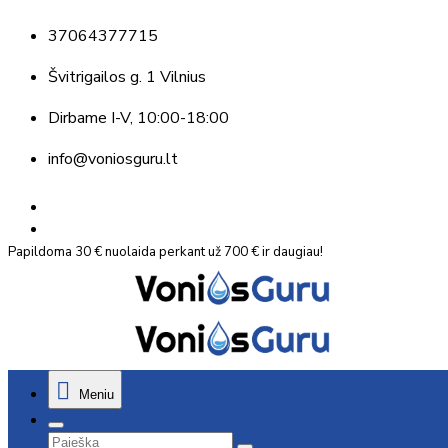
37064377715
Švitrigailos g. 1 Vilnius
Dirbame
I-V, 10:00-18:00
info@voniosguru.lt
Papildoma 30 € nuolaida perkant už 700 € ir daugiau!
Meniu