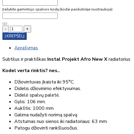
Įrašykite gamintojo spalvos kodą (kodai paskutinėje nuotraukoje)
-
+
Į KREPŠELĮ
Aprašymas
Subtilus ir praktiškas
Instal Projekt Afro New X
radiatorius
Kodel verta rinktis? nes..
Džiovintuvas įkaista iki 95°C.
Didelis džiovinimo efektyvumas.
Didelė spalvų paletė.
Gylis: 106 mm.
Aukštis: 1000 mm.
Galima nudažyti norimą spalvą
Atstumas nuo sienos iki radiatoriaus: 63 mm.
Patogu džiovinti rankšluosčius.