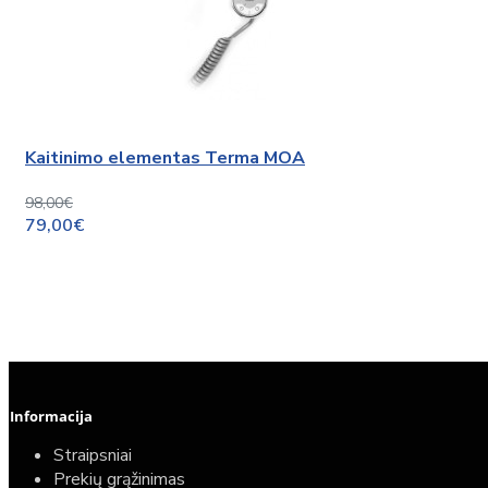
Kaitinimo elementas Terma MOA
98,00€
79,00€
Informacija
Straipsniai
Prekių grąžinimas