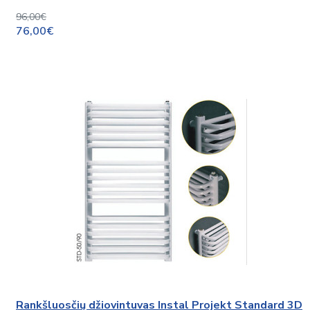
96,00€
76,00€
Rankšluosčių džiovintuvas Instal Projekt Standard 3D