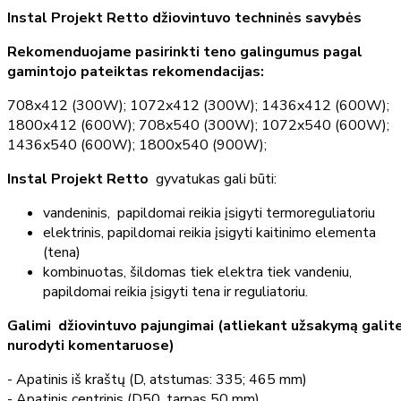
Instal Projekt Retto džiovintuvo techninės savybės
Rekomenduojame pasirinkti teno galingumus pagal
gamintojo pateiktas rekomendacijas:
708x412 (300W); 1072x412 (300W); 1436x412 (600W);
1800x412 (600W); 708x540 (300W); 1072x540 (600W);
1436x540 (600W); 1800x540 (900W);
Instal Projekt Retto
gyvatukas
gali būti:
vandeninis, papildomai reikia įsigyti termoreguliatoriu
elektrinis, papildomai reikia įsigyti kaitinimo elementa
(tena)
kombinuotas, šildomas tiek elektra tiek vandeniu,
papildomai reikia įsigyti tena ir reguliatoriu.
Galimi džiovintuvo pajungimai (atliekant užsakymą galit
nurodyti komentaruose)
- Apatinis iš kraštų (D, atstumas: 335; 465 mm)
- Apatinis centrinis (D50, tarpas 50 mm)