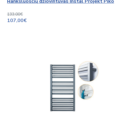
Rankšluosčių džiovintuvas Instal Projekt Piko
133,00€
107,00€