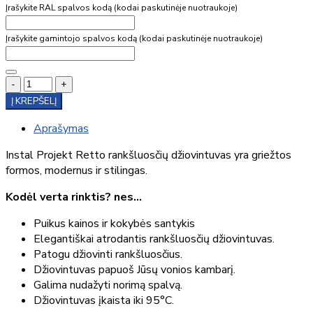
Įrašykite RAL spalvos kodą (kodai paskutinėje nuotraukoje)
Įrašykite gamintojo spalvos kodą (kodai paskutinėje nuotraukoje)
-
+
Į KREPŠELĮ
Aprašymas
Instal Projekt Retto rankšluosčių džiovintuvas yra griežtos
formos, modernus ir stilingas.
Kodėl verta rinktis? nes…
Puikus kainos ir kokybės santykis
Elegantiškai atrodantis rankšluosčių džiovintuvas.
Patogu džiovinti rankšluosčius.
Džiovintuvas papuoš Jūsų vonios kambarį.
Galima nudažyti norimą spalvą.
Džiovintuvas įkaista iki 95°C.