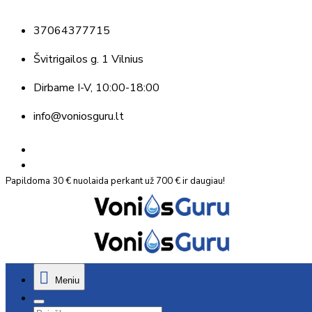
37064377715
Švitrigailos g. 1 Vilnius
Dirbame
I-V, 10:00-18:00
info@voniosguru.lt
Papildoma 30 € nuolaida perkant už 700 € ir daugiau!
Meniu