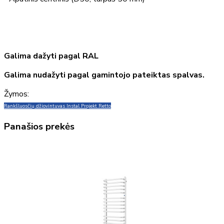
Galima dažyti pagal RAL
Galima nudažyti pagal gamintojo pateiktas spalvas.
Žymos:
Rankšluosčių džiovintuvas Instal Projekt Retto
Panašios prekės