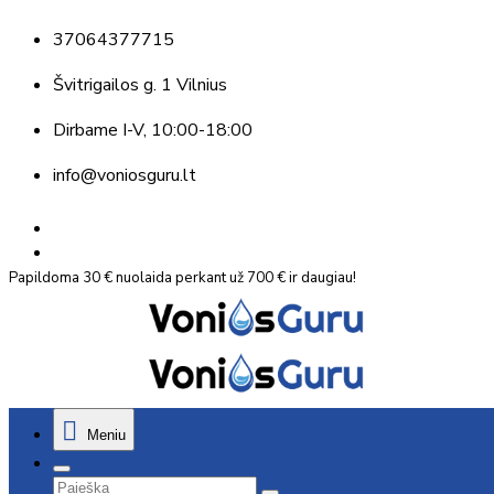
37064377715
Švitrigailos g. 1 Vilnius
Dirbame
I-V, 10:00-18:00
info@voniosguru.lt
Papildoma 30 € nuolaida perkant už 700 € ir daugiau!
Meniu