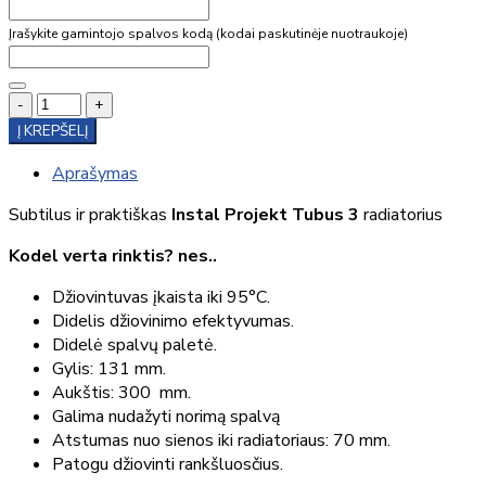
Įrašykite gamintojo spalvos kodą (kodai paskutinėje nuotraukoje)
-
+
Į KREPŠELĮ
Aprašymas
Subtilus ir praktiškas
Instal Projekt Tubus 3
radiatorius
Kodel verta rinktis? nes..
Džiovintuvas įkaista iki 95°C.
Didelis džiovinimo efektyvumas.
Didelė spalvų paletė.
Gylis: 131 mm.
Aukštis: 300 mm.
Galima nudažyti norimą spalvą
Atstumas nuo sienos iki radiatoriaus: 70 mm.
Patogu džiovinti rankšluosčius.