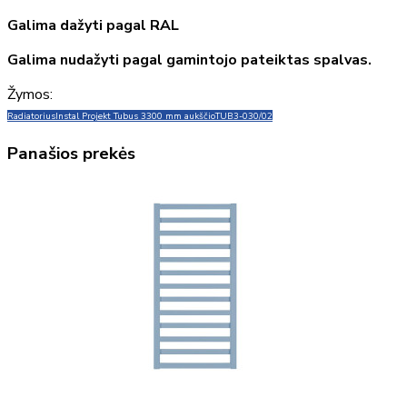
Galima dažyti pagal RAL
Galima nudažyti pagal gamintojo pateiktas spalvas.
Žymos:
Radiatorius
Instal Projekt Tubus 3
300 mm aukščio
TUB3-030/02
Panašios prekės