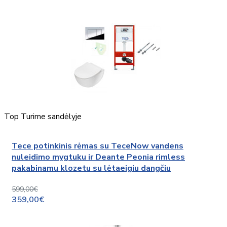
Top
Turime sandėlyje
Tece potinkinis rėmas su TeceNow vandens
nuleidimo mygtuku ir Deante Peonia rimless
pakabinamu klozetu su lėtaeigiu dangčiu
599,00€
359,00€