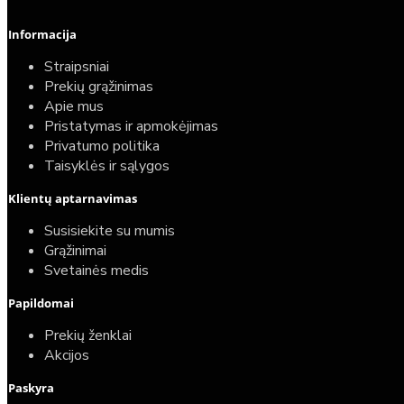
Informacija
Straipsniai
Prekių grąžinimas
Apie mus
Pristatymas ir apmokėjimas
Privatumo politika
Taisyklės ir sąlygos
Elektrinio gyvatuko paruošimo paslauga
Klientų aptarnavimas
40,00€
Susisiekite su mumis
25,00€
Grąžinimai
Svetainės medis
Papildomai
Prekių ženklai
Akcijos
Paskyra