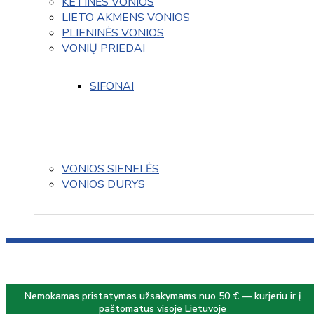
KETINĖS VONIOS
LIETO AKMENS VONIOS
PLIENINĖS VONIOS
VONIŲ PRIEDAI
SIFONAI
VONIOS SIENELĖS
VONIOS DURYS
Nemokamas pristatymas užsakymams nuo 50 € — kurjeriu ir į
paštomatus visoje Lietuvoje