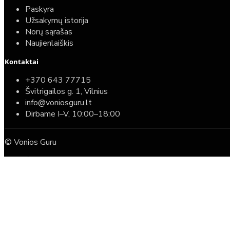
Paskyra
Užsakymų istorija
Norų sąrašas
Naujienlaiškis
Kontaktai
Top
Turime sandėlyje
+370 643 77715
Švitrigailos g. 1, Vilnius
Komplektas: Tece potinkinis WC rėmas su baltu
info@voniosguru.lt
mygtuku + Deante Peonia Rimless klozetas su
Dirbame I–V, 10:00–18:00
lėtaeigiu dangčiu
© Vonios Guru
587,00€
389,00€