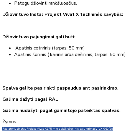
Patogu džiovinti rankšluosčius.
Džiovintuvo Instal Projekt Vivat X techninės savybės:
Džiovintuvo pajungimai gali būti:
Apatinis cetnrinis (tarpas: 50 mm)
Apatinis šoninis ( kairinis arba dešininis, tarpas: 50 mm)
Spalva galite pasirinkti paspaudus ant pasirinkimo.
Galima dažyti pagal RAL
Galima nudažyti pagal gamintojo pateiktas spalvas.
Žymos:
Radiatorius
Instal Projekt Vivat X
575 mm aukščio
šoninis pajungimas
VIVX-060/28