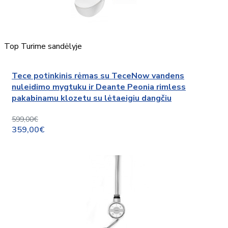
Top
Turime sandėlyje
Tece potinkinis rėmas su TeceNow vandens
nuleidimo mygtuku ir Deante Peonia rimless
pakabinamu klozetu su lėtaeigiu dangčiu
599,00€
359,00€