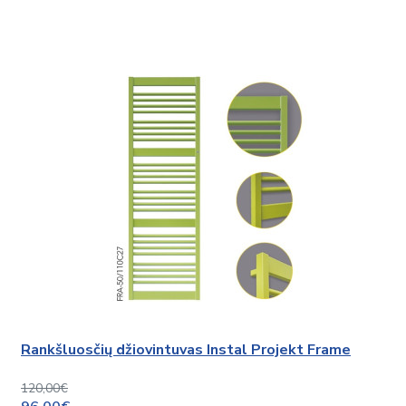
Rankšluosčių džiovintuvas Instal Projekt Frame
120,00€