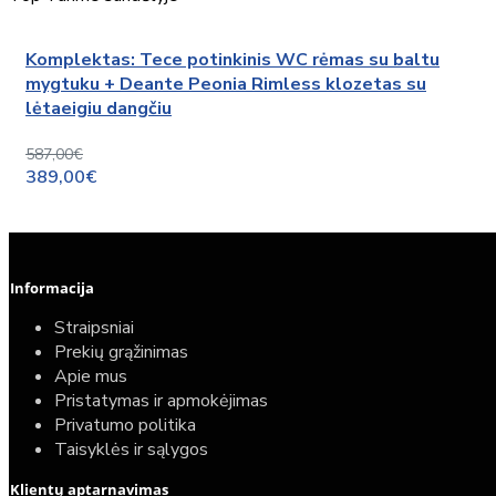
Komplektas: Tece potinkinis WC rėmas su baltu
mygtuku + Deante Peonia Rimless klozetas su
lėtaeigiu dangčiu
587,00€
389,00€
Informacija
Straipsniai
Prekių grąžinimas
Apie mus
Pristatymas ir apmokėjimas
Privatumo politika
Taisyklės ir sąlygos
Klientų aptarnavimas