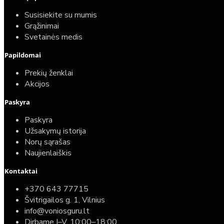
Susisiekite su mumis
Grąžinimai
Svetainės medis
Papildomai
Prekių ženklai
Akcijos
Paskyra
Paskyra
Užsakymų istorija
Norų sąrašas
Naujienlaiškis
Kontaktai
+370 643 77715
Švitrigailos g. 1, Vilnius
info@voniosguru.lt
Dirbame I–V, 10:00–18:00