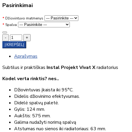
Pasirinkimai
Džiovintuvo matmenys
Spalva
-
+
Į KREPŠELĮ
Aprašymas
Subtilus ir praktiškas
Instal Projekt Vivat X
radiatorius
Kodel verta rinktis? nes..
Džiovintuvas įkaista iki 95°C.
Didelis džiovinimo efektyvumas.
Didelė spalvų paletė.
Gylis: 124 mm.
Aukštis: 575 mm.
Galima nudažyti norimą spalvą
Atstumas nuo sienos iki radiatoriaus: 63 mm.