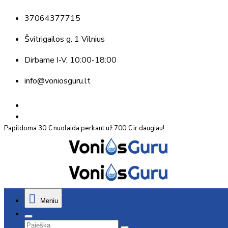
37064377715
Švitrigailos g. 1 Vilnius
Dirbame
I-V, 10:00-18:00
info@voniosguru.lt
Papildoma 30 € nuolaida perkant už 700 € ir daugiau!
Meniu