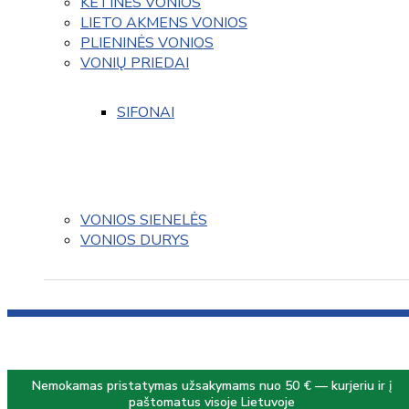
KETINĖS VONIOS
LIETO AKMENS VONIOS
PLIENINĖS VONIOS
VONIŲ PRIEDAI
SIFONAI
VONIOS SIENELĖS
VONIOS DURYS
Nemokamas pristatymas užsakymams nuo 50 € — kurjeriu ir į
paštomatus visoje Lietuvoje